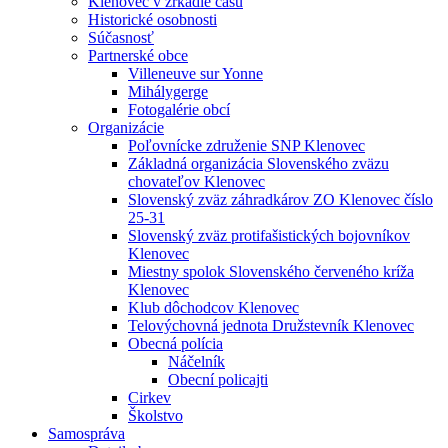
Klenovec v zrkadle času
Historické osobnosti
Súčasnosť
Partnerské obce
Villeneuve sur Yonne
Mihálygerge
Fotogalérie obcí
Organizácie
Poľovnícke združenie SNP Klenovec
Základná organizácia Slovenského zväzu
chovateľov Klenovec
Slovenský zväz záhradkárov ZO Klenovec číslo
25-31
Slovenský zväz protifašistických bojovníkov
Klenovec
Miestny spolok Slovenského červeného kríža
Klenovec
Klub dôchodcov Klenovec
Telovýchovná jednota Družstevník Klenovec
Obecná polícia
Náčelník
Obecní policajti
Cirkev
Školstvo
Samospráva