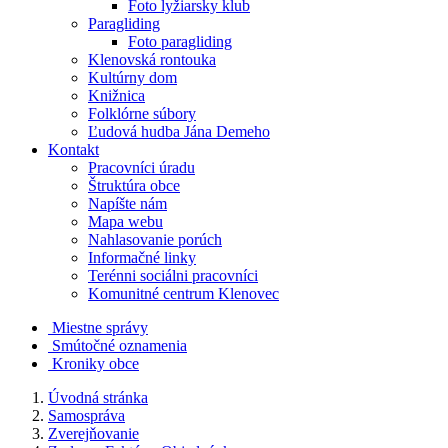
Foto lyžiarsky klub
Paragliding
Foto paragliding
Klenovská rontouka
Kultúrny dom
Knižnica
Folklórne súbory
Ľudová hudba Jána Demeho
Kontakt
Pracovníci úradu
Štruktúra obce
Napíšte nám
Mapa webu
Nahlasovanie porúch
Informačné linky
Terénni sociálni pracovníci
Komunitné centrum Klenovec
Miestne správy
Smútočné oznamenia
Kroniky obce
Úvodná stránka
Samospráva
Zverejňovanie