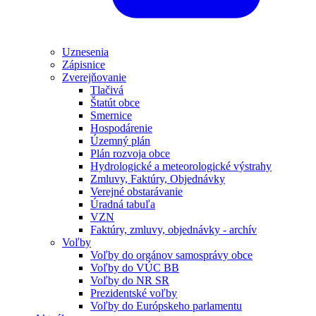
Uznesenia
Zápisnice
Zverejňovanie
Tlačivá
Štatút obce
Smernice
Hospodárenie
Územný plán
Plán rozvoja obce
Hydrologické a meteorologické výstrahy
Zmluvy, Faktúry, Objednávky
Verejné obstarávanie
Úradná tabuľa
VZN
Faktúry, zmluvy, objednávky - archív
Voľby
Voľby do orgánov samosprávy obce
Voľby do VÚC BB
Voľby do NR SR
Prezidentské voľby
Voľby do Európskeho parlamentu