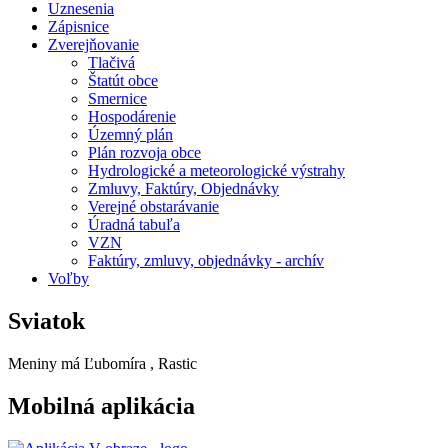
Uznesenia
Zápisnice
Zverejňovanie
Tlačivá
Štatút obce
Smernice
Hospodárenie
Územný plán
Plán rozvoja obce
Hydrologické a meteorologické výstrahy
Zmluvy, Faktúry, Objednávky
Verejné obstarávanie
Úradná tabuľa
VZN
Faktúry, zmluvy, objednávky - archív
Voľby
Sviatok
Meniny má
Ľubomíra
, Rastic
Mobilná aplikácia