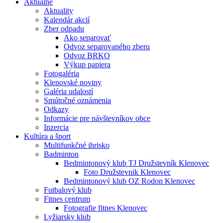
Aktuálne
Aktuality
Kalendár akcií
Zber odpadu
Ako separovať
Odvoz separovaného zberu
Odvoz BRKO
Výkup papiera
Fotogaléria
Klenovské noviny
Galéria udalostí
Smútočné oznámenia
Odkazy
Informácie pre návštevníkov obce
Inzercia
Kultúra a šport
Multifunkčné ihrisko
Badminton
Bedmintonový klub TJ Družstevník Klenovec
Foto Družstevnik Klenovec
Bedmintonový klub OZ Rodon Klenovec
Futbalový klub
Fitnes centrum
Fotografie fitnes Klenovec
Lyžiarsky klub