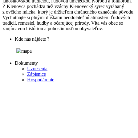
jánošíkovskou tradíciou, ľudovou umeleckou tvorbou a folklórom.
Z Klenovca pochádza tiež vzácny Klenovecký syrec vyrábaný
z ovčieho mlieka, ktorý je držiteľom chráneného označenia pôvodu
Vychutnajte si plnými dúškami neodolateľnú atmosféru ľudových
tradícií, remesiel, hudby a očarujúcej prírody. Víta vás obec so
zaujímavou históriou a pohostinnosťou obyvateľov.
Kde nás nájdete ?
Dokumenty
Uznesenia
Zápisnice
Hospodárenie