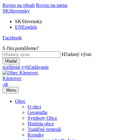
Rovno na obsah
Rovno na menu
SK
Slovensky
SK
Slovensky
EN
English
Facebook
S čím pomôžeme?
Hľadaný výraz
Hľadať
rozšírené vyhľadávanie
Klenovec
.sk
Menu
Obec
O obci
Geografia
Symboly Obce
História obce
Tradičné remeslá
Kroniky