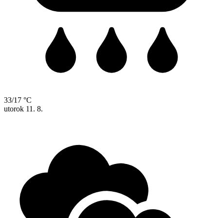
33/17 °C
utorok
11. 8.