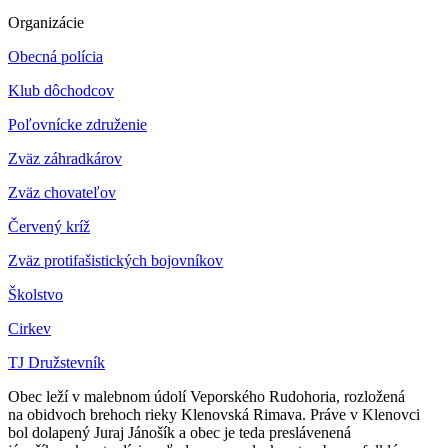
Organizácie
Obecná polícia
Klub dôchodcov
Poľovnícke združenie
Zväz záhradkárov
Z
väz chovateľov
Červený kríž
Zväz protifašistických bojovníkov
Školstvo
Cirkev
TJ Družstevník
Obec leží v malebnom údolí Veporského Rudohoria, rozložená
na obidvoch brehoch rieky Klenovská Rimava. Práve v Klenovci
bol dolapený Juraj Jánošík a obec je teda preslávenená