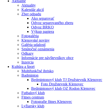
Aktuálne
Aktuality
Kalendár akcií
Zber odpadu
Ako separovať
Odvoz separovaného zberu
Odvoz BRKO
Výkup papiera
Fotogaléria
Klenovské noviny
Galéria udalostí
Smútočné oznámenia
Odkazy
Informácie pre návštevníkov obce
Inzercia
Kultúra a šport
Multifunkčné ihrisko
Badminton
Bedmintonový klub TJ Družstevník Klenovec
Foto Družstevnik Klenovec
Bedmintonový klub OZ Rodon Klenovec
Futbalový klub
Fitnes centrum
Fotografie fitnes Klenovec
Lyžiarsky klub