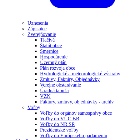
Uznesenia
Zápisnice
Zverejňovanie
Tlačivá
Štatút obce
Smernice
Hospodárenie
Územný plán
Plán rozvoja obce
Hydrologické a meteorologické výstrahy
Zmluvy, Faktúry, Objednávky
Verejné obstarávanie
Úradná tabuľa
VZN
Faktúry, zmluvy, objednávky - archív
Voľby
Voľby do orgánov samosprávy obce
Voľby do VÚC BB
Voľby do NR SR
Prezidentské voľby
Voľby do Európskeho parlamentu