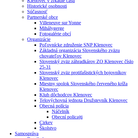
Klenovec v zrkadle času
Historické osobnosti
Súčasnosť
Partnerské obce
Villeneuve sur Yonne
Mihálygerge
Fotogalérie obcí
Organizácie
Poľovnícke združenie SNP Klenovec
Základná organizácia Slovenského zväzu
chovateľov Klenovec
Slovenský zväz záhradkárov ZO Klenovec číslo
25-31
Slovenský zväz protifašistických bojovníkov
Klenovec
Miestny spolok Slovenského červeného kríža
Klenovec
Klub dôchodcov Klenovec
Telovýchovná jednota Družstevník Klenovec
Obecná polícia
Náčelník
Obecní policajti
Cirkev
Školstvo
Samospráva