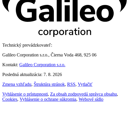
Technický prevádzkovateľ:
Galileo Corporation s.r.o., Čierna Voda 468, 925 06
Kontakt:
Galileo Corporation s.r.o.
Posledná aktualizácia: 7. 8. 2026
Zmena vzhľadu
,
Štruktúra stránok
,
RSS
,
Vytlačiť
Vyhlásenie o prístupnosti
,
Za obsah zodpovedá správca obsahu
,
Cookies
,
Vyhlásenie o ochrane súkromia
,
Webové sídlo