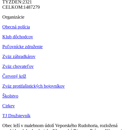
TÝŽDEŇ:
2321
CELKOM:
1487279
Organizácie
Obecná polícia
Klub dôchodcov
Poľovnícke združenie
Zväz záhradkárov
Z
väz chovateľov
Červený kríž
Zväz protifašistických bojovníkov
Školstvo
Cirkev
TJ Družstevník
Obec leží v malebnom údolí Veporského Rudohoria, rozložená