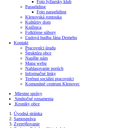
Foto lyžiarsky klub
Paragliding
Foto paragliding
Klenovská rontouka
Kultúrny dom
Knižnica
Folklórne súbory
Ľudová hudba Jána Demeho
Kontakt
Pracovníci úradu
Štruktúra obce
Napíšte nám
Mapa webu
Nahlasovanie porúch
Informačné linky
Terénni sociálni pracovníci
Komunitné centrum Klenovec
Miestne správy
Smútočné oznamenia
Kroniky obce
Úvodná stránka
Samospráva
Zverejňovanie