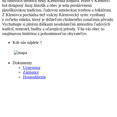
na obidvoch brehoch rieky Klenovská Rimava. Práve v Klenovci
bol dolapený Juraj Jánošík a obec je teda preslávenená
jánošíkovskou tradíciou, ľudovou umeleckou tvorbou a folklórom.
Z Klenovca pochádza tiež vzácny Klenovecký syrec vyrábaný
z ovčieho mlieka, ktorý je držiteľom chráneného označenia pôvodu
Vychutnajte si plnými dúškami neodolateľnú atmosféru ľudových
tradícií, remesiel, hudby a očarujúcej prírody. Víta vás obec so
zaujímavou históriou a pohostinnosťou obyvateľov.
Kde nás nájdete ?
Dokumenty
Uznesenia
Zápisnice
Hospodárenie