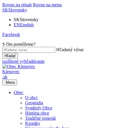
Rovno na obsah
Rovno na menu
SK
Slovensky
SK
Slovensky
EN
English
Facebook
S čím pomôžeme?
Hľadaný výraz
Hľadať
rozšírené vyhľadávanie
Klenovec
.sk
Menu
Obec
O obci
Geografia
Symboly Obce
História obce
Tradičné remeslá
Kroniky