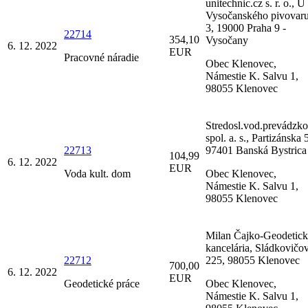
unitechnic.cz s. r. o., U
Vysočanského pivovar
3, 19000 Praha 9 -
22714
354,10
Vysočany
6. 12. 2022
EUR
Pracovné náradie
Obec Klenovec,
Námestie K. Salvu 1,
98055 Klenovec
Stredosl.vod.prevádzk
spol. a. s., Partizánska 
22713
97401 Banská Bystrica
104,99
6. 12. 2022
EUR
Voda kult. dom
Obec Klenovec,
Námestie K. Salvu 1,
98055 Klenovec
Milan Čajko-Geodetick
kancelária, Sládkovičo
22712
225, 98055 Klenovec
700,00
6. 12. 2022
EUR
Geodetické práce
Obec Klenovec,
Námestie K. Salvu 1,