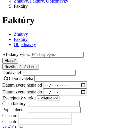
Zmluvy, Faktúry, Objednávky
Faktúry
Faktúry
Zmluvy
Faktúry
Objednávky
Hľadaný výraz
Hľadať
Rozšírené hľadanie
Dodávateľ
IČO Dodávatelia
Dátum zverejnenia od
Dátum zverejnenia do
Zverejnený v roku
Číslo faktúry
Popis plnenia
Cena od
Cena do
Zrušiť filter