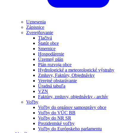
Uznesenia
Zápisnice
Zverejňovanie
Tlačivá
Štatút obce
Smernice
Hospodárenie
Územný plán
Plán rozvoja obce
Hydrologické a meteorologické výstrahy
Zmluvy, Faktúry, Objednávky
Verejné obstarávanie
Úradná tabuľa
VZN
Faktúry, zmluvy, objednávky - archív
Voľby
Voľby do orgánov samosprávy obce
Voľby do VÚC BB
Voľby do NR SR
Prezidentské voľby
Voľby do Európskeho parlamentu