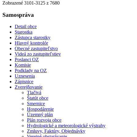
Zobrazené
3101
-
3125
z 7680
Samospráva
Detail obce
Starostka
Zástupca starostky
Hlavný kontrolór
Obecné zastupiteľstvo
Videá zo zastupiteľstiev
Poslanci OZ
Komisie
Podklady na OZ
Uznesenia
Zápisnice
Zverejňovanie
Tlačivá
Štatút obce
Smernice
Hospodárenie
Územný plán
Plán rozvoja obce
Hydrologické a meteorologické výstrahy
Zmluvy, Faktúry, Objednávky
Verejné obstarávanie