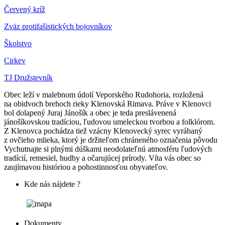
Červený kríž
Zväz protifašistických bojovníkov
Školstvo
Cirkev
TJ Družstevník
Obec leží v malebnom údolí Veporského Rudohoria, rozložená
na obidvoch brehoch rieky Klenovská Rimava. Práve v Klenovci
bol dolapený Juraj Jánošík a obec je teda preslávenená
jánošíkovskou tradíciou, ľudovou umeleckou tvorbou a folklórom.
Z Klenovca pochádza tiež vzácny Klenovecký syrec vyrábaný
z ovčieho mlieka, ktorý je držiteľom chráneného označenia pôvodu
Vychutnajte si plnými dúškami neodolateľnú atmosféru ľudových
tradícií, remesiel, hudby a očarujúcej prírody. Víta vás obec so
zaujímavou históriou a pohostinnosťou obyvateľov.
Kde nás nájdete ?
Dokumenty