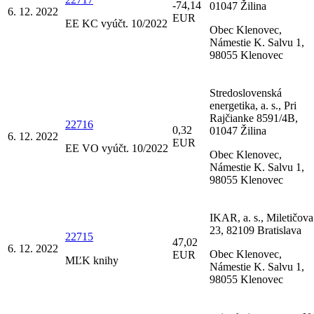
-74,14
01047 Žilina
6. 12. 2022
EUR
EE KC vyúčt. 10/2022
Obec Klenovec,
Námestie K. Salvu 1,
98055 Klenovec
Stredoslovenská
energetika, a. s., Pri
Rajčianke 8591/4B,
22716
0,32
01047 Žilina
6. 12. 2022
EUR
EE VO vyúčt. 10/2022
Obec Klenovec,
Námestie K. Salvu 1,
98055 Klenovec
IKAR, a. s., Miletičova
23, 82109 Bratislava
22715
47,02
6. 12. 2022
Obec Klenovec,
EUR
MĽK knihy
Námestie K. Salvu 1,
98055 Klenovec