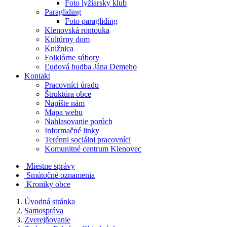
Foto lyžiarsky klub
Paragliding
Foto paragliding
Klenovská rontouka
Kultúrny dom
Knižnica
Folklórne súbory
Ľudová hudba Jána Demeho
Kontakt
Pracovníci úradu
Štruktúra obce
Napíšte nám
Mapa webu
Nahlasovanie porúch
Informačné linky
Terénni sociálni pracovníci
Komunitné centrum Klenovec
Miestne správy
Smútočné oznamenia
Kroniky obce
Úvodná stránka
Samospráva
Zverejňovanie