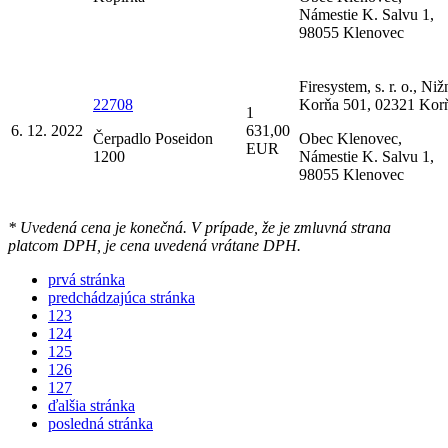
Námestie K. Salvu 1,
98055 Klenovec
Firesystem, s. r. o., Niž
22708
Korňa 501, 02321 Kor
1
6. 12. 2022
631,00
Čerpadlo Poseidon
Obec Klenovec,
EUR
1200
Námestie K. Salvu 1,
98055 Klenovec
* Uvedená cena je konečná. V prípade, že je zmluvná strana
platcom DPH, je cena uvedená vrátane DPH.
prvá stránka
predchádzajúca stránka
123
124
125
126
127
ďalšia stránka
posledná stránka