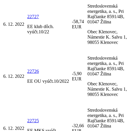
Stredoslovenská
energetika, a. s., Pri
22727
Rajčianke 8591/4B,
-58,74
01047 Žilina
6. 12. 2022
EE klub dôch.
EUR
vyúčt.10/22
Obec Klenovec,
Námestie K. Salvu 1,
98055 Klenovec
Stredoslovenská
energetika, a. s., Pri
Rajčianke 8591/4B,
22726
-5,90
01047 Žilina
6. 12. 2022
EUR
EE OU vyúčt.10/2022
Obec Klenovec,
Námestie K. Salvu 1,
98055 Klenovec
Stredoslovenská
energetika, a. s., Pri
22725
Rajčianke 8591/4B,
-32,66
01047 Žilina
6. 12. 2022
EE MKS vyúčt.
EUR