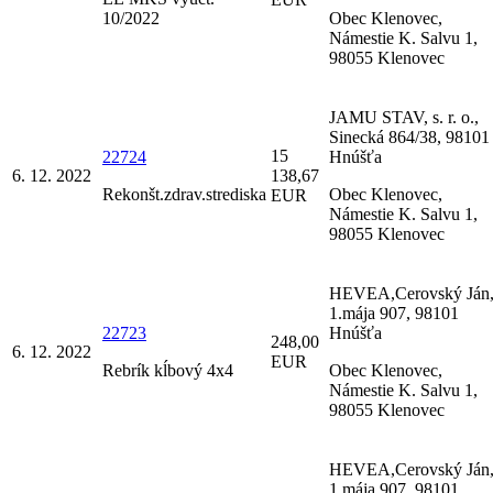
10/2022
Obec Klenovec,
Námestie K. Salvu 1,
98055 Klenovec
JAMU STAV, s. r. o.,
Sinecká 864/38, 98101
15
22724
Hnúšťa
6. 12. 2022
138,67
Rekonšt.zdrav.strediska
Obec Klenovec,
EUR
Námestie K. Salvu 1,
98055 Klenovec
HEVEA,Cerovský Ján
1.mája 907, 98101
22723
Hnúšťa
248,00
6. 12. 2022
EUR
Rebrík kĺbový 4x4
Obec Klenovec,
Námestie K. Salvu 1,
98055 Klenovec
HEVEA,Cerovský Ján
1.mája 907, 98101