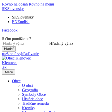
Rovno na obsah
Rovno na menu
SK
Slovensky
SK
Slovensky
EN
English
Facebook
S čím pomôžeme?
Hľadaný výraz
Hľadať
rozšírené vyhľadávanie
Klenovec
.sk
Menu
Obec
O obci
Geografia
Symboly Obce
História obce
Tradičné remeslá
Kroniky