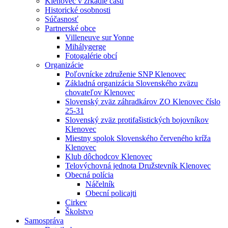
Klenovec v zrkadle času
Historické osobnosti
Súčasnosť
Partnerské obce
Villeneuve sur Yonne
Mihálygerge
Fotogalérie obcí
Organizácie
Poľovnícke združenie SNP Klenovec
Základná organizácia Slovenského zväzu
chovateľov Klenovec
Slovenský zväz záhradkárov ZO Klenovec číslo
25-31
Slovenský zväz protifašistických bojovníkov
Klenovec
Miestny spolok Slovenského červeného kríža
Klenovec
Klub dôchodcov Klenovec
Telovýchovná jednota Družstevník Klenovec
Obecná polícia
Náčelník
Obecní policajti
Cirkev
Školstvo
Samospráva