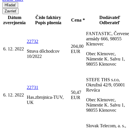
Zavrieť
Dátum
Číslo faktúry
Dodávateľ
Cena *
zverejnenia
Popis plnenia
Odberateľ
FANTASTIC, Červene
armády 666, 98055
22732
Klenovec
204,00
6. 12. 2022
Strava dôchodcov
EUR
Obec Klenovec,
10/2022
Námestie K. Salvu 1,
98055 Klenovec
STEFE THS s.r.o,
Okružná 42/9, 05001
22731
Revúca
50,47
6. 12. 2022
Has.zbrojnica-TUV,
EUR
Obec Klenovec,
UK
Námestie K. Salvu 1,
98055 Klenovec
Slovak Telecom, a. s.,