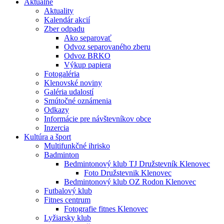
Aktuálne
Aktuality
Kalendár akcií
Zber odpadu
Ako separovať
Odvoz separovaného zberu
Odvoz BRKO
Výkup papiera
Fotogaléria
Klenovské noviny
Galéria udalostí
Smútočné oznámenia
Odkazy
Informácie pre návštevníkov obce
Inzercia
Kultúra a šport
Multifunkčné ihrisko
Badminton
Bedmintonový klub TJ Družstevník Klenovec
Foto Družstevnik Klenovec
Bedmintonový klub OZ Rodon Klenovec
Futbalový klub
Fitnes centrum
Fotografie fitnes Klenovec
Lyžiarsky klub