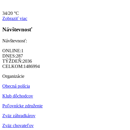
34/20 °C
Zobraziť viac
Návštevnosť
Návštevnosť:
ONLINE:
1
DNES:
287
TÝŽDEŇ:
2036
CELKOM:
1486994
Organizácie
Obecná polícia
Klub dôchodcov
Poľovnícke združenie
Zväz záhradkárov
Z
väz chovateľov