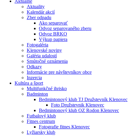
Aktuálne
Aktuality
Kalendár akcií
Zber odpadu
Ako separovať
Odvoz separovaného zberu
Odvoz BRKO
Výkup papiera
Fotogaléria
Klenovské noviny
Galéria udalostí
Smútočné oznámenia
Odkazy
Informácie pre návštevníkov obce
Inzercia
Kultúra a šport
Multifunkčné ihrisko
Badminton
Bedmintonový klub TJ Družstevník Klenovec
Foto Družstevnik Klenovec
Bedmintonový klub OZ Rodon Klenovec
Futbalový klub
Fitnes centrum
Fotografie fitnes Klenovec
Lyžiarsky klub