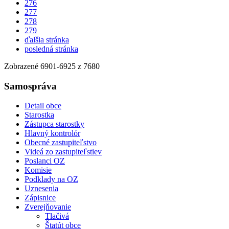
276
277
278
279
ďalšia stránka
posledná stránka
Zobrazené
6901
-
6925
z 7680
Samospráva
Detail obce
Starostka
Zástupca starostky
Hlavný kontrolór
Obecné zastupiteľstvo
Videá zo zastupiteľstiev
Poslanci OZ
Komisie
Podklady na OZ
Uznesenia
Zápisnice
Zverejňovanie
Tlačivá
Štatút obce