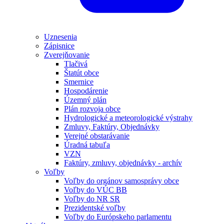
Uznesenia
Zápisnice
Zverejňovanie
Tlačivá
Štatút obce
Smernice
Hospodárenie
Územný plán
Plán rozvoja obce
Hydrologické a meteorologické výstrahy
Zmluvy, Faktúry, Objednávky
Verejné obstarávanie
Úradná tabuľa
VZN
Faktúry, zmluvy, objednávky - archív
Voľby
Voľby do orgánov samosprávy obce
Voľby do VÚC BB
Voľby do NR SR
Prezidentské voľby
Voľby do Európskeho parlamentu