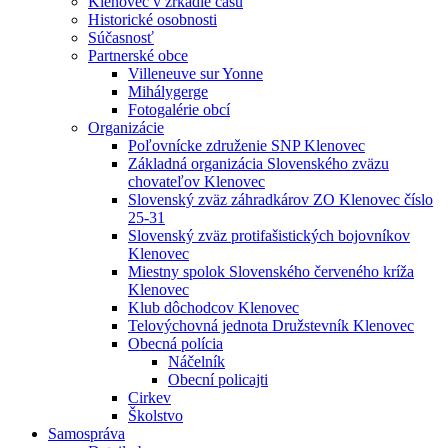
Klenovec v zrkadle času
Historické osobnosti
Súčasnosť
Partnerské obce
Villeneuve sur Yonne
Mihálygerge
Fotogalérie obcí
Organizácie
Poľovnícke združenie SNP Klenovec
Základná organizácia Slovenského zväzu
chovateľov Klenovec
Slovenský zväz záhradkárov ZO Klenovec číslo
25-31
Slovenský zväz protifašistických bojovníkov
Klenovec
Miestny spolok Slovenského červeného kríža
Klenovec
Klub dôchodcov Klenovec
Telovýchovná jednota Družstevník Klenovec
Obecná polícia
Náčelník
Obecní policajti
Cirkev
Školstvo
Samospráva