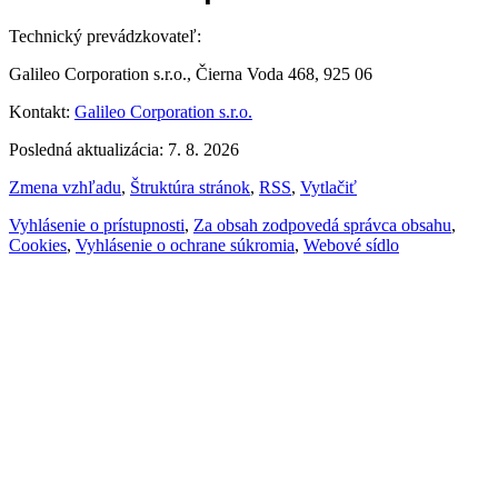
Technický prevádzkovateľ:
Galileo Corporation s.r.o., Čierna Voda 468, 925 06
Kontakt:
Galileo Corporation s.r.o.
Posledná aktualizácia: 7. 8. 2026
Zmena vzhľadu
,
Štruktúra stránok
,
RSS
,
Vytlačiť
Vyhlásenie o prístupnosti
,
Za obsah zodpovedá správca obsahu
,
Cookies
,
Vyhlásenie o ochrane súkromia
,
Webové sídlo