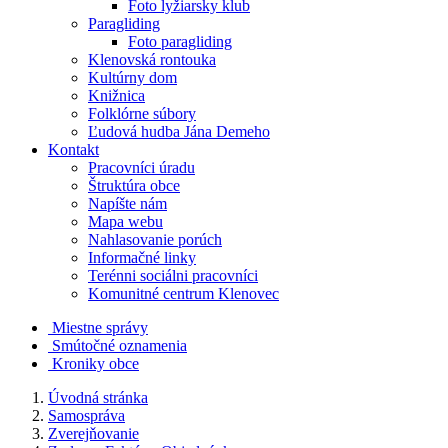
Foto lyžiarsky klub
Paragliding
Foto paragliding
Klenovská rontouka
Kultúrny dom
Knižnica
Folklórne súbory
Ľudová hudba Jána Demeho
Kontakt
Pracovníci úradu
Štruktúra obce
Napíšte nám
Mapa webu
Nahlasovanie porúch
Informačné linky
Terénni sociálni pracovníci
Komunitné centrum Klenovec
Miestne správy
Smútočné oznamenia
Kroniky obce
Úvodná stránka
Samospráva
Zverejňovanie