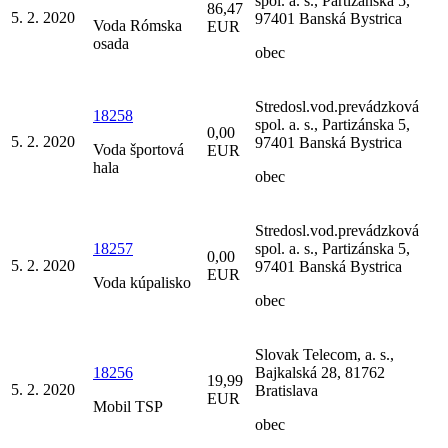
spol. a. s., Partizánska 5,
86,47
5. 2. 2020
97401 Banská Bystrica
Voda Rómska
EUR
osada
obec
Stredosl.vod.prevádzková
18258
spol. a. s., Partizánska 5,
0,00
5. 2. 2020
97401 Banská Bystrica
Voda športová
EUR
hala
obec
Stredosl.vod.prevádzková
18257
spol. a. s., Partizánska 5,
0,00
5. 2. 2020
97401 Banská Bystrica
EUR
Voda kúpalisko
obec
Slovak Telecom, a. s.,
18256
Bajkalská 28, 81762
19,99
5. 2. 2020
Bratislava
EUR
Mobil TSP
obec