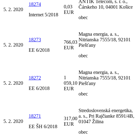
ANTIK Telecom, s. r. o.,
18274
0,03
Čárskeho 10, 04001 Košice
5. 2. 2020
EUR
Internet 5/2018
obec
Magna energia, a. s.,
18273
Nitrianska 7555/18, 92101
766,03
5. 2. 2020
Piešťany
EUR
EE 6/2018
obec
Magna energia, a. s.,
1
18272
Nitrianska 7555/18, 92101
5. 2. 2020
059,10
Piešťany
EE 6/2018
EUR
obec
Stredoslovenská energetika,
18271
a. s., Pri Rajčianke 8591/4B,
317,00
5. 2. 2020
01047 Žilina
EUR
EE ŠH 6/2018
obec