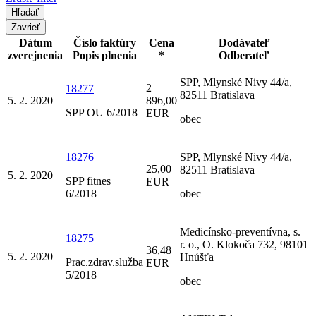
Zavrieť
Dátum
Číslo faktúry
Cena
Dodávateľ
zverejnenia
Popis plnenia
*
Odberateľ
SPP, Mlynské Nivy 44/a,
2
18277
82511 Bratislava
5. 2. 2020
896,00
SPP OU 6/2018
EUR
obec
18276
SPP, Mlynské Nivy 44/a,
25,00
82511 Bratislava
5. 2. 2020
SPP fitnes
EUR
6/2018
obec
Medicínsko-preventívna, s.
18275
r. o., O. Klokoča 732, 98101
36,48
5. 2. 2020
Hnúšťa
Prac.zdrav.služba
EUR
5/2018
obec