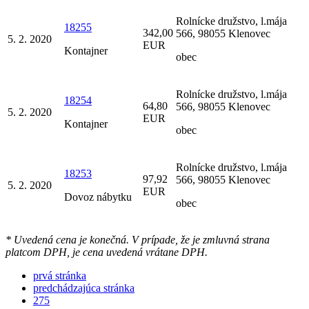
Rolnícke družstvo, l.mája
18255
342,00
566, 98055 Klenovec
5. 2. 2020
EUR
Kontajner
obec
Rolnícke družstvo, l.mája
18254
64,80
566, 98055 Klenovec
5. 2. 2020
EUR
Kontajner
obec
Rolnícke družstvo, l.mája
18253
97,92
566, 98055 Klenovec
5. 2. 2020
EUR
Dovoz nábytku
obec
* Uvedená cena je konečná. V prípade, že je zmluvná strana
platcom DPH, je cena uvedená vrátane DPH.
prvá stránka
predchádzajúca stránka
275