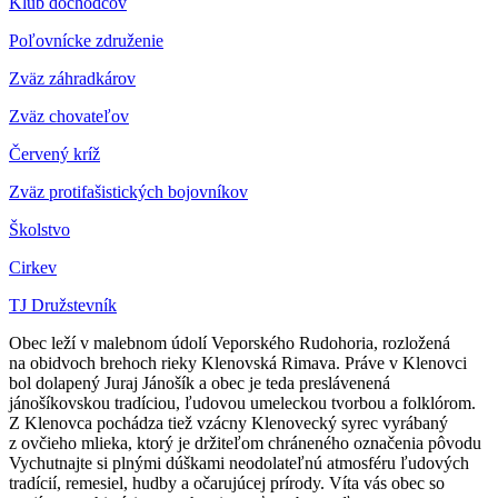
Klub dôchodcov
Poľovnícke združenie
Zväz záhradkárov
Z
väz chovateľov
Červený kríž
Zväz protifašistických bojovníkov
Školstvo
Cirkev
TJ Družstevník
Obec leží v malebnom údolí Veporského Rudohoria, rozložená
na obidvoch brehoch rieky Klenovská Rimava. Práve v Klenovci
bol dolapený Juraj Jánošík a obec je teda preslávenená
jánošíkovskou tradíciou, ľudovou umeleckou tvorbou a folklórom.
Z Klenovca pochádza tiež vzácny Klenovecký syrec vyrábaný
z ovčieho mlieka, ktorý je držiteľom chráneného označenia pôvodu
Vychutnajte si plnými dúškami neodolateľnú atmosféru ľudových
tradícií, remesiel, hudby a očarujúcej prírody. Víta vás obec so