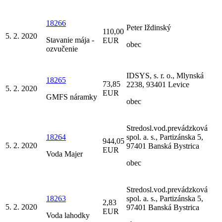
18266
Peter Iždinský
110,00
5. 2. 2020
Stavanie mája -
EUR
obec
ozvučenie
IDSYS, s. r. o., Mlynská
18265
73,85
2238, 93401 Levice
5. 2. 2020
EUR
GMFS náramky
obec
Stredosl.vod.prevádzková
18264
spol. a. s., Partizánska 5,
944,05
5. 2. 2020
97401 Banská Bystrica
EUR
Voda Majer
obec
Stredosl.vod.prevádzková
18263
spol. a. s., Partizánska 5,
2,83
5. 2. 2020
97401 Banská Bystrica
EUR
Voda lahodky