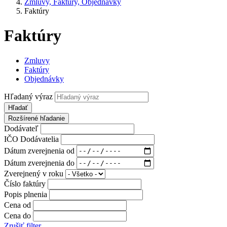
Zmluvy, Faktúry, Objednávky
Faktúry
Faktúry
Zmluvy
Faktúry
Objednávky
Hľadaný výraz
Hľadať
Rozšírené hľadanie
Dodávateľ
IČO Dodávatelia
Dátum zverejnenia od
Dátum zverejnenia do
Zverejnený v roku
Číslo faktúry
Popis plnenia
Cena od
Cena do
Zrušiť filter