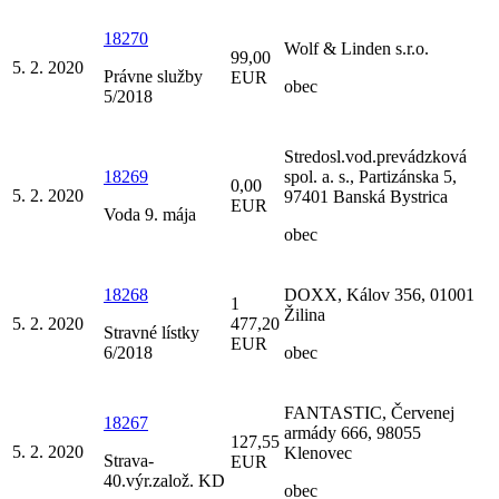
18270
Wolf & Linden s.r.o.
99,00
5. 2. 2020
Právne služby
EUR
obec
5/2018
Stredosl.vod.prevádzková
18269
spol. a. s., Partizánska 5,
0,00
5. 2. 2020
97401 Banská Bystrica
EUR
Voda 9. mája
obec
18268
DOXX, Kálov 356, 01001
1
Žilina
5. 2. 2020
477,20
Stravné lístky
EUR
6/2018
obec
FANTASTIC, Červenej
18267
armády 666, 98055
127,55
5. 2. 2020
Klenovec
Strava-
EUR
40.výr.založ. KD
obec