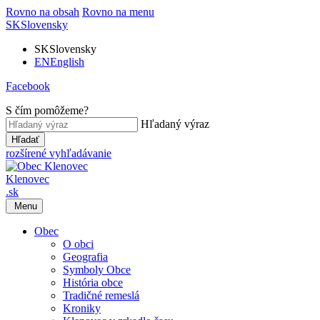
Rovno na obsah
Rovno na menu
SK
Slovensky
SK
Slovensky
EN
English
Facebook
S čím pomôžeme?
Hľadaný výraz
Hľadať
rozšírené vyhľadávanie
Klenovec
.sk
Menu
Obec
O obci
Geografia
Symboly Obce
História obce
Tradičné remeslá
Kroniky