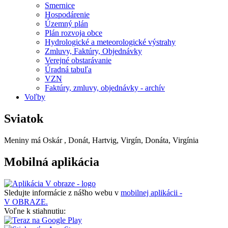
Smernice
Hospodárenie
Územný plán
Plán rozvoja obce
Hydrologické a meteorologické výstrahy
Zmluvy, Faktúry, Objednávky
Verejné obstarávanie
Úradná tabuľa
VZN
Faktúry, zmluvy, objednávky - archív
Voľby
Sviatok
Meniny má
Oskár
, Donát, Hartvig, Virgín, Donáta, Virgínia
Mobilná aplikácia
Sledujte informácie z nášho webu v
mobilnej aplikácii -
V OBRAZE.
Voľne k stiahnutiu: