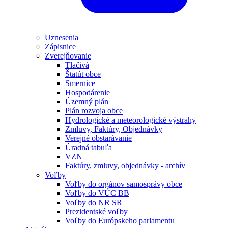
Uznesenia
Zápisnice
Zverejňovanie
Tlačivá
Štatút obce
Smernice
Hospodárenie
Územný plán
Plán rozvoja obce
Hydrologické a meteorologické výstrahy
Zmluvy, Faktúry, Objednávky
Verejné obstarávanie
Úradná tabuľa
VZN
Faktúry, zmluvy, objednávky - archív
Voľby
Voľby do orgánov samosprávy obce
Voľby do VÚC BB
Voľby do NR SR
Prezidentské voľby
Voľby do Európskeho parlamentu