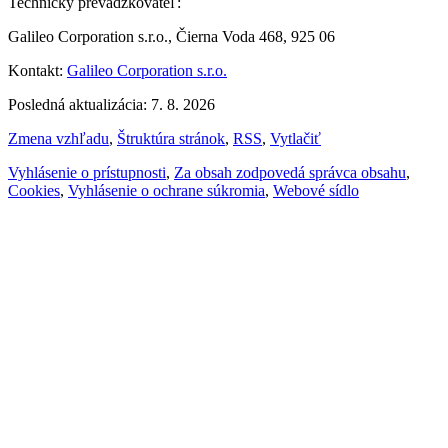
Technický prevádzkovateľ:
Galileo Corporation s.r.o., Čierna Voda 468, 925 06
Kontakt:
Galileo Corporation s.r.o.
Posledná aktualizácia: 7. 8. 2026
Zmena vzhľadu
,
Štruktúra stránok
,
RSS
,
Vytlačiť
Vyhlásenie o prístupnosti
,
Za obsah zodpovedá správca obsahu
,
Cookies
,
Vyhlásenie o ochrane súkromia
,
Webové sídlo