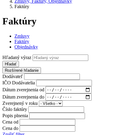
Zmluvy, Faktúry, Objednávky
Faktúry
Faktúry
Zmluvy
Faktúry
Objednávky
Hľadaný výraz
Hľadať
Rozšírené hľadanie
Dodávateľ
IČO Dodávatelia
Dátum zverejnenia od
Dátum zverejnenia do
Zverejnený v roku
Číslo faktúry
Popis plnenia
Cena od
Cena do
Zrušiť filter