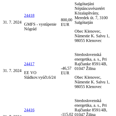
Salgótarjáni
Néptáncuvészetért
Közalapítvány,
24418
Meredek út. 7, 3100
800,00
31. 7. 2024
Salgótarján
GMFS - vystúpenie
EUR
Nógrád
Obec Klenovec,
Námestie K. Salvu 1,
98055 Klenovec
Stredoslovenská
energetika, a. s., Pri
24417
Rajčianke 8591/4B,
-46,57
01047 Žilina
31. 7. 2024
EE VO
EUR
Sládkov.vyúčt.6/24
Obec Klenovec,
Námestie K. Salvu 1,
98055 Klenovec
Stredoslovenská
energetika, a. s., Pri
24416
Rajčianke 8591/4B,
-115,02
01047 Žilina