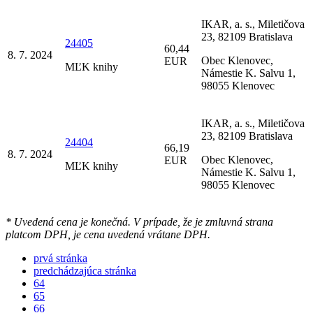
IKAR, a. s., Miletičova
23, 82109 Bratislava
24405
60,44
8. 7. 2024
Obec Klenovec,
EUR
MĽK knihy
Námestie K. Salvu 1,
98055 Klenovec
IKAR, a. s., Miletičova
23, 82109 Bratislava
24404
66,19
8. 7. 2024
Obec Klenovec,
EUR
MĽK knihy
Námestie K. Salvu 1,
98055 Klenovec
* Uvedená cena je konečná. V prípade, že je zmluvná strana
platcom DPH, je cena uvedená vrátane DPH.
prvá stránka
predchádzajúca stránka
64
65
66