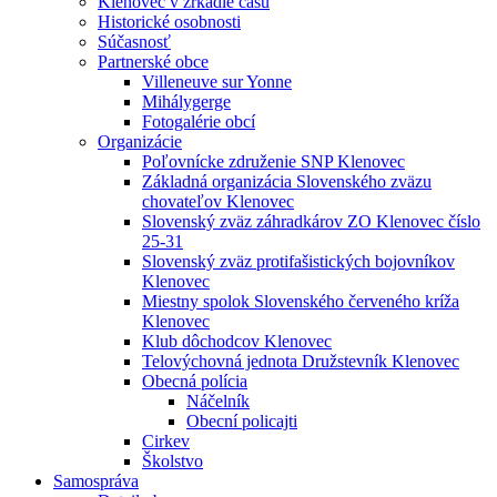
Klenovec v zrkadle času
Historické osobnosti
Súčasnosť
Partnerské obce
Villeneuve sur Yonne
Mihálygerge
Fotogalérie obcí
Organizácie
Poľovnícke združenie SNP Klenovec
Základná organizácia Slovenského zväzu
chovateľov Klenovec
Slovenský zväz záhradkárov ZO Klenovec číslo
25-31
Slovenský zväz protifašistických bojovníkov
Klenovec
Miestny spolok Slovenského červeného kríža
Klenovec
Klub dôchodcov Klenovec
Telovýchovná jednota Družstevník Klenovec
Obecná polícia
Náčelník
Obecní policajti
Cirkev
Školstvo
Samospráva