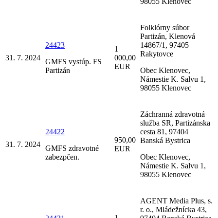
98055 Klenovec
Folklórny súbor
Partizán, Klenová
24423
14867/1, 97405
1
Rakytovce
31. 7. 2024
000,00
GMFS vystúp. FS
EUR
Partizán
Obec Klenovec,
Námestie K. Salvu 1,
98055 Klenovec
Záchranná zdravotná
služba SR, Partizánska
24422
cesta 81, 97404
950,00
Banská Bystrica
31. 7. 2024
GMFS zdravotné
EUR
zabezpčen.
Obec Klenovec,
Námestie K. Salvu 1,
98055 Klenovec
AGENT Media Plus, s.
r. o., Mládežnícka 43,
1