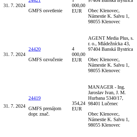
24421
97404 Banská Bystrica
31. 7. 2024
000,00
GMFS osvetlenie
Obec Klenovec,
EUR
Námestie K. Salvu 1,
98055 Klenovec
AGENT Media Plus, s.
r. o., Mládežnícka 43,
4
24420
97404 Banská Bystrica
31. 7. 2024
000,00
GMFS ozvučenie
Obec Klenovec,
EUR
Námestie K. Salvu 1,
98055 Klenovec
MANAGER - Ing.
Jaroslav Ivan, J. M.
24419
Hurbana 5340/17,
354,24
98401 Lučenec
31. 7. 2024
GMFS prenájom
EUR
dopr. znač.
Obec Klenovec,
Námestie K. Salvu 1,
98055 Klenovec