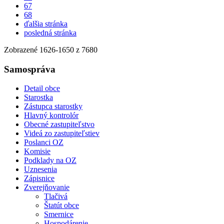
67
68
ďalšia stránka
posledná stránka
Zobrazené
1626
-
1650
z 7680
Samospráva
Detail obce
Starostka
Zástupca starostky
Hlavný kontrolór
Obecné zastupiteľstvo
Videá zo zastupiteľstiev
Poslanci OZ
Komisie
Podklady na OZ
Uznesenia
Zápisnice
Zverejňovanie
Tlačivá
Štatút obce
Smernice
Hospodárenie