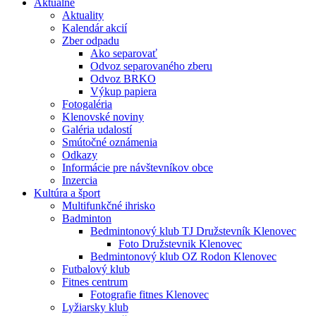
Aktuálne
Aktuality
Kalendár akcií
Zber odpadu
Ako separovať
Odvoz separovaného zberu
Odvoz BRKO
Výkup papiera
Fotogaléria
Klenovské noviny
Galéria udalostí
Smútočné oznámenia
Odkazy
Informácie pre návštevníkov obce
Inzercia
Kultúra a šport
Multifunkčné ihrisko
Badminton
Bedmintonový klub TJ Družstevník Klenovec
Foto Družstevnik Klenovec
Bedmintonový klub OZ Rodon Klenovec
Futbalový klub
Fitnes centrum
Fotografie fitnes Klenovec
Lyžiarsky klub