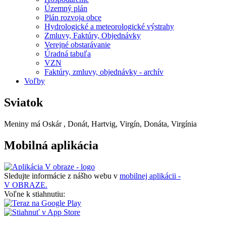
Územný plán
Plán rozvoja obce
Hydrologické a meteorologické výstrahy
Zmluvy, Faktúry, Objednávky
Verejné obstarávanie
Úradná tabuľa
VZN
Faktúry, zmluvy, objednávky - archív
Voľby
Sviatok
Meniny má
Oskár
, Donát, Hartvig, Virgín, Donáta, Virgínia
Mobilná aplikácia
Sledujte informácie z nášho webu v
mobilnej aplikácii -
V OBRAZE.
Voľne k stiahnutiu: