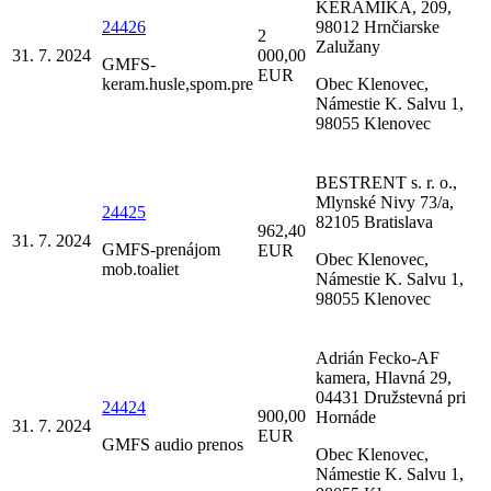
KERAMIKA, 209,
24426
98012 Hrnčiarske
2
Zalužany
31. 7. 2024
000,00
GMFS-
EUR
keram.husle,spom.pre
Obec Klenovec,
Námestie K. Salvu 1,
98055 Klenovec
BESTRENT s. r. o.,
Mlynské Nivy 73/a,
24425
82105 Bratislava
962,40
31. 7. 2024
GMFS-prenájom
EUR
Obec Klenovec,
mob.toaliet
Námestie K. Salvu 1,
98055 Klenovec
Adrián Fecko-AF
kamera, Hlavná 29,
04431 Družstevná pri
24424
900,00
Hornáde
31. 7. 2024
EUR
GMFS audio prenos
Obec Klenovec,
Námestie K. Salvu 1,