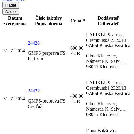
Zavrieť
Dátum
Číslo faktúry
Dodávateľ
Cena *
zverejnenia
Popis plnenia
Odberateľ
LALIKBUS s. r. o.,
Oremburská 2320/13,
24428
97404 Banská Bystrica
600,00
31. 7. 2024
GMFS-preprava FS
EUR
Obec Klenovec,
Partizán
Námestie K. Salvu 1,
98055 Klenovec
LALIKBUS s. r. o.,
Oremburská 2320/13,
24427
97404 Banská Bystrica
408,00
31. 7. 2024
GMFS-preprava FS
EUR
Obec Klenovec,
Čierťaž
Námestie K. Salvu 1,
98055 Klenovec
Dana Bakšová -