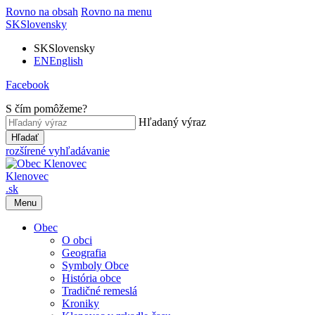
Rovno na obsah
Rovno na menu
SK
Slovensky
SK
Slovensky
EN
English
Facebook
S čím pomôžeme?
Hľadaný výraz
Hľadať
rozšírené vyhľadávanie
Klenovec
.sk
Menu
Obec
O obci
Geografia
Symboly Obce
História obce
Tradičné remeslá
Kroniky