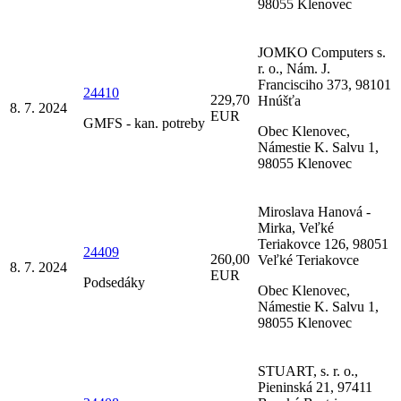
98055 Klenovec
JOMKO Computers s.
r. o., Nám. J.
Francisciho 373, 98101
24410
229,70
Hnúšťa
8. 7. 2024
EUR
GMFS - kan. potreby
Obec Klenovec,
Námestie K. Salvu 1,
98055 Klenovec
Miroslava Hanová -
Mirka, Veľké
Teriakovce 126, 98051
24409
260,00
Veľké Teriakovce
8. 7. 2024
EUR
Podsedáky
Obec Klenovec,
Námestie K. Salvu 1,
98055 Klenovec
STUART, s. r. o.,
Pieninská 21, 97411