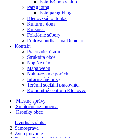
Foto lyžiarsky klub
Paragliding
Foto paragliding
Klenovská rontouka
Kultúrny dom
Knižnica
Folklórne súbory
Ľudová hudba Jána Demeho
Kontakt
Pracovníci úradu
Štruktúra obce
Napíšte nám
Mapa webu
Nahlasovanie porúch
Informačné linky
Terénni sociálni pracovníci
Komunitné centrum Klenovec
Miestne správy
Smútočné oznamenia
Kroniky obce
Úvodná stránka
Samospráva
Zverejňovanie