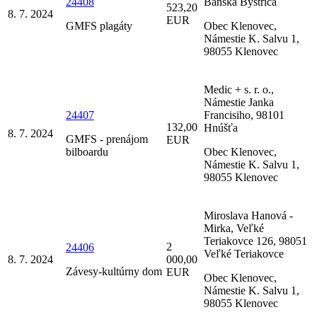
24408
Banská Bystrica
523,20
8. 7. 2024
EUR
GMFS plagáty
Obec Klenovec,
Námestie K. Salvu 1,
98055 Klenovec
Medic + s. r. o.,
Námestie Janka
24407
Francisiho, 98101
132,00
Hnúšťa
8. 7. 2024
GMFS - prenájom
EUR
bilboardu
Obec Klenovec,
Námestie K. Salvu 1,
98055 Klenovec
Miroslava Hanová -
Mirka, Veľké
Teriakovce 126, 98051
2
24406
Veľké Teriakovce
8. 7. 2024
000,00
Závesy-kultúrny dom
EUR
Obec Klenovec,
Námestie K. Salvu 1,
98055 Klenovec