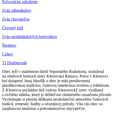
Poľovnícke združenie
Zväz záhradkárov
Z
väz chovateľov
Červený kríž
Zväz protifašistických bojovníkov
Školstvo
Cirkev
TJ Družstevník
Obec leží v malebnom údolí Veporského Rudohoria, rozložená
na obidvoch brehoch rieky Klenovská Rimava. Práve v Klenovci
bol dolapený Juraj Jánošík a obec je teda preslávenená
jánošíkovskou tradíciou, ľudovou umeleckou tvorbou a folklórom.
Z Klenovca pochádza tiež vzácny Klenovecký syrec vyrábaný
z ovčieho mlieka, ktorý je držiteľom chráneného označenia pôvodu
Vychutnajte si plnými dúškami neodolateľnú atmosféru ľudových
tradícií, remesiel, hudby a očarujúcej prírody. Víta vás obec so
zaujímavou históriou a pohostinnosťou obyvateľov.