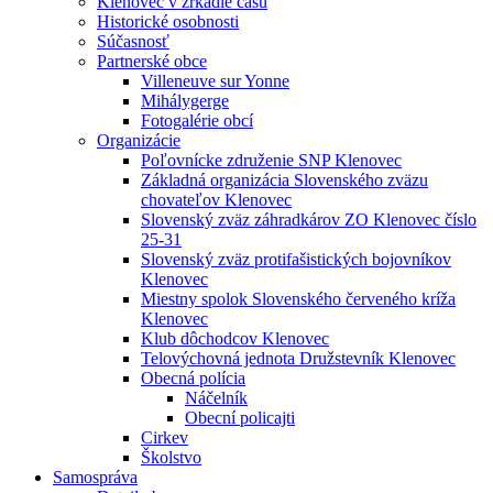
Klenovec v zrkadle času
Historické osobnosti
Súčasnosť
Partnerské obce
Villeneuve sur Yonne
Mihálygerge
Fotogalérie obcí
Organizácie
Poľovnícke združenie SNP Klenovec
Základná organizácia Slovenského zväzu
chovateľov Klenovec
Slovenský zväz záhradkárov ZO Klenovec číslo
25-31
Slovenský zväz protifašistických bojovníkov
Klenovec
Miestny spolok Slovenského červeného kríža
Klenovec
Klub dôchodcov Klenovec
Telovýchovná jednota Družstevník Klenovec
Obecná polícia
Náčelník
Obecní policajti
Cirkev
Školstvo
Samospráva