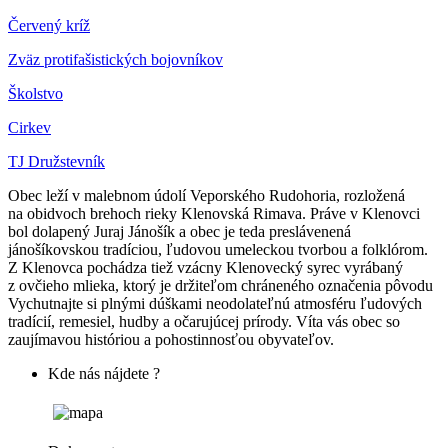
Červený kríž
Zväz protifašistických bojovníkov
Školstvo
Cirkev
TJ Družstevník
Obec leží v malebnom údolí Veporského Rudohoria, rozložená
na obidvoch brehoch rieky Klenovská Rimava. Práve v Klenovci
bol dolapený Juraj Jánošík a obec je teda preslávenená
jánošíkovskou tradíciou, ľudovou umeleckou tvorbou a folklórom.
Z Klenovca pochádza tiež vzácny Klenovecký syrec vyrábaný
z ovčieho mlieka, ktorý je držiteľom chráneného označenia pôvodu
Vychutnajte si plnými dúškami neodolateľnú atmosféru ľudových
tradícií, remesiel, hudby a očarujúcej prírody. Víta vás obec so
zaujímavou históriou a pohostinnosťou obyvateľov.
Kde nás nájdete ?