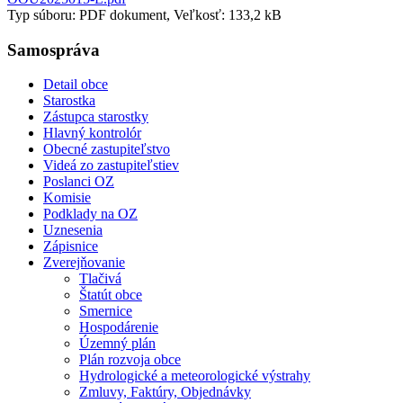
Typ súboru: PDF dokument, Veľkosť: 133,2 kB
Samospráva
Detail obce
Starostka
Zástupca starostky
Hlavný kontrolór
Obecné zastupiteľstvo
Videá zo zastupiteľstiev
Poslanci OZ
Komisie
Podklady na OZ
Uznesenia
Zápisnice
Zverejňovanie
Tlačivá
Štatút obce
Smernice
Hospodárenie
Územný plán
Plán rozvoja obce
Hydrologické a meteorologické výstrahy
Zmluvy, Faktúry, Objednávky