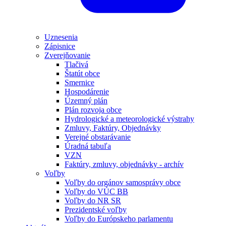
Uznesenia
Zápisnice
Zverejňovanie
Tlačivá
Štatút obce
Smernice
Hospodárenie
Územný plán
Plán rozvoja obce
Hydrologické a meteorologické výstrahy
Zmluvy, Faktúry, Objednávky
Verejné obstarávanie
Úradná tabuľa
VZN
Faktúry, zmluvy, objednávky - archív
Voľby
Voľby do orgánov samosprávy obce
Voľby do VÚC BB
Voľby do NR SR
Prezidentské voľby
Voľby do Európskeho parlamentu