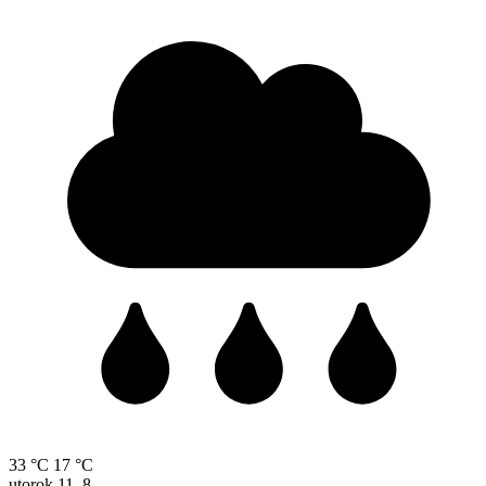
33 °C
17 °C
utorok
11. 8.