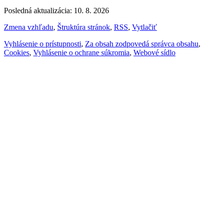
Posledná aktualizácia: 10. 8. 2026
Zmena vzhľadu
,
Štruktúra stránok
,
RSS
,
Vytlačiť
Vyhlásenie o prístupnosti
,
Za obsah zodpovedá správca obsahu
,
Cookies
,
Vyhlásenie o ochrane súkromia
,
Webové sídlo