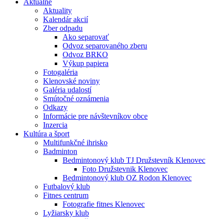
Aktuálne
Aktuality
Kalendár akcií
Zber odpadu
Ako separovať
Odvoz separovaného zberu
Odvoz BRKO
Výkup papiera
Fotogaléria
Klenovské noviny
Galéria udalostí
Smútočné oznámenia
Odkazy
Informácie pre návštevníkov obce
Inzercia
Kultúra a šport
Multifunkčné ihrisko
Badminton
Bedmintonový klub TJ Družstevník Klenovec
Foto Družstevnik Klenovec
Bedmintonový klub OZ Rodon Klenovec
Futbalový klub
Fitnes centrum
Fotografie fitnes Klenovec
Lyžiarsky klub