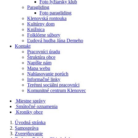
Foto lyžiarsky klub
Paragliding
Foto paragliding
Klenovská rontouka
Kultúrny dom
Knižnica
Folklórne súbory
Ľudová hudba Jána Demeho
Kontakt
Pracovníci úradu
Štruktúra obce
Napíšte nám
Mapa webu
Nahlasovanie porúch
Informačné linky
Terénni sociálni pracovníci
Komunitné centrum Klenovec
Miestne správy
Smútočné oznamenia
Kroniky obce
Úvodná stránka
Samospráva
Zverejňovanie