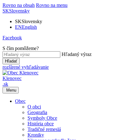
Rovno na obsah
Rovno na menu
SK
Slovensky
SK
Slovensky
EN
English
Facebook
S čím pomôžeme?
Hľadaný výraz
Hľadať
rozšírené vyhľadávanie
Klenovec
.sk
Menu
Obec
O obci
Geografia
Symboly Obce
História obce
Tradičné remeslá
Kroniky