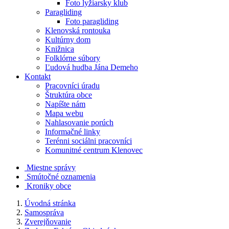
Foto lyžiarsky klub
Paragliding
Foto paragliding
Klenovská rontouka
Kultúrny dom
Knižnica
Folklórne súbory
Ľudová hudba Jána Demeho
Kontakt
Pracovníci úradu
Štruktúra obce
Napíšte nám
Mapa webu
Nahlasovanie porúch
Informačné linky
Terénni sociálni pracovníci
Komunitné centrum Klenovec
Miestne správy
Smútočné oznamenia
Kroniky obce
Úvodná stránka
Samospráva
Zverejňovanie