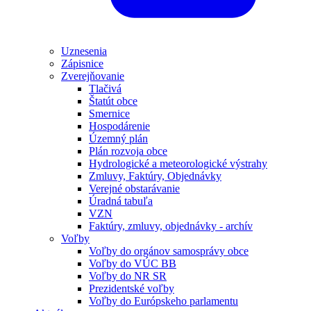
Uznesenia
Zápisnice
Zverejňovanie
Tlačivá
Štatút obce
Smernice
Hospodárenie
Územný plán
Plán rozvoja obce
Hydrologické a meteorologické výstrahy
Zmluvy, Faktúry, Objednávky
Verejné obstarávanie
Úradná tabuľa
VZN
Faktúry, zmluvy, objednávky - archív
Voľby
Voľby do orgánov samosprávy obce
Voľby do VÚC BB
Voľby do NR SR
Prezidentské voľby
Voľby do Európskeho parlamentu