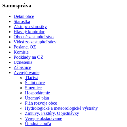
Samospráva
Detail obce
Starostka
Zástupca starostky
Hlavný kontrolór
Obecné zastupiteľstvo
Videá zo zastupiteľstiev
Poslanci OZ
Komisie
Podklady na OZ
Uznesenia
Zápisnice
Zverejňovanie
Tlačivá
Štatút obce
Smernice
Hospodárenie
Územný plán
Plán rozvoja obce
Hydrologické a meteorologické výstrahy
Zmluvy, Faktúry, Objednávky
Verejné obstarávanie
Úradná tabuľa