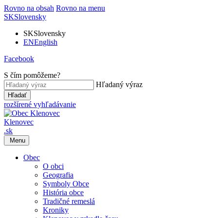
Rovno na obsah
Rovno na menu
SK
Slovensky
SK
Slovensky
EN
English
Facebook
S čím pomôžeme?
Hľadaný výraz
Hľadať
rozšírené vyhľadávanie
Klenovec
.sk
Menu
Obec
O obci
Geografia
Symboly Obce
História obce
Tradičné remeslá
Kroniky