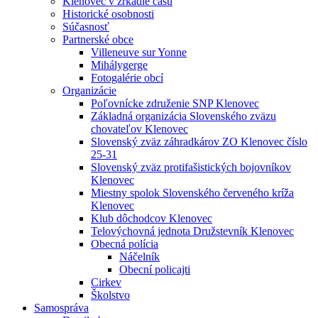
Klenovec v zrkadle času
Historické osobnosti
Súčasnosť
Partnerské obce
Villeneuve sur Yonne
Mihálygerge
Fotogalérie obcí
Organizácie
Poľovnícke združenie SNP Klenovec
Základná organizácia Slovenského zväzu
chovateľov Klenovec
Slovenský zväz záhradkárov ZO Klenovec číslo
25-31
Slovenský zväz protifašistických bojovníkov
Klenovec
Miestny spolok Slovenského červeného kríža
Klenovec
Klub dôchodcov Klenovec
Telovýchovná jednota Družstevník Klenovec
Obecná polícia
Náčelník
Obecní policajti
Cirkev
Školstvo
Samospráva