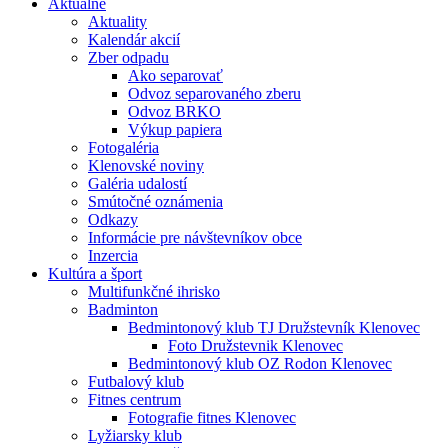
Aktuálne
Aktuality
Kalendár akcií
Zber odpadu
Ako separovať
Odvoz separovaného zberu
Odvoz BRKO
Výkup papiera
Fotogaléria
Klenovské noviny
Galéria udalostí
Smútočné oznámenia
Odkazy
Informácie pre návštevníkov obce
Inzercia
Kultúra a šport
Multifunkčné ihrisko
Badminton
Bedmintonový klub TJ Družstevník Klenovec
Foto Družstevnik Klenovec
Bedmintonový klub OZ Rodon Klenovec
Futbalový klub
Fitnes centrum
Fotografie fitnes Klenovec
Lyžiarsky klub