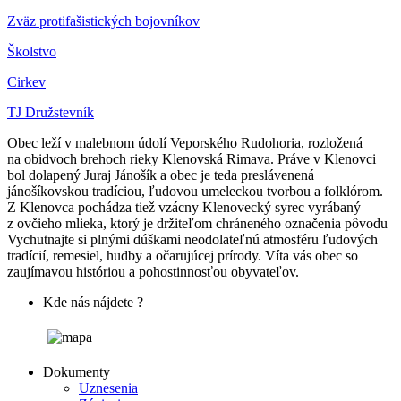
Zväz protifašistických bojovníkov
Školstvo
Cirkev
TJ Družstevník
Obec leží v malebnom údolí Veporského Rudohoria, rozložená
na obidvoch brehoch rieky Klenovská Rimava. Práve v Klenovci
bol dolapený Juraj Jánošík a obec je teda preslávenená
jánošíkovskou tradíciou, ľudovou umeleckou tvorbou a folklórom.
Z Klenovca pochádza tiež vzácny Klenovecký syrec vyrábaný
z ovčieho mlieka, ktorý je držiteľom chráneného označenia pôvodu
Vychutnajte si plnými dúškami neodolateľnú atmosféru ľudových
tradícií, remesiel, hudby a očarujúcej prírody. Víta vás obec so
zaujímavou históriou a pohostinnosťou obyvateľov.
Kde nás nájdete ?
Dokumenty
Uznesenia