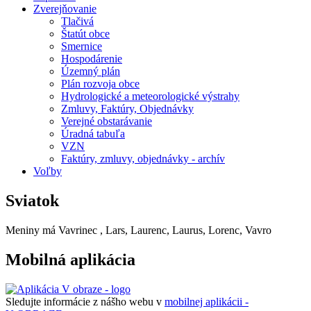
Zverejňovanie
Tlačivá
Štatút obce
Smernice
Hospodárenie
Územný plán
Plán rozvoja obce
Hydrologické a meteorologické výstrahy
Zmluvy, Faktúry, Objednávky
Verejné obstarávanie
Úradná tabuľa
VZN
Faktúry, zmluvy, objednávky - archív
Voľby
Sviatok
Meniny má
Vavrinec
, Lars, Laurenc, Laurus, Lorenc, Vavro
Mobilná aplikácia
Sledujte informácie z nášho webu v
mobilnej aplikácii -