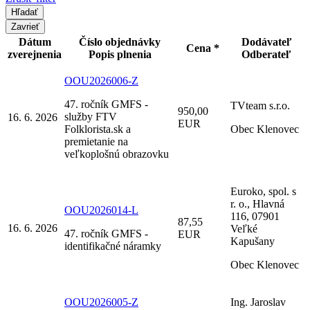
Zavrieť
Dátum
Číslo objednávky
Dodávateľ
Cena *
zverejnenia
Popis plnenia
Odberateľ
OOU2026006-Z
47. ročník GMFS -
TVteam s.r.o.
950,00
služby FTV
16. 6. 2026
EUR
Folklorista.sk a
Obec Klenovec
premietanie na
veľkoplošnú obrazovku
Euroko, spol. s
r. o., Hlavná
OOU2026014-L
116, 07901
87,55
16. 6. 2026
Veľké
47. ročník GMFS -
EUR
Kapušany
identifikačné náramky
Obec Klenovec
OOU2026005-Z
Ing. Jaroslav