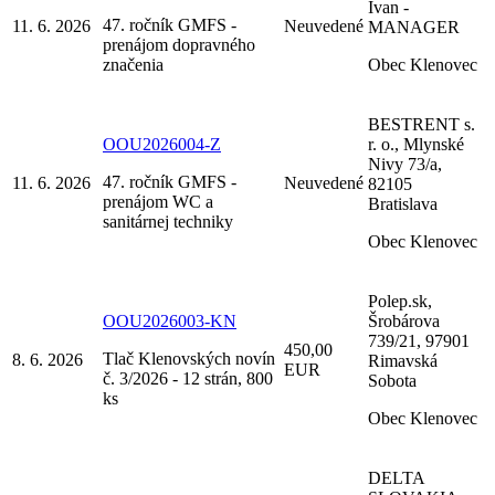
Ivan -
47. ročník GMFS -
11. 6. 2026
Neuvedené
MANAGER
prenájom dopravného
značenia
Obec Klenovec
BESTRENT s.
OOU2026004-Z
r. o., Mlynské
Nivy 73/a,
47. ročník GMFS -
11. 6. 2026
Neuvedené
82105
prenájom WC a
Bratislava
sanitárnej techniky
Obec Klenovec
Polep.sk,
OOU2026003-KN
Šrobárova
739/21, 97901
450,00
Tlač Klenovských novín
8. 6. 2026
Rimavská
EUR
č. 3/2026 - 12 strán, 800
Sobota
ks
Obec Klenovec
DELTA