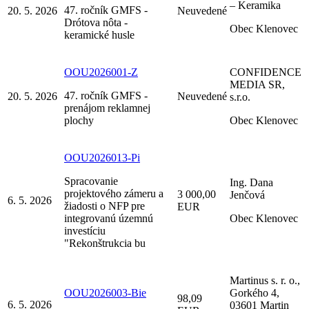
– Keramika
47. ročník GMFS -
20. 5. 2026
Neuvedené
Drótova nôta -
Obec Klenovec
keramické husle
OOU2026001-Z
CONFIDENCE
MEDIA SR,
47. ročník GMFS -
20. 5. 2026
Neuvedené
s.r.o.
prenájom reklamnej
plochy
Obec Klenovec
OOU2026013-Pi
Spracovanie
Ing. Dana
projektového zámeru a
3 000,00
Jenčová
6. 5. 2026
žiadosti o NFP pre
EUR
integrovanú územnú
Obec Klenovec
investíciu
"Rekonštrukcia bu
Martinus s. r. o.,
OOU2026003-Bie
Gorkého 4,
98,09
6. 5. 2026
03601 Martin