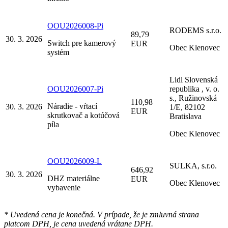
OOU2026008-Pi
RODEMS s.r.o.
89,79
30. 3. 2026
Switch pre kamerový
EUR
Obec Klenovec
systém
Lidl Slovenská
OOU2026007-Pi
republika , v. o.
s., Ružinovská
110,98
Náradie - vŕtací
30. 3. 2026
1/E, 82102
EUR
skrutkovač a kotúčová
Bratislava
píla
Obec Klenovec
OOU2026009-L
SULKA, s.r.o.
646,92
30. 3. 2026
DHZ materiálne
EUR
Obec Klenovec
vybavenie
* Uvedená cena je konečná. V prípade, že je zmluvná strana
platcom DPH, je cena uvedená vrátane DPH.