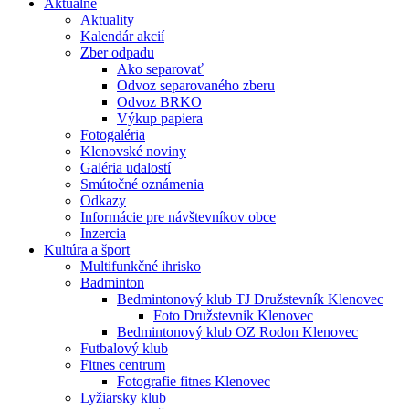
Aktuálne
Aktuality
Kalendár akcií
Zber odpadu
Ako separovať
Odvoz separovaného zberu
Odvoz BRKO
Výkup papiera
Fotogaléria
Klenovské noviny
Galéria udalostí
Smútočné oznámenia
Odkazy
Informácie pre návštevníkov obce
Inzercia
Kultúra a šport
Multifunkčné ihrisko
Badminton
Bedmintonový klub TJ Družstevník Klenovec
Foto Družstevnik Klenovec
Bedmintonový klub OZ Rodon Klenovec
Futbalový klub
Fitnes centrum
Fotografie fitnes Klenovec
Lyžiarsky klub