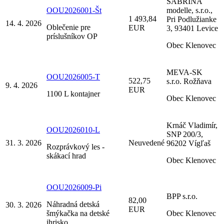
SABRINA
OOU2026001-Št
modelle, s.r.o.,
1 493,84
Pri Podlužianke
14. 4. 2026
Oblečenie pre
EUR
3, 93401 Levice
príslušníkov OP
Obec Klenovec
MEVA-SK
OOU2026005-T
522,75
s.r.o. Rožňava
9. 4. 2026
EUR
1100 L kontajner
Obec Klenovec
Krnáč Vladimír,
OOU2026010-L
SNP 200/3,
31. 3. 2026
Neuvedené
96202 Vígľaš
Rozprávkový les -
skákací hrad
Obec Klenovec
OOU2026009-Pi
BPP s.r.o.
82,00
Náhradná detská
30. 3. 2026
EUR
šmýkačka na detské
Obec Klenovec
ihrisko