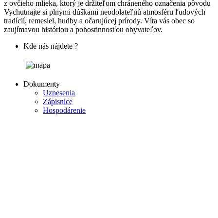
z ovčieho mlieka, ktorý je držiteľom chráneného označenia pôvodu
Vychutnajte si plnými dúškami neodolateľnú atmosféru ľudových
tradícií, remesiel, hudby a očarujúcej prírody. Víta vás obec so
zaujímavou históriou a pohostinnosťou obyvateľov.
Kde nás nájdete ?
Dokumenty
Uznesenia
Zápisnice
Hospodárenie