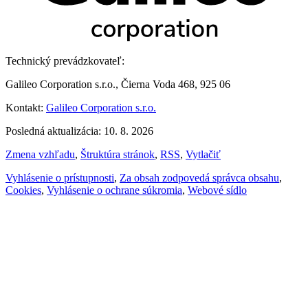
Technický prevádzkovateľ:
Galileo Corporation s.r.o., Čierna Voda 468, 925 06
Kontakt:
Galileo Corporation s.r.o.
Posledná aktualizácia: 10. 8. 2026
Zmena vzhľadu
,
Štruktúra stránok
,
RSS
,
Vytlačiť
Vyhlásenie o prístupnosti
,
Za obsah zodpovedá správca obsahu
,
Cookies
,
Vyhlásenie o ochrane súkromia
,
Webové sídlo