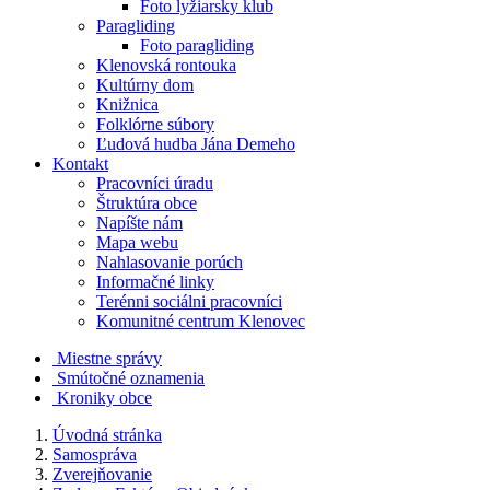
Foto lyžiarsky klub
Paragliding
Foto paragliding
Klenovská rontouka
Kultúrny dom
Knižnica
Folklórne súbory
Ľudová hudba Jána Demeho
Kontakt
Pracovníci úradu
Štruktúra obce
Napíšte nám
Mapa webu
Nahlasovanie porúch
Informačné linky
Terénni sociálni pracovníci
Komunitné centrum Klenovec
Miestne správy
Smútočné oznamenia
Kroniky obce
Úvodná stránka
Samospráva
Zverejňovanie