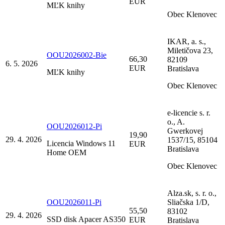
EUR
MĽK knihy
Obec Klenovec
IKAR, a. s.,
Miletičova 23,
OOU2026002-Bie
66,30
82109
6. 5. 2026
EUR
Bratislava
MĽK knihy
Obec Klenovec
e-licencie s. r.
o., A.
OOU2026012-Pi
Gwerkovej
19,90
29. 4. 2026
1537/15, 85104
Licencia Windows 11
EUR
Bratislava
Home OEM
Obec Klenovec
Alza.sk, s. r. o.,
OOU2026011-Pi
Sliačska 1/D,
55,50
83102
29. 4. 2026
SSD disk Apacer AS350
EUR
Bratislava