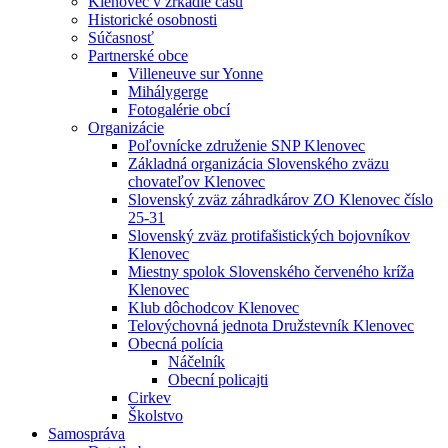
Klenovec v zrkadle času
Historické osobnosti
Súčasnosť
Partnerské obce
Villeneuve sur Yonne
Mihálygerge
Fotogalérie obcí
Organizácie
Poľovnícke združenie SNP Klenovec
Základná organizácia Slovenského zväzu
chovateľov Klenovec
Slovenský zväz záhradkárov ZO Klenovec číslo
25-31
Slovenský zväz protifašistických bojovníkov
Klenovec
Miestny spolok Slovenského červeného kríža
Klenovec
Klub dôchodcov Klenovec
Telovýchovná jednota Družstevník Klenovec
Obecná polícia
Náčelník
Obecní policajti
Cirkev
Školstvo
Samospráva