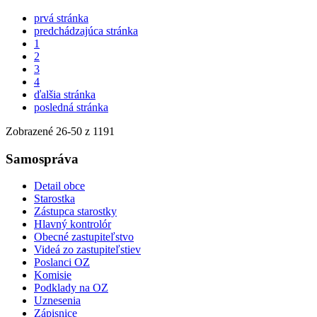
prvá stránka
predchádzajúca stránka
1
2
3
4
ďalšia stránka
posledná stránka
Zobrazené
26
-
50
z 1191
Samospráva
Detail obce
Starostka
Zástupca starostky
Hlavný kontrolór
Obecné zastupiteľstvo
Videá zo zastupiteľstiev
Poslanci OZ
Komisie
Podklady na OZ
Uznesenia
Zápisnice