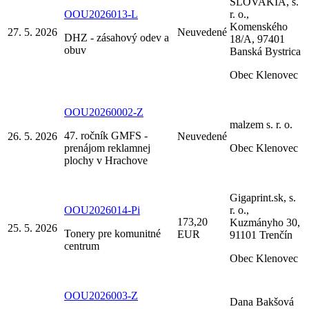
SLOVAKIA, s.
OOU2026013-L
r. o.,
Komenského
27. 5. 2026
Neuvedené
DHZ - zásahový odev a
18/A, 97401
obuv
Banská Bystrica
Obec Klenovec
OOU20260002-Z
malzem s. r. o.
47. ročník GMFS -
26. 5. 2026
Neuvedené
prenájom reklamnej
Obec Klenovec
plochy v Hrachove
Gigaprint.sk, s.
OOU2026014-Pi
r. o.,
173,20
Kuzmányho 30,
25. 5. 2026
Tonery pre komunitné
EUR
91101 Trenčín
centrum
Obec Klenovec
OOU2026003-Z
Dana Bakšová