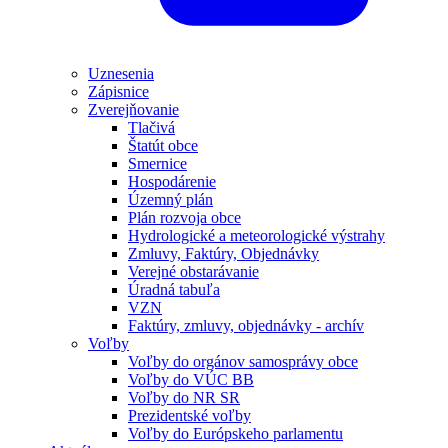
Uznesenia
Zápisnice
Zverejňovanie
Tlačivá
Štatút obce
Smernice
Hospodárenie
Územný plán
Plán rozvoja obce
Hydrologické a meteorologické výstrahy
Zmluvy, Faktúry, Objednávky
Verejné obstarávanie
Úradná tabuľa
VZN
Faktúry, zmluvy, objednávky - archív
Voľby
Voľby do orgánov samosprávy obce
Voľby do VÚC BB
Voľby do NR SR
Prezidentské voľby
Voľby do Európskeho parlamentu