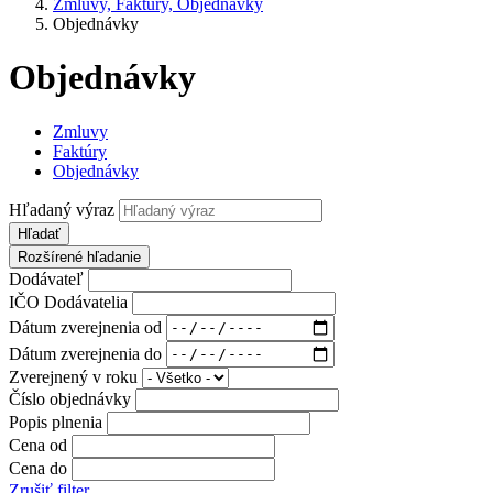
Zmluvy, Faktúry, Objednávky
Objednávky
Objednávky
Zmluvy
Faktúry
Objednávky
Hľadaný výraz
Hľadať
Rozšírené hľadanie
Dodávateľ
IČO Dodávatelia
Dátum zverejnenia od
Dátum zverejnenia do
Zverejnený v roku
Číslo objednávky
Popis plnenia
Cena od
Cena do
Zrušiť filter