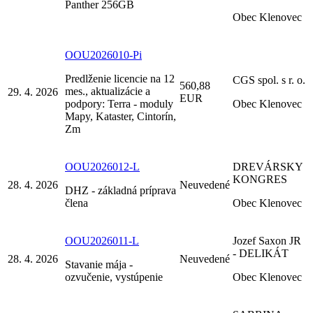
Panther 256GB
Obec Klenovec
OOU2026010-Pi
Predlženie licencie na 12
CGS spol. s r. o.
560,88
mes., aktualizácie a
29. 4. 2026
EUR
podpory: Terra - moduly
Obec Klenovec
Mapy, Kataster, Cintorín,
Zm
OOU2026012-L
DREVÁRSKY
KONGRES
28. 4. 2026
Neuvedené
DHZ - základná príprava
člena
Obec Klenovec
OOU2026011-L
Jozef Saxon JR
- DELIKÁT
28. 4. 2026
Neuvedené
Stavanie mája -
ozvučenie, vystúpenie
Obec Klenovec