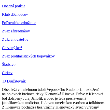
Obecná polícia
Klub dôchodcov
Poľovnícke združenie
Zväz záhradkárov
Z
väz chovateľov
Červený kríž
Zväz protifašistických bojovníkov
Školstvo
Cirkev
TJ Družstevník
Obec leží v malebnom údolí Veporského Rudohoria, rozložená
na obidvoch brehoch rieky Klenovská Rimava. Práve v Klenovci
bol dolapený Juraj Jánošík a obec je teda preslávenená
jánošíkovskou tradíciou, ľudovou umeleckou tvorbou a folklórom.
Z Klenovca pochádza tiež vzácny Klenovecký syrec vyrábaný