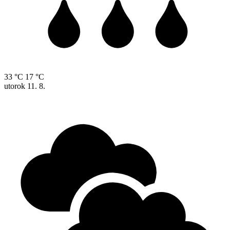
33 °C
17 °C
utorok
11. 8.