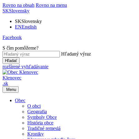
Rovno na obsah
Rovno na menu
SK
Slovensky
SK
Slovensky
EN
English
Facebook
S čím pomôžeme?
Hľadaný výraz
Hľadať
rozšírené vyhľadávanie
Klenovec
.sk
Menu
Obec
O obci
Geografia
Symboly Obce
História obce
Tradičné remeslá
Kroniky