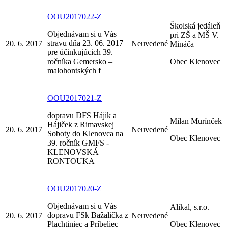
OOU2017022-Z
Školská jedáleň
Objednávam si u Vás
pri ZŠ a MŠ V.
stravu dňa 23. 06. 2017
20. 6. 2017
Neuvedené
Mináča
pre účinkujúcich 39.
ročníka Gemersko –
Obec Klenovec
malohontských f
OOU2017021-Z
dopravu DFS Hájik a
Milan Murínček
Hájiček z Rimavskej
20. 6. 2017
Neuvedené
Soboty do Klenovca na
Obec Klenovec
39. ročník GMFS -
KLENOVSKÁ
RONTOUKA
OOU2017020-Z
Objednávam si u Vás
Alikal, s.r.o.
dopravu FSk Bažalička z
20. 6. 2017
Neuvedené
Plachtiniec a Príbeliec
Obec Klenovec