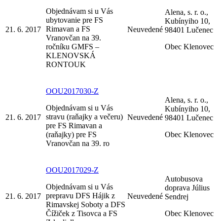
Objednávam si u Vás
Alena, s. r. o.,
ubytovanie pre FS
Kubínyiho 10,
Rimavan a FS
21. 6. 2017
Neuvedené
98401 Lučenec
Vranovčan na 39.
ročníku GMFS –
Obec Klenovec
KLENOVSKÁ
RONTOUK
OOU2017030-Z
Alena, s. r. o.,
Objednávam si u Vás
Kubínyiho 10,
stravu (raňajky a večeru)
21. 6. 2017
Neuvedené
98401 Lučenec
pre FS Rimavan a
(raňajky) pre FS
Obec Klenovec
Vranovčan na 39. ro
OOU2017029-Z
Autobusova
Objednávam si u Vás
doprava Július
prepravu DFS Hájik z
21. 6. 2017
Neuvedené
Sendrej
Rimavskej Soboty a DFS
Čížiček z Tisovca a FS
Obec Klenovec