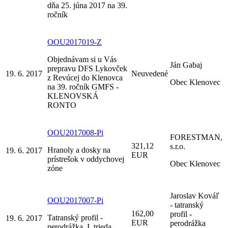
dňa 25. júna 2017 na 39.
ročník
OOU2017019-Z
Objednávam si u Vás
Ján Gabaj
prepravu DFS Lykovček
19. 6. 2017
Neuvedené
z Revúcej do Klenovca
Obec Klenovec
na 39. ročník GMFS -
KLENOVSKÁ
RONTO
OOU2017008-Pi
FORESTMAN,
321,12
s.r.o.
Hranoly a dosky na
19. 6. 2017
EUR
prístrešok v oddychovej
Obec Klenovec
zóne
Jaroslav Kováľ
OOU2017007-Pi
- tatranský
162,00
profil -
Tatranský profil -
19. 6. 2017
EUR
perodrážka
perodrážka, I. trieda,