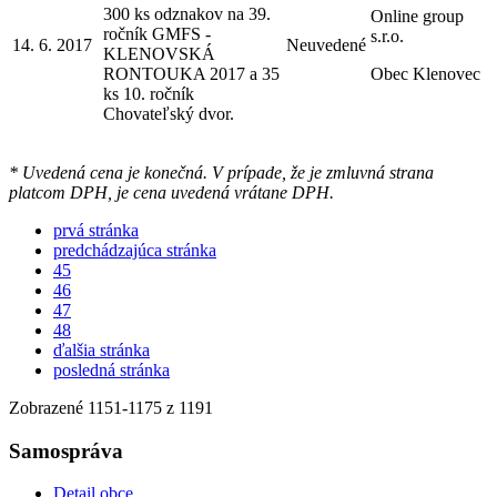
300 ks odznakov na 39.
Online group
ročník GMFS -
s.r.o.
14. 6. 2017
Neuvedené
KLENOVSKÁ
RONTOUKA 2017 a 35
Obec Klenovec
ks 10. ročník
Chovateľský dvor.
* Uvedená cena je konečná. V prípade, že je zmluvná strana
platcom DPH, je cena uvedená vrátane DPH.
prvá stránka
predchádzajúca stránka
45
46
47
48
ďalšia stránka
posledná stránka
Zobrazené
1151
-
1175
z 1191
Samospráva
Detail obce