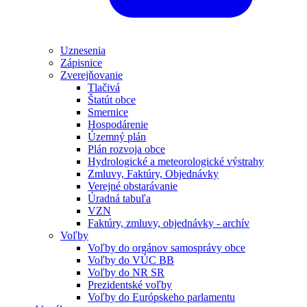
Uznesenia
Zápisnice
Zverejňovanie
Tlačivá
Štatút obce
Smernice
Hospodárenie
Územný plán
Plán rozvoja obce
Hydrologické a meteorologické výstrahy
Zmluvy, Faktúry, Objednávky
Verejné obstarávanie
Úradná tabuľa
VZN
Faktúry, zmluvy, objednávky - archív
Voľby
Voľby do orgánov samosprávy obce
Voľby do VÚC BB
Voľby do NR SR
Prezidentské voľby
Voľby do Európskeho parlamentu