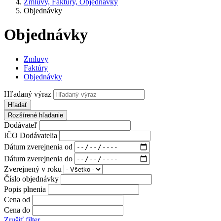
Zmluvy, Faktúry, Objednávky
Objednávky
Objednávky
Zmluvy
Faktúry
Objednávky
Hľadaný výraz
Hľadať
Rozšírené hľadanie
Dodávateľ
IČO Dodávatelia
Dátum zverejnenia od
Dátum zverejnenia do
Zverejnený v roku
Číslo objednávky
Popis plnenia
Cena od
Cena do
Zrušiť filter