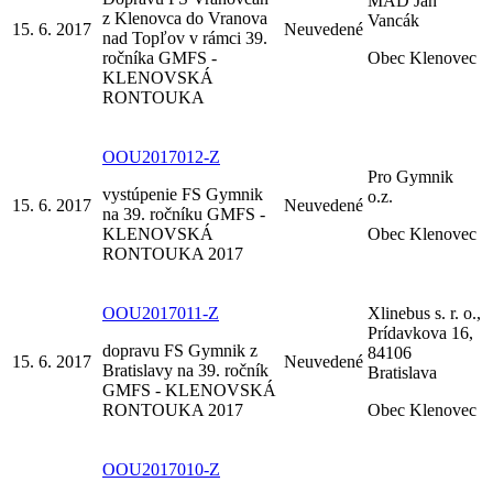
MAD Ján
z Klenovca do Vranova
Vancák
15. 6. 2017
Neuvedené
nad Topľov v rámci 39.
ročníka GMFS -
Obec Klenovec
KLENOVSKÁ
RONTOUKA
OOU2017012-Z
Pro Gymnik
vystúpenie FS Gymnik
o.z.
15. 6. 2017
Neuvedené
na 39. ročníku GMFS -
KLENOVSKÁ
Obec Klenovec
RONTOUKA 2017
OOU2017011-Z
Xlinebus s. r. o.,
Prídavkova 16,
dopravu FS Gymnik z
84106
15. 6. 2017
Neuvedené
Bratislavy na 39. ročník
Bratislava
GMFS - KLENOVSKÁ
RONTOUKA 2017
Obec Klenovec
OOU2017010-Z