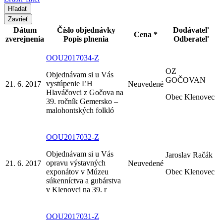
Zavrieť
Dátum
Číslo objednávky
Dodávateľ
Cena *
zverejnenia
Popis plnenia
Odberateľ
OOU2017034-Z
OZ
Objednávam si u Vás
GOČOVAN
vystúpenie ĽH
21. 6. 2017
Neuvedené
Hlaváčovci z Gočova na
Obec Klenovec
39. ročník Gemersko –
malohontských folkló
OOU2017032-Z
Objednávam si u Vás
Jaroslav Račák
opravu výstavných
21. 6. 2017
Neuvedené
exponátov v Múzeu
Obec Klenovec
súkenníctva a gubárstva
v Klenovci na 39. r
OOU2017031-Z