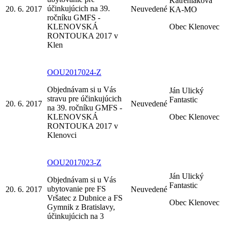
Katreniaková
účinkujúcich na 39.
20. 6. 2017
Neuvedené
KA-MO
ročníku GMFS -
KLENOVSKÁ
Obec Klenovec
RONTOUKA 2017 v
Klen
OOU2017024-Z
Objednávam si u Vás
Ján Ulický
stravu pre účinkujúcich
Fantastic
20. 6. 2017
Neuvedené
na 39. ročníku GMFS -
KLENOVSKÁ
Obec Klenovec
RONTOUKA 2017 v
Klenovci
OOU2017023-Z
Ján Ulický
Objednávam si u Vás
Fantastic
ubytovanie pre FS
20. 6. 2017
Neuvedené
Vršatec z Dubnice a FS
Obec Klenovec
Gymnik z Bratislavy,
účinkujúcich na 3