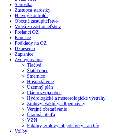
Starostka
Zástupca starostky
Hlavný kontrolór
Obecné zastupiteľstvo
Videá zo zastupiteľstiev
Poslanci OZ
Komisie
Podklady na OZ
Uznesenia
Zápisnice
Zverejňovanie
Tlačivá
Štatút obce
Smernice
Hospodárenie
Územný plán
Plán rozvoja obce
Hydrologické a meteorologické výstrahy
Zmluvy, Faktúry, Objednávky
Verejné obstarávanie
Úradná tabuľa
VZN
Faktúry, zmluvy, objednávky - archív
Voľby