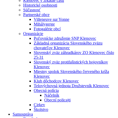
Klenovec v zrkadle času
Historické osobnosti
Súčasnosť
Partnerské obce
Villeneuve sur Yonne
Mihálygerge
Fotogalérie obcí
Organizácie
Poľovnícke združenie SNP Klenovec
Základná organizácia Slovenského zväzu
chovateľov Klenovec
Slovenský zväz záhradkárov ZO Klenovec číslo
25-31
Slovenský zväz protifašistických bojovníkov
Klenovec
Miestny spolok Slovenského červeného kríža
Klenovec
Klub dôchodcov Klenovec
Telovýchovná jednota Družstevník Klenovec
Obecná polícia
Náčelník
Obecní policajti
Cirkev
Školstvo
Samospráva