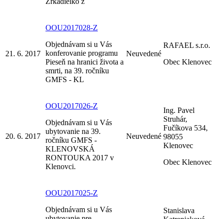
Zrkadielko z
OOU2017028-Z
Objednávam si u Vás
RAFAEL s.r.o.
konferovanie programu
21. 6. 2017
Neuvedené
Pieseň na hranici života a
Obec Klenovec
smrti, na 39. ročníku
GMFS - KL
OOU2017026-Z
Ing. Pavel
Struhár,
Objednávam si u Vás
Fučíkova 534,
ubytovanie na 39.
20. 6. 2017
Neuvedené
98055
ročníku GMFS -
Klenovec
KLENOVSKÁ
RONTOUKA 2017 v
Obec Klenovec
Klenovci.
OOU2017025-Z
Objednávam si u Vás
Stanislava
ubytovanie pre