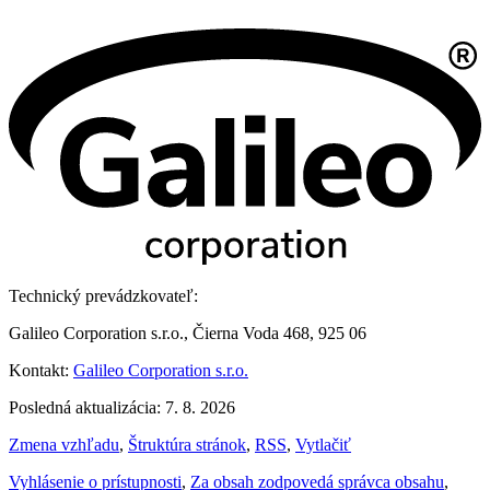
Technický prevádzkovateľ:
Galileo Corporation s.r.o., Čierna Voda 468, 925 06
Kontakt:
Galileo Corporation s.r.o.
Posledná aktualizácia: 7. 8. 2026
Zmena vzhľadu
,
Štruktúra stránok
,
RSS
,
Vytlačiť
Vyhlásenie o prístupnosti
,
Za obsah zodpovedá správca obsahu
,