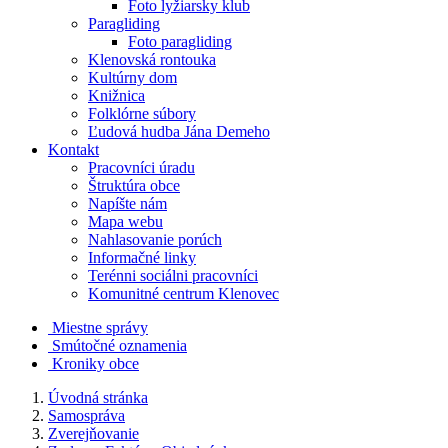
Foto lyžiarsky klub
Paragliding
Foto paragliding
Klenovská rontouka
Kultúrny dom
Knižnica
Folklórne súbory
Ľudová hudba Jána Demeho
Kontakt
Pracovníci úradu
Štruktúra obce
Napíšte nám
Mapa webu
Nahlasovanie porúch
Informačné linky
Terénni sociálni pracovníci
Komunitné centrum Klenovec
Miestne správy
Smútočné oznamenia
Kroniky obce
Úvodná stránka
Samospráva
Zverejňovanie