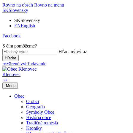
Rovno na obsah
Rovno na menu
SK
Slovensky
SK
Slovensky
EN
English
Facebook
S čím pomôžeme?
Hľadaný výraz
Hľadať
rozšírené vyhľadávanie
Klenovec
.sk
Menu
Obec
O obci
Geografia
Symboly Obce
História obce
Tradičné remeslá
Kroniky