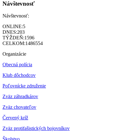
Návštevnosť
Návštevnosť:
ONLINE:
5
DNES:
203
TÝŽDEŇ:
1596
CELKOM:
1486554
Organizácie
Obecná polícia
Klub dôchodcov
Poľovnícke združenie
Zväz záhradkárov
Z
väz chovateľov
Červený kríž
Zväz protifašistických bojovníkov
Školstvo