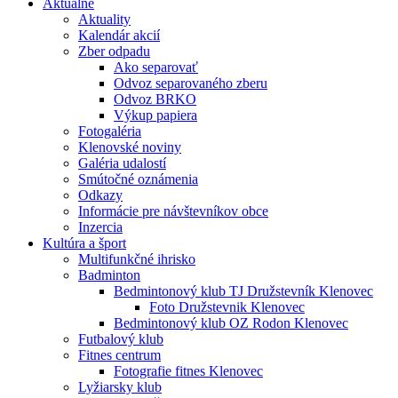
Aktuálne
Aktuality
Kalendár akcií
Zber odpadu
Ako separovať
Odvoz separovaného zberu
Odvoz BRKO
Výkup papiera
Fotogaléria
Klenovské noviny
Galéria udalostí
Smútočné oznámenia
Odkazy
Informácie pre návštevníkov obce
Inzercia
Kultúra a šport
Multifunkčné ihrisko
Badminton
Bedmintonový klub TJ Družstevník Klenovec
Foto Družstevnik Klenovec
Bedmintonový klub OZ Rodon Klenovec
Futbalový klub
Fitnes centrum
Fotografie fitnes Klenovec
Lyžiarsky klub