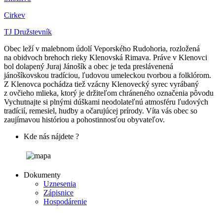
Cirkev
TJ Družstevník
Obec leží v malebnom údolí Veporského Rudohoria, rozložená
na obidvoch brehoch rieky Klenovská Rimava. Práve v Klenovci
bol dolapený Juraj Jánošík a obec je teda preslávenená
jánošíkovskou tradíciou, ľudovou umeleckou tvorbou a folklórom.
Z Klenovca pochádza tiež vzácny Klenovecký syrec vyrábaný
z ovčieho mlieka, ktorý je držiteľom chráneného označenia pôvodu
Vychutnajte si plnými dúškami neodolateľnú atmosféru ľudových
tradícií, remesiel, hudby a očarujúcej prírody. Víta vás obec so
zaujímavou históriou a pohostinnosťou obyvateľov.
Kde nás nájdete ?
Dokumenty
Uznesenia
Zápisnice
Hospodárenie