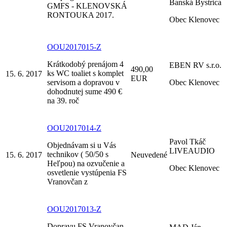
Banská Bystrica
GMFS - KLENOVSKÁ
RONTOUKA 2017.
Obec Klenovec
OOU2017015-Z
Krátkodobý prenájom 4
EBEN RV s.r.o.
490,00
ks WC toaliet s komplet
15. 6. 2017
EUR
servisom a dopravou v
Obec Klenovec
dohodnutej sume 490 €
na 39. roč
OOU2017014-Z
Pavol Tkáč
Objednávam si u Vás
LIVEAUDIO
technikov ( 50/50 s
15. 6. 2017
Neuvedené
Heľpou) na ozvučenie a
Obec Klenovec
osvetlenie vystúpenia FS
Vranovčan z
OOU2017013-Z
Dopravu FS Vranovčan