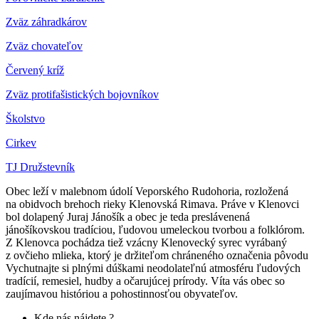
Zväz záhradkárov
Z
väz chovateľov
Červený kríž
Zväz protifašistických bojovníkov
Školstvo
Cirkev
TJ Družstevník
Obec leží v malebnom údolí Veporského Rudohoria, rozložená
na obidvoch brehoch rieky Klenovská Rimava. Práve v Klenovci
bol dolapený Juraj Jánošík a obec je teda preslávenená
jánošíkovskou tradíciou, ľudovou umeleckou tvorbou a folklórom.
Z Klenovca pochádza tiež vzácny Klenovecký syrec vyrábaný
z ovčieho mlieka, ktorý je držiteľom chráneného označenia pôvodu
Vychutnajte si plnými dúškami neodolateľnú atmosféru ľudových
tradícií, remesiel, hudby a očarujúcej prírody. Víta vás obec so
zaujímavou históriou a pohostinnosťou obyvateľov.
Kde nás nájdete ?