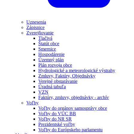
Uznesenia
Zápisnice
Zverejňovanie
Tlačivá
Štatút obce
Smernice
Hospodárenie
Územný plán
Plán rozvoja obce
Hydrologické a meteorologické výstrahy
Zmluvy, Faktúry, Objednávky
Verejné obstarávanie
Úradná tabuľa
VZN
Faktúry, zmluvy, objednávky - archív
Voľby
Voľby do orgánov samosprávy obce
Voľby do VÚC BB
Voľby do NR SR
Prezidentské voľby
Voľby do Európskeho parlamentu