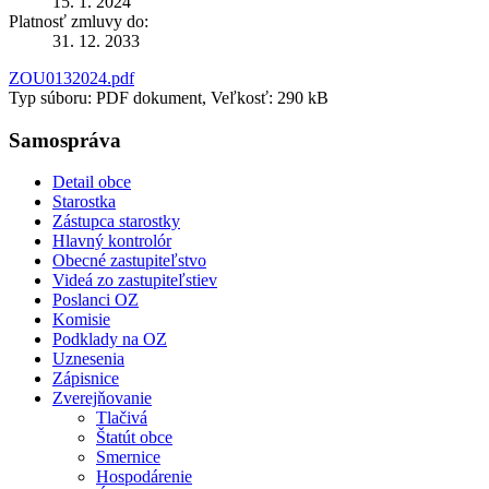
15. 1. 2024
Platnosť zmluvy do:
31. 12. 2033
ZOU0132024.pdf
Typ súboru: PDF dokument, Veľkosť: 290 kB
Samospráva
Detail obce
Starostka
Zástupca starostky
Hlavný kontrolór
Obecné zastupiteľstvo
Videá zo zastupiteľstiev
Poslanci OZ
Komisie
Podklady na OZ
Uznesenia
Zápisnice
Zverejňovanie
Tlačivá
Štatút obce
Smernice
Hospodárenie