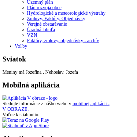
Územný plán
Plán rozvoja obce
Hydrologické a meteorologické výstrahy
Zmluvy, Faktúry, Objednávky
Verejné obstarávanie
Úradná tabuľa
VZN
Faktúry, zmluvy, objednávky - archív
Voľby
Sviatok
Meniny má
Jozefína
, Nehoslav, Jozefa
Mobilná aplikácia
Sledujte informácie z nášho webu v
mobilnej aplikácii -
V OBRAZE.
Voľne k stiahnutiu: