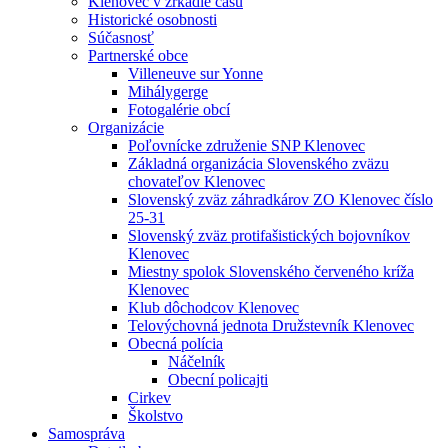
Klenovec v zrkadle času
Historické osobnosti
Súčasnosť
Partnerské obce
Villeneuve sur Yonne
Mihálygerge
Fotogalérie obcí
Organizácie
Poľovnícke združenie SNP Klenovec
Základná organizácia Slovenského zväzu
chovateľov Klenovec
Slovenský zväz záhradkárov ZO Klenovec číslo
25-31
Slovenský zväz protifašistických bojovníkov
Klenovec
Miestny spolok Slovenského červeného kríža
Klenovec
Klub dôchodcov Klenovec
Telovýchovná jednota Družstevník Klenovec
Obecná polícia
Náčelník
Obecní policajti
Cirkev
Školstvo
Samospráva