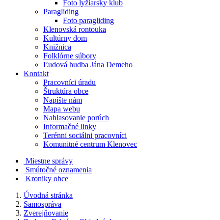
Foto lyžiarsky klub
Paragliding
Foto paragliding
Klenovská rontouka
Kultúrny dom
Knižnica
Folklórne súbory
Ľudová hudba Jána Demeho
Kontakt
Pracovníci úradu
Štruktúra obce
Napíšte nám
Mapa webu
Nahlasovanie porúch
Informačné linky
Terénni sociálni pracovníci
Komunitné centrum Klenovec
Miestne správy
Smútočné oznamenia
Kroniky obce
Úvodná stránka
Samospráva
Zverejňovanie