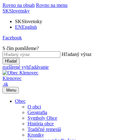
Rovno na obsah
Rovno na menu
SK
Slovensky
SK
Slovensky
EN
English
Facebook
S čím pomôžeme?
Hľadaný výraz
Hľadať
rozšírené vyhľadávanie
Klenovec
.sk
Menu
Obec
O obci
Geografia
Symboly Obce
História obce
Tradičné remeslá
Kroniky