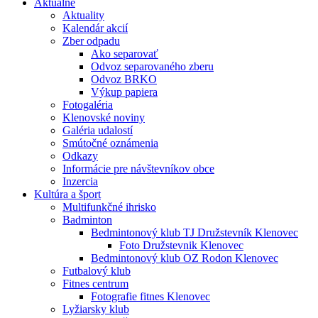
Aktuálne
Aktuality
Kalendár akcií
Zber odpadu
Ako separovať
Odvoz separovaného zberu
Odvoz BRKO
Výkup papiera
Fotogaléria
Klenovské noviny
Galéria udalostí
Smútočné oznámenia
Odkazy
Informácie pre návštevníkov obce
Inzercia
Kultúra a šport
Multifunkčné ihrisko
Badminton
Bedmintonový klub TJ Družstevník Klenovec
Foto Družstevnik Klenovec
Bedmintonový klub OZ Rodon Klenovec
Futbalový klub
Fitnes centrum
Fotografie fitnes Klenovec
Lyžiarsky klub