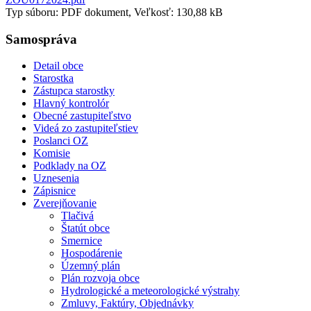
Typ súboru: PDF dokument, Veľkosť: 130,88 kB
Samospráva
Detail obce
Starostka
Zástupca starostky
Hlavný kontrolór
Obecné zastupiteľstvo
Videá zo zastupiteľstiev
Poslanci OZ
Komisie
Podklady na OZ
Uznesenia
Zápisnice
Zverejňovanie
Tlačivá
Štatút obce
Smernice
Hospodárenie
Územný plán
Plán rozvoja obce
Hydrologické a meteorologické výstrahy
Zmluvy, Faktúry, Objednávky