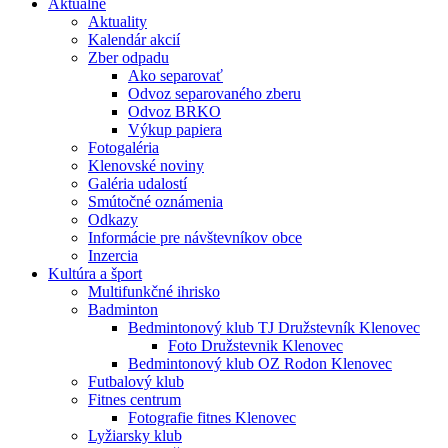
Aktuálne
Aktuality
Kalendár akcií
Zber odpadu
Ako separovať
Odvoz separovaného zberu
Odvoz BRKO
Výkup papiera
Fotogaléria
Klenovské noviny
Galéria udalostí
Smútočné oznámenia
Odkazy
Informácie pre návštevníkov obce
Inzercia
Kultúra a šport
Multifunkčné ihrisko
Badminton
Bedmintonový klub TJ Družstevník Klenovec
Foto Družstevnik Klenovec
Bedmintonový klub OZ Rodon Klenovec
Futbalový klub
Fitnes centrum
Fotografie fitnes Klenovec
Lyžiarsky klub