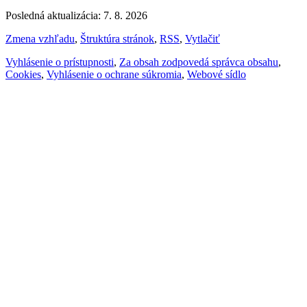
Posledná aktualizácia: 7. 8. 2026
Zmena vzhľadu
,
Štruktúra stránok
,
RSS
,
Vytlačiť
Vyhlásenie o prístupnosti
,
Za obsah zodpovedá správca obsahu
,
Cookies
,
Vyhlásenie o ochrane súkromia
,
Webové sídlo