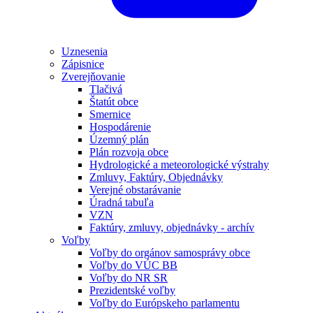
Uznesenia
Zápisnice
Zverejňovanie
Tlačivá
Štatút obce
Smernice
Hospodárenie
Územný plán
Plán rozvoja obce
Hydrologické a meteorologické výstrahy
Zmluvy, Faktúry, Objednávky
Verejné obstarávanie
Úradná tabuľa
VZN
Faktúry, zmluvy, objednávky - archív
Voľby
Voľby do orgánov samosprávy obce
Voľby do VÚC BB
Voľby do NR SR
Prezidentské voľby
Voľby do Európskeho parlamentu