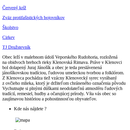
Červený kríž
Zväz protifašistických bojovníkov
Školstvo
Cirkev
TJ Družstevník
Obec leží v malebnom údolí Veporského Rudohoria, rozložená
na obidvoch brehoch rieky Klenovská Rimava. Práve v Klenovci
bol dolapený Juraj Jánošík a obec je teda preslávenená
jánošíkovskou tradíciou, ľudovou umeleckou tvorbou a folklórom.
Z Klenovca pochádza tiež vzácny Klenovecký syrec vyrábaný
z ovčieho mlieka, ktorý je držiteľom chráneného označenia pôvodu
Vychutnajte si plnými dúškami neodolateľnú atmosféru ľudových
tradícií, remesiel, hudby a očarujúcej prírody. Víta vás obec so
zaujímavou históriou a pohostinnosťou obyvateľov.
Kde nás nájdete ?