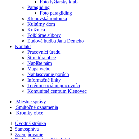
Foto lyžiarsky klub
Paragliding
Foto paragliding
Klenovská rontouka
Kultúrny dom
Knižnica
Folklórne súbory
Ľudová hudba Jána Demeho
Kontakt
Pracovníci úradu
Štruktúra obce
Napíšte nám
Mapa webu
Nahlasovanie porúch
Informačné linky
Terénni sociálni pracovníci
Komunitné centrum Klenovec
Miestne správy
Smútočné oznamenia
Kroniky obce
Úvodná stránka
Samospráva
Zverejňovanie