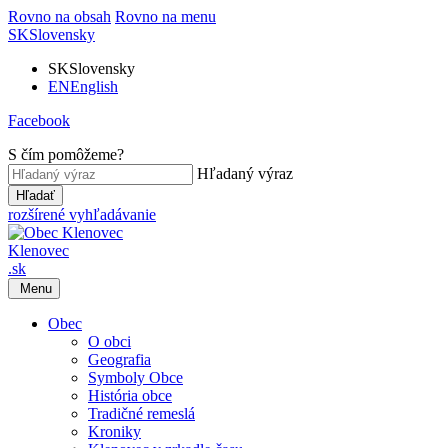
Rovno na obsah
Rovno na menu
SK
Slovensky
SK
Slovensky
EN
English
Facebook
S čím pomôžeme?
Hľadaný výraz
Hľadať
rozšírené vyhľadávanie
Klenovec
.sk
Menu
Obec
O obci
Geografia
Symboly Obce
História obce
Tradičné remeslá
Kroniky