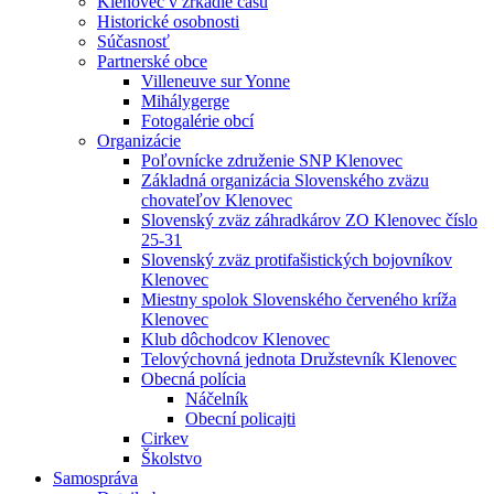
Klenovec v zrkadle času
Historické osobnosti
Súčasnosť
Partnerské obce
Villeneuve sur Yonne
Mihálygerge
Fotogalérie obcí
Organizácie
Poľovnícke združenie SNP Klenovec
Základná organizácia Slovenského zväzu
chovateľov Klenovec
Slovenský zväz záhradkárov ZO Klenovec číslo
25-31
Slovenský zväz protifašistických bojovníkov
Klenovec
Miestny spolok Slovenského červeného kríža
Klenovec
Klub dôchodcov Klenovec
Telovýchovná jednota Družstevník Klenovec
Obecná polícia
Náčelník
Obecní policajti
Cirkev
Školstvo
Samospráva