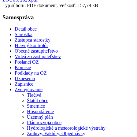
Typ súboru: PDF dokument, Veľkosť: 157,79 kB
Samospráva
Detail obce
Starostka
Zástupca starostky
Hlavný kontrolór
Obecné zastupiteľstvo
Videá zo zastupiteľstiev
Poslanci OZ
Komisie
Podklady na OZ
Uznesenia
Zápisnice
Zverejňovanie
Tlačivá
Štatút obce
Smernice
Hospodárenie
Územný plán
Plán rozvoja obce
Hydrologické a meteorologické výstrahy
Zmluvy, Faktúry, Objednávky