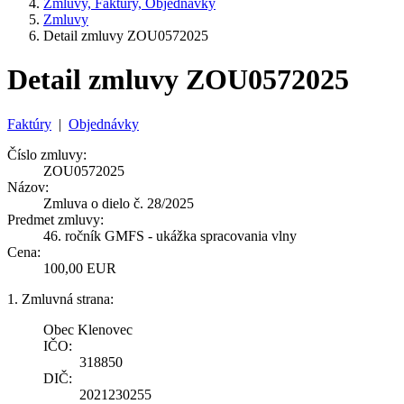
Zmluvy, Faktúry, Objednávky
Zmluvy
Detail zmluvy ZOU0572025
Detail zmluvy ZOU0572025
Faktúry
|
Objednávky
Číslo zmluvy:
ZOU0572025
Názov:
Zmluva o dielo č. 28/2025
Predmet zmluvy:
46. ročník GMFS - ukážka spracovania vlny
Cena:
100,00 EUR
1. Zmluvná strana:
Obec Klenovec
IČO:
318850
DIČ:
2021230255