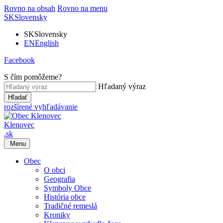
Rovno na obsah
Rovno na menu
SK
Slovensky
SK
Slovensky
EN
English
Facebook
S čím pomôžeme?
Hľadaný výraz
Hľadať
rozšírené vyhľadávanie
Klenovec
.sk
Menu
Obec
O obci
Geografia
Symboly Obce
História obce
Tradičné remeslá
Kroniky