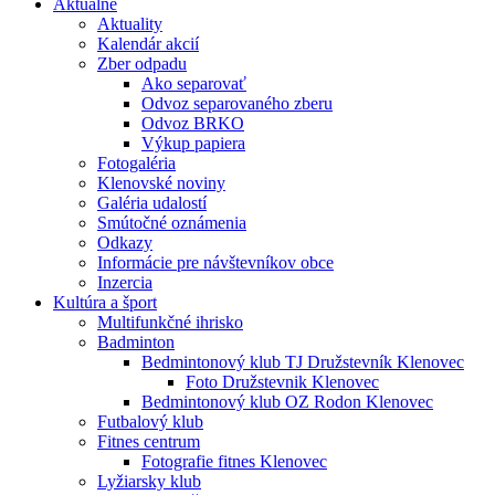
Aktuálne
Aktuality
Kalendár akcií
Zber odpadu
Ako separovať
Odvoz separovaného zberu
Odvoz BRKO
Výkup papiera
Fotogaléria
Klenovské noviny
Galéria udalostí
Smútočné oznámenia
Odkazy
Informácie pre návštevníkov obce
Inzercia
Kultúra a šport
Multifunkčné ihrisko
Badminton
Bedmintonový klub TJ Družstevník Klenovec
Foto Družstevnik Klenovec
Bedmintonový klub OZ Rodon Klenovec
Futbalový klub
Fitnes centrum
Fotografie fitnes Klenovec
Lyžiarsky klub