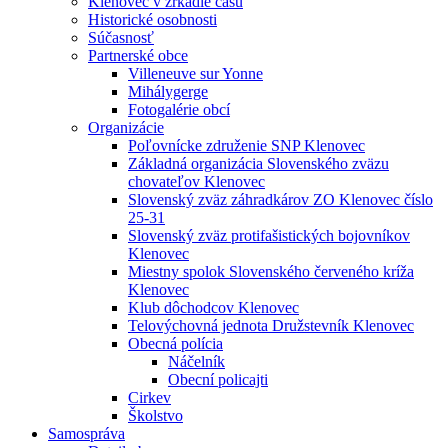
Klenovec v zrkadle času
Historické osobnosti
Súčasnosť
Partnerské obce
Villeneuve sur Yonne
Mihálygerge
Fotogalérie obcí
Organizácie
Poľovnícke združenie SNP Klenovec
Základná organizácia Slovenského zväzu
chovateľov Klenovec
Slovenský zväz záhradkárov ZO Klenovec číslo
25-31
Slovenský zväz protifašistických bojovníkov
Klenovec
Miestny spolok Slovenského červeného kríža
Klenovec
Klub dôchodcov Klenovec
Telovýchovná jednota Družstevník Klenovec
Obecná polícia
Náčelník
Obecní policajti
Cirkev
Školstvo
Samospráva