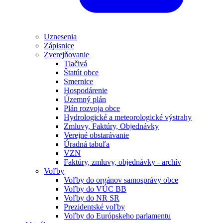
Uznesenia
Zápisnice
Zverejňovanie
Tlačivá
Štatút obce
Smernice
Hospodárenie
Územný plán
Plán rozvoja obce
Hydrologické a meteorologické výstrahy
Zmluvy, Faktúry, Objednávky
Verejné obstarávanie
Úradná tabuľa
VZN
Faktúry, zmluvy, objednávky - archív
Voľby
Voľby do orgánov samosprávy obce
Voľby do VÚC BB
Voľby do NR SR
Prezidentské voľby
Voľby do Európskeho parlamentu