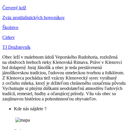
Červený kríž
Zväz protifašistických bojovníkov
Školstvo
Cirkev
TJ Družstevník
Obec leží v malebnom údolí Veporského Rudohoria, rozložená
na obidvoch brehoch rieky Klenovská Rimava. Práve v Klenovci
bol dolapený Juraj Jánošík a obec je teda preslávenená
jánošíkovskou tradíciou, ľudovou umeleckou tvorbou a folklórom.
Z Klenovca pochádza tiež vzácny Klenovecký syrec vyrábaný
z ovčieho mlieka, ktorý je držiteľom chráneného označenia pôvodu
Vychutnajte si plnými dúškami neodolateľnú atmosféru ľudových
tradícií, remesiel, hudby a očarujúcej prírody. Víta vás obec so
zaujímavou históriou a pohostinnosťou obyvateľov.
Kde nás nájdete ?