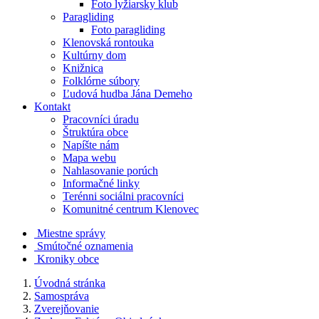
Foto lyžiarsky klub
Paragliding
Foto paragliding
Klenovská rontouka
Kultúrny dom
Knižnica
Folklórne súbory
Ľudová hudba Jána Demeho
Kontakt
Pracovníci úradu
Štruktúra obce
Napíšte nám
Mapa webu
Nahlasovanie porúch
Informačné linky
Terénni sociálni pracovníci
Komunitné centrum Klenovec
Miestne správy
Smútočné oznamenia
Kroniky obce
Úvodná stránka
Samospráva
Zverejňovanie