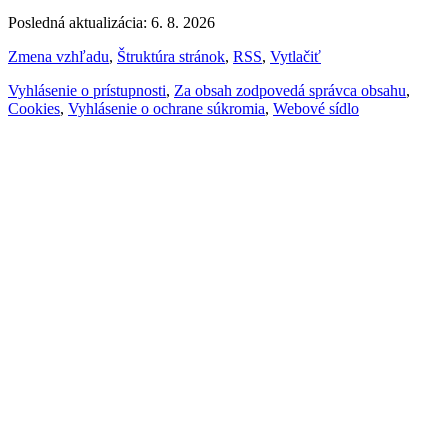
Posledná aktualizácia: 6. 8. 2026
Zmena vzhľadu
,
Štruktúra stránok
,
RSS
,
Vytlačiť
Vyhlásenie o prístupnosti
,
Za obsah zodpovedá správca obsahu
,
Cookies
,
Vyhlásenie o ochrane súkromia
,
Webové sídlo