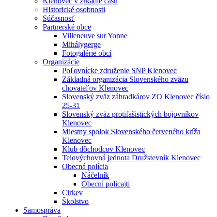
Klenovec v zrkadle času
Historické osobnosti
Súčasnosť
Partnerské obce
Villeneuve sur Yonne
Mihálygerge
Fotogalérie obcí
Organizácie
Poľovnícke združenie SNP Klenovec
Základná organizácia Slovenského zväzu
chovateľov Klenovec
Slovenský zväz záhradkárov ZO Klenovec číslo
25-31
Slovenský zväz protifašistických bojovníkov
Klenovec
Miestny spolok Slovenského červeného kríža
Klenovec
Klub dôchodcov Klenovec
Telovýchovná jednota Družstevník Klenovec
Obecná polícia
Náčelník
Obecní policajti
Cirkev
Školstvo
Samospráva