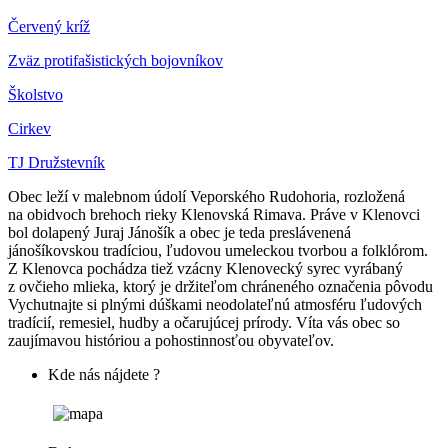
Červený kríž
Zväz protifašistických bojovníkov
Školstvo
Cirkev
TJ Družstevník
Obec leží v malebnom údolí Veporského Rudohoria, rozložená
na obidvoch brehoch rieky Klenovská Rimava. Práve v Klenovci
bol dolapený Juraj Jánošík a obec je teda preslávenená
jánošíkovskou tradíciou, ľudovou umeleckou tvorbou a folklórom.
Z Klenovca pochádza tiež vzácny Klenovecký syrec vyrábaný
z ovčieho mlieka, ktorý je držiteľom chráneného označenia pôvodu
Vychutnajte si plnými dúškami neodolateľnú atmosféru ľudových
tradícií, remesiel, hudby a očarujúcej prírody. Víta vás obec so
zaujímavou históriou a pohostinnosťou obyvateľov.
Kde nás nájdete ?