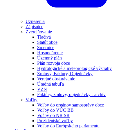
Uznesenia
Zápisnice
Zverejňovanie
Tlačivá
Štatút obce
Smernice
Hospodárenie
Územný plán
Plán rozvoja obce
Hydrologické a meteorologické výstrahy
Zmluvy, Faktúry, Objednávky
Verejné obstarávanie
Úradná tabuľa
VZN
Faktúry, zmluvy, objednávky - archív
Voľby
Voľby do orgánov samosprávy obce
Voľby do VÚC BB
Voľby do NR SR
Prezidentské voľby
Voľby do Európskeho parlamentu