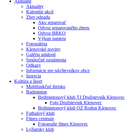
Aktuálne
Aktuality
Kalendár akcií
Zber odpadu
Ako separovať
Odvoz separovaného zberu
Odvoz BRKO
Výkup papiera
Fotogaléria
Klenovské noviny
Galéria udalostí
Smútočné oznámenia
Odkazy
Informácie pre návštevníkov obce
Inzercia
Kultúra a šport
Multifunkčné ihrisko
Badminton
Bedmintonový klub TJ Družstevník Klenovec
Foto Družstevnik Klenovec
Bedmintonový klub OZ Rodon Klenovec
Futbalový klub
Fitnes centrum
Fotografie fitnes Klenovec
Lyžiarsky klub