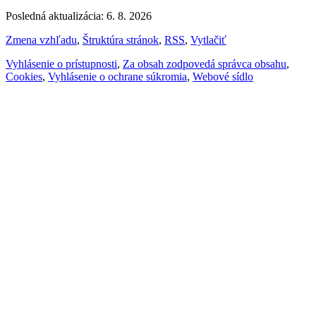
Posledná aktualizácia: 6. 8. 2026
Zmena vzhľadu
,
Štruktúra stránok
,
RSS
,
Vytlačiť
Vyhlásenie o prístupnosti
,
Za obsah zodpovedá správca obsahu
,
Cookies
,
Vyhlásenie o ochrane súkromia
,
Webové sídlo