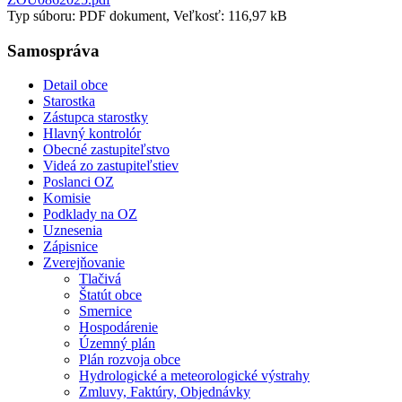
Typ súboru: PDF dokument, Veľkosť: 116,97 kB
Samospráva
Detail obce
Starostka
Zástupca starostky
Hlavný kontrolór
Obecné zastupiteľstvo
Videá zo zastupiteľstiev
Poslanci OZ
Komisie
Podklady na OZ
Uznesenia
Zápisnice
Zverejňovanie
Tlačivá
Štatút obce
Smernice
Hospodárenie
Územný plán
Plán rozvoja obce
Hydrologické a meteorologické výstrahy
Zmluvy, Faktúry, Objednávky