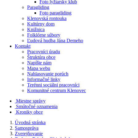
Foto lyžiarsky klub
Paragliding
Foto paragliding
Klenovská rontouka
Kultúrny dom
Knižnica
Folklórne súbory
Ľudová hudba Jána Demeho
Kontakt
Pracovníci úradu
Štruktúra obce
Napíšte nám
Mapa webu
Nahlasovanie porúch
Informačné linky
Terénni sociálni pracovníci
Komunitné centrum Klenovec
Miestne správy
Smútočné oznamenia
Kroniky obce
Úvodná stránka
Samospráva
Zverejňovanie