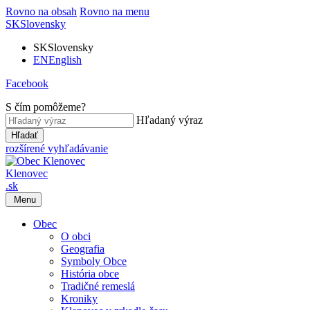
Rovno na obsah
Rovno na menu
SK
Slovensky
SK
Slovensky
EN
English
Facebook
S čím pomôžeme?
Hľadaný výraz
Hľadať
rozšírené vyhľadávanie
Klenovec
.sk
Menu
Obec
O obci
Geografia
Symboly Obce
História obce
Tradičné remeslá
Kroniky