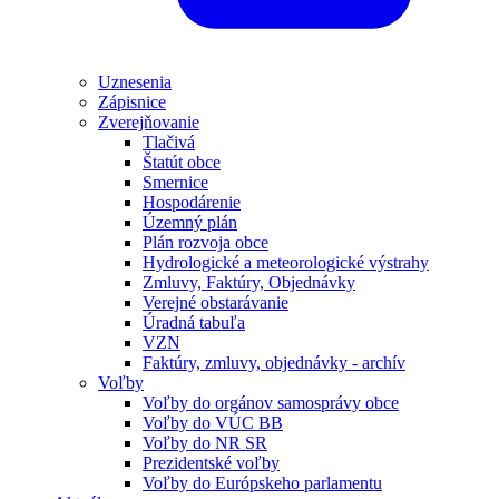
Uznesenia
Zápisnice
Zverejňovanie
Tlačivá
Štatút obce
Smernice
Hospodárenie
Územný plán
Plán rozvoja obce
Hydrologické a meteorologické výstrahy
Zmluvy, Faktúry, Objednávky
Verejné obstarávanie
Úradná tabuľa
VZN
Faktúry, zmluvy, objednávky - archív
Voľby
Voľby do orgánov samosprávy obce
Voľby do VÚC BB
Voľby do NR SR
Prezidentské voľby
Voľby do Európskeho parlamentu