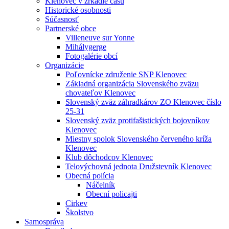
Klenovec v zrkadle času
Historické osobnosti
Súčasnosť
Partnerské obce
Villeneuve sur Yonne
Mihálygerge
Fotogalérie obcí
Organizácie
Poľovnícke združenie SNP Klenovec
Základná organizácia Slovenského zväzu
chovateľov Klenovec
Slovenský zväz záhradkárov ZO Klenovec číslo
25-31
Slovenský zväz protifašistických bojovníkov
Klenovec
Miestny spolok Slovenského červeného kríža
Klenovec
Klub dôchodcov Klenovec
Telovýchovná jednota Družstevník Klenovec
Obecná polícia
Náčelník
Obecní policajti
Cirkev
Školstvo
Samospráva