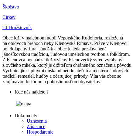
Školstvo
Cirkev
TJ Družstevník
Obec leží v malebnom údolí Veporského Rudohoria, rozložená
na obidvoch brehoch rieky Klenovská Rimava. Práve v Klenovci
bol dolapený Juraj Jánošík a obec je teda preslávenená
jánošíkovskou tradíciou, ľudovou umeleckou tvorbou a folklórom.
Z Klenovca pochádza tiež vzácny Klenovecký syrec vyrábaný
z ovčieho mlieka, ktorý je držiteľom chráneného označenia pôvodu
Vychutnajte si plnými dúškami neodolateľnú atmosféru ľudových
tradícií, remesiel, hudby a očarujúcej prírody. Víta vás obec so
zaujímavou históriou a pohostinnosťou obyvateľov.
Kde nás nájdete ?
Dokumenty
Uznesenia
Zápisnice
Hospodárenie