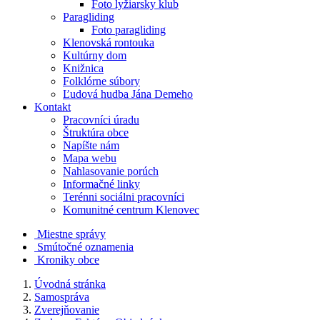
Foto lyžiarsky klub
Paragliding
Foto paragliding
Klenovská rontouka
Kultúrny dom
Knižnica
Folklórne súbory
Ľudová hudba Jána Demeho
Kontakt
Pracovníci úradu
Štruktúra obce
Napíšte nám
Mapa webu
Nahlasovanie porúch
Informačné linky
Terénni sociálni pracovníci
Komunitné centrum Klenovec
Miestne správy
Smútočné oznamenia
Kroniky obce
Úvodná stránka
Samospráva
Zverejňovanie