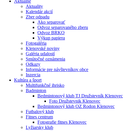
Aktuálne
Aktuality
Kalendár akcií
Zber odpadu
Ako separovať
Odvoz separovaného zberu
Odvoz BRKO
Výkup papiera
Fotogaléria
Klenovské noviny
Galéria udalostí
Smútočné oznámenia
Odkazy
Informácie pre návštevníkov obce
Inzercia
Kultúra a šport
Multifunkčné ihrisko
Badminton
Bedmintonový klub TJ Družstevník Klenovec
Foto Družstevnik Klenovec
Bedmintonový klub OZ Rodon Klenovec
Futbalový klub
Fitnes centrum
Fotografie fitnes Klenovec
Lyžiarsky klub