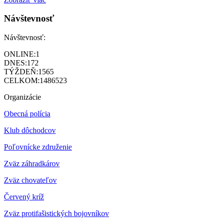
Návštevnosť
Návštevnosť:
ONLINE:
1
DNES:
172
TÝŽDEŇ:
1565
CELKOM:
1486523
Organizácie
Obecná polícia
Klub dôchodcov
Poľovnícke združenie
Zväz záhradkárov
Z
väz chovateľov
Červený kríž
Zväz protifašistických bojovníkov