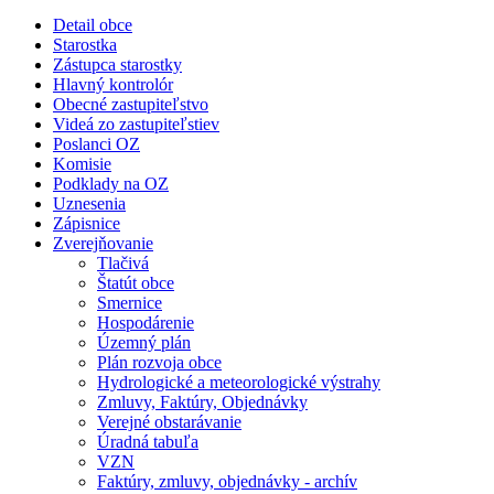
Detail obce
Starostka
Zástupca starostky
Hlavný kontrolór
Obecné zastupiteľstvo
Videá zo zastupiteľstiev
Poslanci OZ
Komisie
Podklady na OZ
Uznesenia
Zápisnice
Zverejňovanie
Tlačivá
Štatút obce
Smernice
Hospodárenie
Územný plán
Plán rozvoja obce
Hydrologické a meteorologické výstrahy
Zmluvy, Faktúry, Objednávky
Verejné obstarávanie
Úradná tabuľa
VZN
Faktúry, zmluvy, objednávky - archív