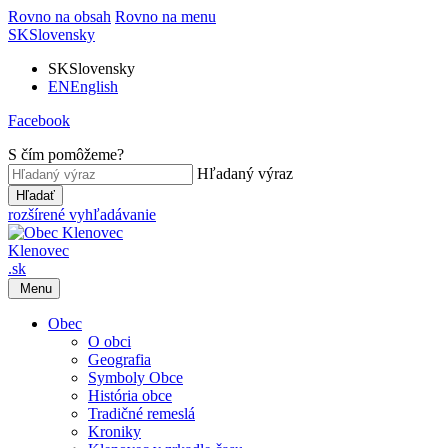
Rovno na obsah
Rovno na menu
SK
Slovensky
SK
Slovensky
EN
English
Facebook
S čím pomôžeme?
Hľadaný výraz
Hľadať
rozšírené vyhľadávanie
Klenovec
.sk
Menu
Obec
O obci
Geografia
Symboly Obce
História obce
Tradičné remeslá
Kroniky