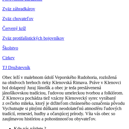
Zväz záhradkárov
Z
väz chovateľov
Červený kríž
Zväz protifašistických bojovníkov
Školstvo
Cirkev
TJ Družstevník
Obec leží v malebnom údolí Veporského Rudohoria, rozložená
na obidvoch brehoch rieky Klenovská Rimava. Práve v Klenovci
bol dolapený Juraj Jánošík a obec je teda preslávenená
jánošíkovskou tradíciou, ľudovou umeleckou tvorbou a folklórom.
Z Klenovca pochádza tiež vzácny Klenovecký syrec vyrábaný
z ovčieho mlieka, ktorý je držiteľom chráneného označenia pôvodu
Vychutnajte si plnými dúškami neodolateľnú atmosféru ľudových
tradícií, remesiel, hudby a očarujúcej prírody. Víta vás obec so
zaujímavou históriou a pohostinnosťou obyvateľov.
Kde nás nájdete ?