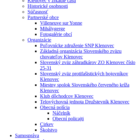
Klenovec v zrkadle času
Historické osobnosti
Súčasnosť
Partnerské obce
Villeneuve sur Yonne
Mihálygerge
Fotogalérie obcí
Organizácie
Poľovnícke združenie SNP Klenovec
Základná organizácia Slovenského zväzu
chovateľov Klenovec
Slovenský zväz záhradkárov ZO Klenovec číslo
25-31
Slovenský zväz protifašistických bojovníkov
Klenovec
Miestny spolok Slovenského červeného kríža
Klenovec
Klub dôchodcov Klenovec
Telovýchovná jednota Družstevník Klenovec
Obecná polícia
Náčelník
Obecní policajti
Cirkev
Školstvo
Samospráva