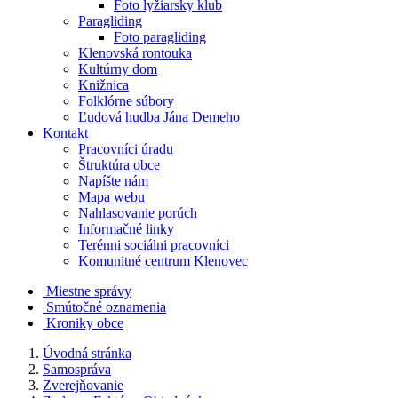
Foto lyžiarsky klub
Paragliding
Foto paragliding
Klenovská rontouka
Kultúrny dom
Knižnica
Folklórne súbory
Ľudová hudba Jána Demeho
Kontakt
Pracovníci úradu
Štruktúra obce
Napíšte nám
Mapa webu
Nahlasovanie porúch
Informačné linky
Terénni sociálni pracovníci
Komunitné centrum Klenovec
Miestne správy
Smútočné oznamenia
Kroniky obce
Úvodná stránka
Samospráva
Zverejňovanie