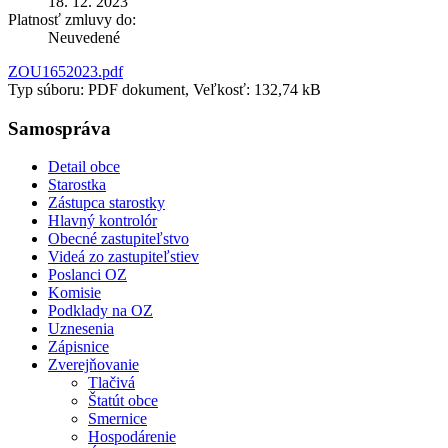
18. 12. 2023
Platnosť zmluvy do:
Neuvedené
ZOU1652023.pdf
Typ súboru: PDF dokument, Veľkosť: 132,74 kB
Samospráva
Detail obce
Starostka
Zástupca starostky
Hlavný kontrolór
Obecné zastupiteľstvo
Videá zo zastupiteľstiev
Poslanci OZ
Komisie
Podklady na OZ
Uznesenia
Zápisnice
Zverejňovanie
Tlačivá
Štatút obce
Smernice
Hospodárenie