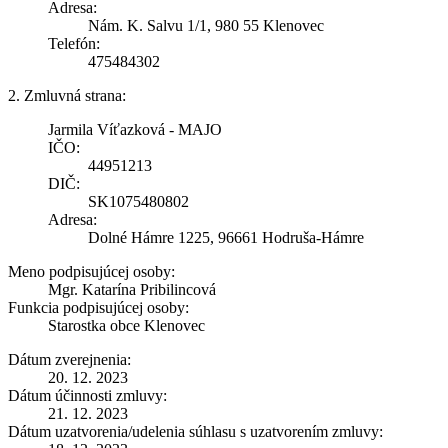
Adresa:
Nám. K. Salvu 1/1, 980 55 Klenovec
Telefón:
475484302
2. Zmluvná strana:
Jarmila Víťazková - MAJO
IČO:
44951213
DIČ:
SK1075480802
Adresa:
Dolné Hámre 1225, 96661 Hodruša-Hámre
Meno podpisujúcej osoby:
Mgr. Katarína Pribilincová
Funkcia podpisujúcej osoby:
Starostka obce Klenovec
Dátum zverejnenia:
20. 12. 2023
Dátum účinnosti zmluvy:
21. 12. 2023
Dátum uzatvorenia/udelenia súhlasu s uzatvorením zmluvy: