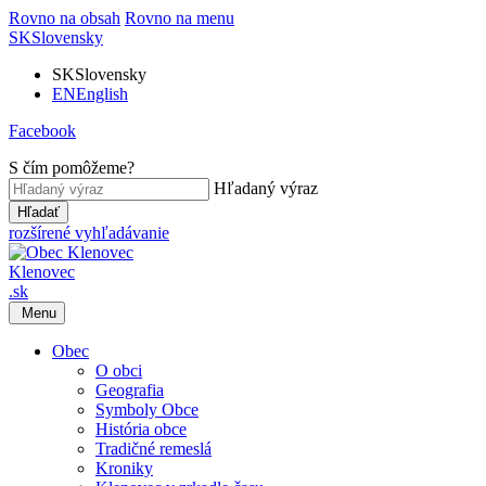
Rovno na obsah
Rovno na menu
SK
Slovensky
SK
Slovensky
EN
English
Facebook
S čím pomôžeme?
Hľadaný výraz
Hľadať
rozšírené vyhľadávanie
Klenovec
.sk
Menu
Obec
O obci
Geografia
Symboly Obce
História obce
Tradičné remeslá
Kroniky