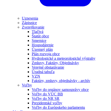
Uznesenia
Zápisnice
Zverejňovanie
Tlačivá
Štatút obce
Smernice
Hospodárenie
Územný plán
Plán rozvoja obce
Hydrologické a meteorologické výstrahy
Zmluvy, Faktúry, Objednávky
Verejné obstarávanie
Úradná tabuľa
VZN
Faktúry, zmluvy, objednávky - archív
Voľby
Voľby do orgánov samosprávy obce
Voľby do VÚC BB
Voľby do NR SR
Prezidentské voľby
Voľby do Európskeho parlamentu