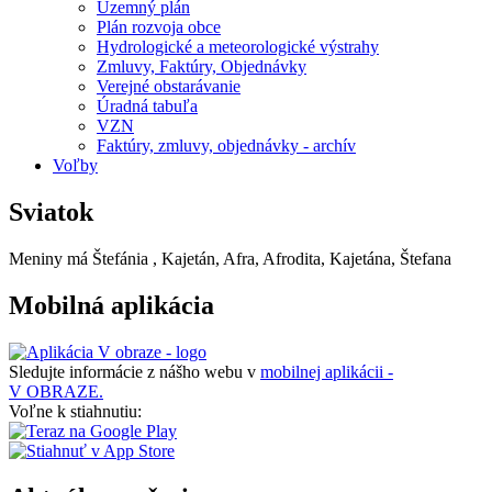
Územný plán
Plán rozvoja obce
Hydrologické a meteorologické výstrahy
Zmluvy, Faktúry, Objednávky
Verejné obstarávanie
Úradná tabuľa
VZN
Faktúry, zmluvy, objednávky - archív
Voľby
Sviatok
Meniny má
Štefánia
, Kajetán, Afra, Afrodita, Kajetána, Štefana
Mobilná aplikácia
Sledujte informácie z nášho webu v
mobilnej aplikácii -
V OBRAZE.
Voľne k stiahnutiu: