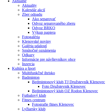
Aktuálne
Aktuality
Kalendár akcií
Zber odpadu
Ako separovať
Odvoz separovaného zberu
Odvoz BRKO
Výkup papiera
Fotogaléria
Klenovské noviny
Galéria udalostí
Smútočné oznámenia
Odkazy
Informácie pre návštevníkov obce
Inzercia
Kultúra a šport
Multifunkčné ihrisko
Badminton
Bedmintonový klub TJ Družstevník Klenovec
Foto Družstevnik Klenovec
Bedmintonový klub OZ Rodon Klenovec
Futbalový klub
Fitnes centrum
Fotografie fitnes Klenovec
Lyžiarsky klub