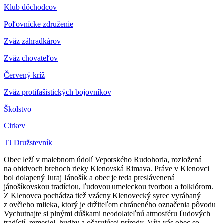
Klub dôchodcov
Poľovnícke združenie
Zväz záhradkárov
Z
väz chovateľov
Červený kríž
Zväz protifašistických bojovníkov
Školstvo
Cirkev
TJ Družstevník
Obec leží v malebnom údolí Veporského Rudohoria, rozložená
na obidvoch brehoch rieky Klenovská Rimava. Práve v Klenovci
bol dolapený Juraj Jánošík a obec je teda preslávenená
jánošíkovskou tradíciou, ľudovou umeleckou tvorbou a folklórom.
Z Klenovca pochádza tiež vzácny Klenovecký syrec vyrábaný
z ovčieho mlieka, ktorý je držiteľom chráneného označenia pôvodu
Vychutnajte si plnými dúškami neodolateľnú atmosféru ľudových
tradícií, remesiel, hudby a očarujúcej prírody. Víta vás obec so