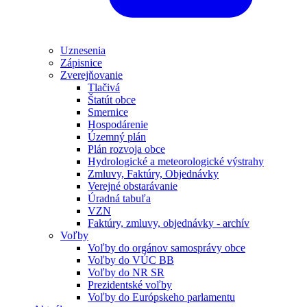
Uznesenia
Zápisnice
Zverejňovanie
Tlačivá
Štatút obce
Smernice
Hospodárenie
Územný plán
Plán rozvoja obce
Hydrologické a meteorologické výstrahy
Zmluvy, Faktúry, Objednávky
Verejné obstarávanie
Úradná tabuľa
VZN
Faktúry, zmluvy, objednávky - archív
Voľby
Voľby do orgánov samosprávy obce
Voľby do VÚC BB
Voľby do NR SR
Prezidentské voľby
Voľby do Európskeho parlamentu