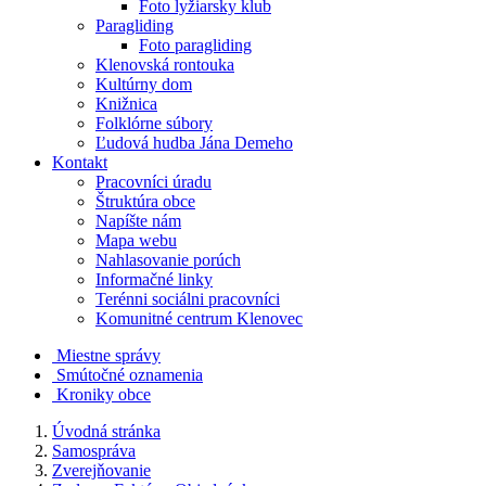
Foto lyžiarsky klub
Paragliding
Foto paragliding
Klenovská rontouka
Kultúrny dom
Knižnica
Folklórne súbory
Ľudová hudba Jána Demeho
Kontakt
Pracovníci úradu
Štruktúra obce
Napíšte nám
Mapa webu
Nahlasovanie porúch
Informačné linky
Terénni sociálni pracovníci
Komunitné centrum Klenovec
Miestne správy
Smútočné oznamenia
Kroniky obce
Úvodná stránka
Samospráva
Zverejňovanie