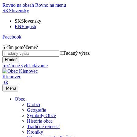
Rovno na obsah
Rovno na menu
SK
Slovensky
SK
Slovensky
EN
English
Facebook
S čím pomôžeme?
Hľadaný výraz
Hľadať
rozšírené vyhľadávanie
Klenovec
.sk
Menu
Obec
O obci
Geografia
Symboly Obce
História obce
Tradičné remeslá
Kroniky