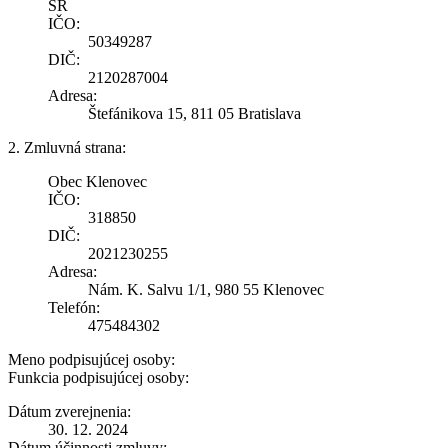
SR
IČO:
50349287
DIČ:
2120287004
Adresa:
Štefánikova 15, 811 05 Bratislava
2. Zmluvná strana:
Obec Klenovec
IČO:
318850
DIČ:
2021230255
Adresa:
Nám. K. Salvu 1/1, 980 55 Klenovec
Telefón:
475484302
Meno podpisujúcej osoby:
Funkcia podpisujúcej osoby:
Dátum zverejnenia:
30. 12. 2024
Dátum účinnosti zmluvy: