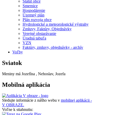
Štatút obce
Smernice
Hospodárenie
Územný plán
Plán rozvoja obce
Hydrologické a meteorologické výstrahy
Zmluvy, Faktúry, Objednávky
Verejné obstarávanie
Úradná tabuľa
VZN
Faktúry, zmluvy, objednávky - archív
Voľby
Sviatok
Meniny má
Jozefína
, Nehoslav, Jozefa
Mobilná aplikácia
Sledujte informácie z nášho webu v
mobilnej aplikácii -
V OBRAZE.
Voľne k stiahnutiu: