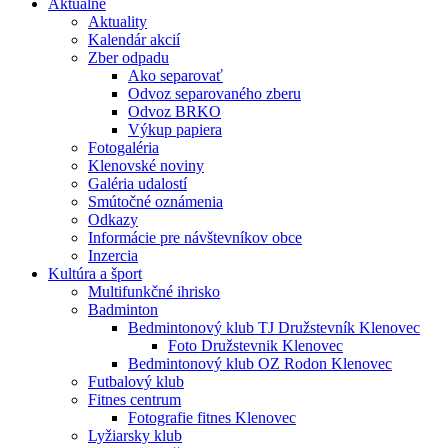
Aktuálne
Aktuality
Kalendár akcií
Zber odpadu
Ako separovať
Odvoz separovaného zberu
Odvoz BRKO
Výkup papiera
Fotogaléria
Klenovské noviny
Galéria udalostí
Smútočné oznámenia
Odkazy
Informácie pre návštevníkov obce
Inzercia
Kultúra a šport
Multifunkčné ihrisko
Badminton
Bedmintonový klub TJ Družstevník Klenovec
Foto Družstevnik Klenovec
Bedmintonový klub OZ Rodon Klenovec
Futbalový klub
Fitnes centrum
Fotografie fitnes Klenovec
Lyžiarsky klub