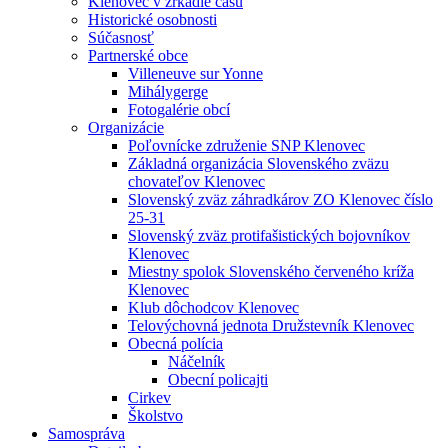
Klenovec v zrkadle času
Historické osobnosti
Súčasnosť
Partnerské obce
Villeneuve sur Yonne
Mihálygerge
Fotogalérie obcí
Organizácie
Poľovnícke združenie SNP Klenovec
Základná organizácia Slovenského zväzu
chovateľov Klenovec
Slovenský zväz záhradkárov ZO Klenovec číslo
25-31
Slovenský zväz protifašistických bojovníkov
Klenovec
Miestny spolok Slovenského červeného kríža
Klenovec
Klub dôchodcov Klenovec
Telovýchovná jednota Družstevník Klenovec
Obecná polícia
Náčelník
Obecní policajti
Cirkev
Školstvo
Samospráva