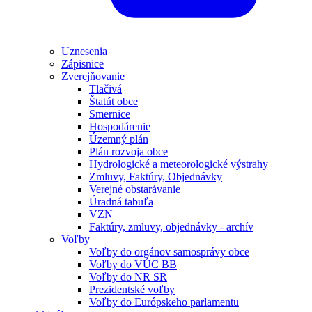
Uznesenia
Zápisnice
Zverejňovanie
Tlačivá
Štatút obce
Smernice
Hospodárenie
Územný plán
Plán rozvoja obce
Hydrologické a meteorologické výstrahy
Zmluvy, Faktúry, Objednávky
Verejné obstarávanie
Úradná tabuľa
VZN
Faktúry, zmluvy, objednávky - archív
Voľby
Voľby do orgánov samosprávy obce
Voľby do VÚC BB
Voľby do NR SR
Prezidentské voľby
Voľby do Európskeho parlamentu