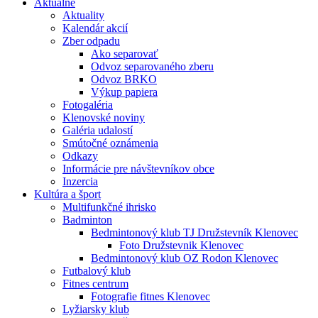
Aktuálne
Aktuality
Kalendár akcií
Zber odpadu
Ako separovať
Odvoz separovaného zberu
Odvoz BRKO
Výkup papiera
Fotogaléria
Klenovské noviny
Galéria udalostí
Smútočné oznámenia
Odkazy
Informácie pre návštevníkov obce
Inzercia
Kultúra a šport
Multifunkčné ihrisko
Badminton
Bedmintonový klub TJ Družstevník Klenovec
Foto Družstevnik Klenovec
Bedmintonový klub OZ Rodon Klenovec
Futbalový klub
Fitnes centrum
Fotografie fitnes Klenovec
Lyžiarsky klub