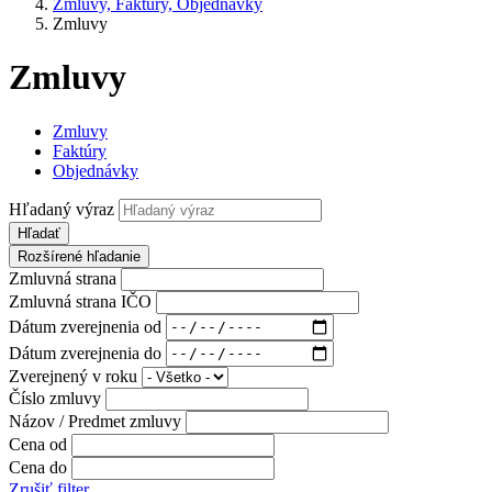
Zmluvy, Faktúry, Objednávky
Zmluvy
Zmluvy
Zmluvy
Faktúry
Objednávky
Hľadaný výraz
Hľadať
Rozšírené hľadanie
Zmluvná strana
Zmluvná strana IČO
Dátum zverejnenia od
Dátum zverejnenia do
Zverejnený v roku
Číslo zmluvy
Názov / Predmet zmluvy
Cena od
Cena do
Zrušiť filter