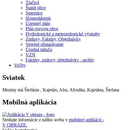
Tlačivá
Štatút obce
Smernice
Hospodárenie
Územný plán
Plán rozvoja obce
Hydrologické a meteorologické výstrahy
Zmluvy, Faktúry, Objednávky
Verejné obstarávanie
Úradná tabuľa
VZN
Faktúry, zmluvy, objednávky - archív
Voľby
Sviatok
Meniny má
Štefánia
, Kajetán, Afra, Afrodita, Kajetána, Štefana
Mobilná aplikácia
Sledujte informácie z nášho webu v
mobilnej aplikácii -
V OBRAZE.