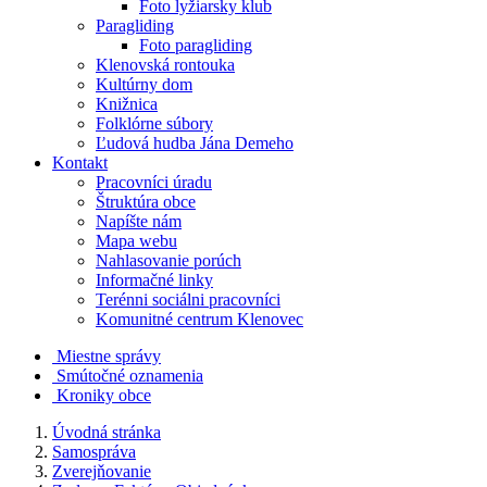
Foto lyžiarsky klub
Paragliding
Foto paragliding
Klenovská rontouka
Kultúrny dom
Knižnica
Folklórne súbory
Ľudová hudba Jána Demeho
Kontakt
Pracovníci úradu
Štruktúra obce
Napíšte nám
Mapa webu
Nahlasovanie porúch
Informačné linky
Terénni sociálni pracovníci
Komunitné centrum Klenovec
Miestne správy
Smútočné oznamenia
Kroniky obce
Úvodná stránka
Samospráva
Zverejňovanie