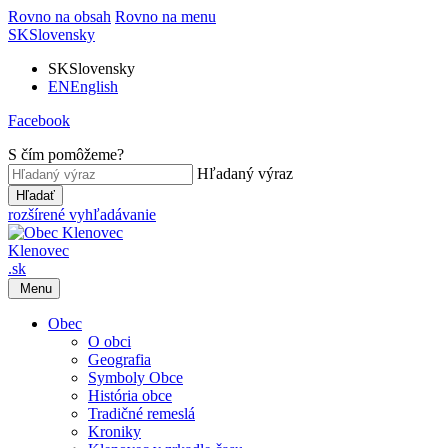
Rovno na obsah
Rovno na menu
SK
Slovensky
SK
Slovensky
EN
English
Facebook
S čím pomôžeme?
Hľadaný výraz
Hľadať
rozšírené vyhľadávanie
Klenovec
.sk
Menu
Obec
O obci
Geografia
Symboly Obce
História obce
Tradičné remeslá
Kroniky