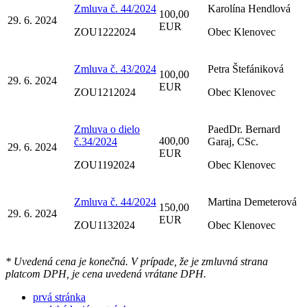
Zmluva č. 44/2024
Karolína Hendlová
100,00
29. 6. 2024
EUR
ZOU1222024
Obec Klenovec
Zmluva č. 43/2024
Petra Štefániková
100,00
29. 6. 2024
EUR
ZOU1212024
Obec Klenovec
Zmluva o dielo
PaedDr. Bernard
400,00
č.34/2024
Garaj, CSc.
29. 6. 2024
EUR
ZOU1192024
Obec Klenovec
Zmluva č. 44/2024
Martina Demeterová
150,00
29. 6. 2024
EUR
ZOU1132024
Obec Klenovec
* Uvedená cena je konečná. V prípade, že je zmluvná strana
platcom DPH, je cena uvedená vrátane DPH.
prvá stránka