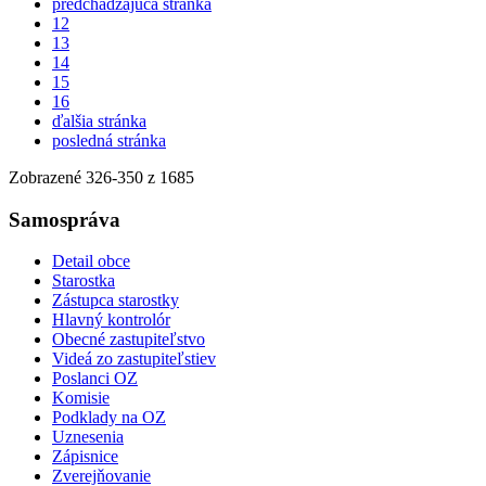
predchádzajúca stránka
12
13
14
15
16
ďalšia stránka
posledná stránka
Zobrazené
326
-
350
z 1685
Samospráva
Detail obce
Starostka
Zástupca starostky
Hlavný kontrolór
Obecné zastupiteľstvo
Videá zo zastupiteľstiev
Poslanci OZ
Komisie
Podklady na OZ
Uznesenia
Zápisnice
Zverejňovanie