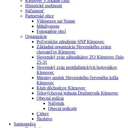
Klenovec v zrkadle času
Historické osobnosti
Súčasnosť
Partnerské obce
Villeneuve sur Yonne
Mihálygerge
Fotogalérie obcí
Organizácie
Poľovnícke združenie SNP Klenovec
Základná organizácia Slovenského zväzu
chovateľov Klenovec
Slovenský zväz záhradkárov ZO Klenovec číslo
25-31
Slovenský zväz protifašistických bojovníkov
Klenovec
Miestny spolok Slovenského červeného kríža
Klenovec
Klub dôchodcov Klenovec
Telovýchovná jednota Družstevník Klenovec
Obecná polícia
Náčelník
Obecní policajti
Cirkev
Školstvo
Samospráva