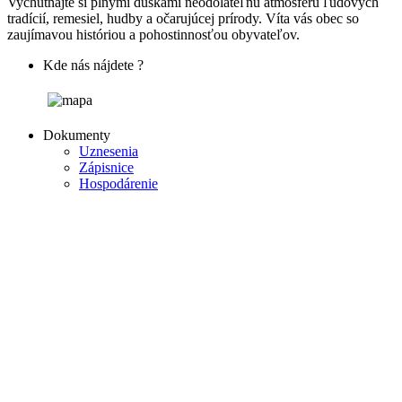
Vychutnajte si plnými dúškami neodolateľnú atmosféru ľudových
tradícií, remesiel, hudby a očarujúcej prírody. Víta vás obec so
zaujímavou históriou a pohostinnosťou obyvateľov.
Kde nás nájdete ?
Dokumenty
Uznesenia
Zápisnice
Hospodárenie