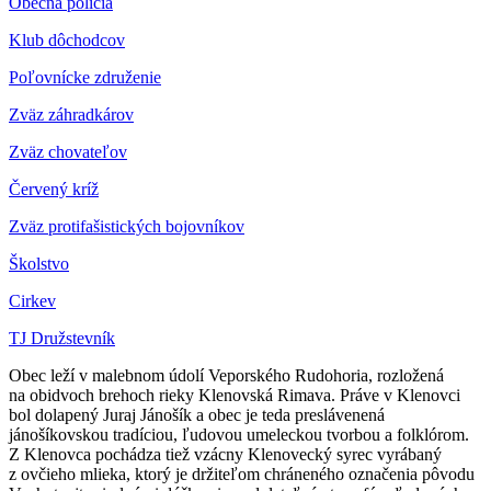
Obecná polícia
Klub dôchodcov
Poľovnícke združenie
Zväz záhradkárov
Z
väz chovateľov
Červený kríž
Zväz protifašistických bojovníkov
Školstvo
Cirkev
TJ Družstevník
Obec leží v malebnom údolí Veporského Rudohoria, rozložená
na obidvoch brehoch rieky Klenovská Rimava. Práve v Klenovci
bol dolapený Juraj Jánošík a obec je teda preslávenená
jánošíkovskou tradíciou, ľudovou umeleckou tvorbou a folklórom.
Z Klenovca pochádza tiež vzácny Klenovecký syrec vyrábaný
z ovčieho mlieka, ktorý je držiteľom chráneného označenia pôvodu