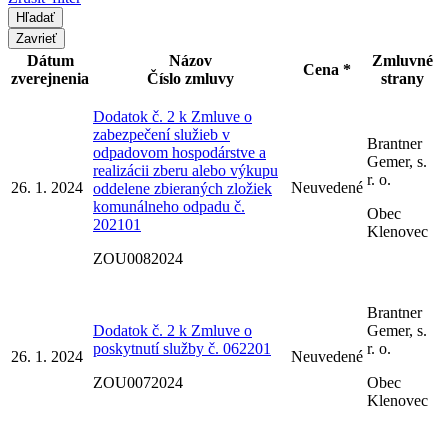
Zavrieť
Dátum
Názov
Zmluvné
Cena *
zverejnenia
Číslo zmluvy
strany
Dodatok č. 2 k Zmluve o
zabezpečení služieb v
Brantner
odpadovom hospodárstve a
Gemer, s.
realizácii zberu alebo výkupu
r. o.
26. 1. 2024
Neuvedené
oddelene zbieraných zložiek
komunálneho odpadu č.
Obec
202101
Klenovec
ZOU0082024
Brantner
Dodatok č. 2 k Zmluve o
Gemer, s.
poskytnutí služby č. 062201
r. o.
26. 1. 2024
Neuvedené
ZOU0072024
Obec
Klenovec