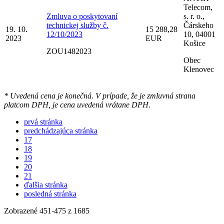
Telecom,
Zmluva o poskytovaní
s. r. o.,
technickej služby č.
Čárskeho
19. 10.
15 288,28
12/10/2023
10, 04001
2023
EUR
Košice
ZOU1482023
Obec
Klenovec
* Uvedená cena je konečná. V prípade, že je zmluvná strana
platcom DPH, je cena uvedená vrátane DPH.
prvá stránka
predchádzajúca stránka
17
18
19
20
21
ďalšia stránka
posledná stránka
Zobrazené
451
-
475
z 1685