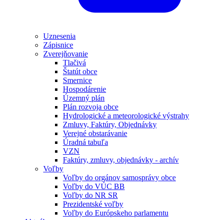
Uznesenia
Zápisnice
Zverejňovanie
Tlačivá
Štatút obce
Smernice
Hospodárenie
Územný plán
Plán rozvoja obce
Hydrologické a meteorologické výstrahy
Zmluvy, Faktúry, Objednávky
Verejné obstarávanie
Úradná tabuľa
VZN
Faktúry, zmluvy, objednávky - archív
Voľby
Voľby do orgánov samosprávy obce
Voľby do VÚC BB
Voľby do NR SR
Prezidentské voľby
Voľby do Európskeho parlamentu