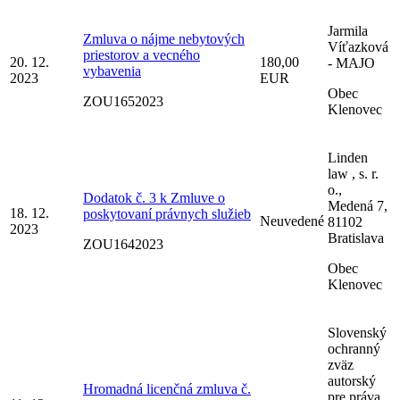
Jarmila
Zmluva o nájme nebytových
Víťazková
priestorov a vecného
20. 12.
180,00
- MAJO
vybavenia
2023
EUR
Obec
ZOU1652023
Klenovec
Linden
law , s. r.
o.,
Dodatok č. 3 k Zmluve o
Medená 7,
18. 12.
poskytovaní právnych služieb
Neuvedené
81102
2023
Bratislava
ZOU1642023
Obec
Klenovec
Slovenský
ochranný
zväz
autorský
Hromadná licenčná zmluva č.
pre práva