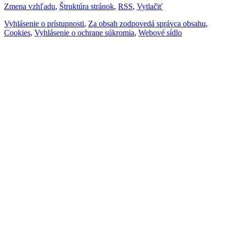
Zmena vzhľadu
,
Štruktúra stránok
,
RSS
,
Vytlačiť
Vyhlásenie o prístupnosti
,
Za obsah zodpovedá správca obsahu
,
Cookies
,
Vyhlásenie o ochrane súkromia
,
Webové sídlo