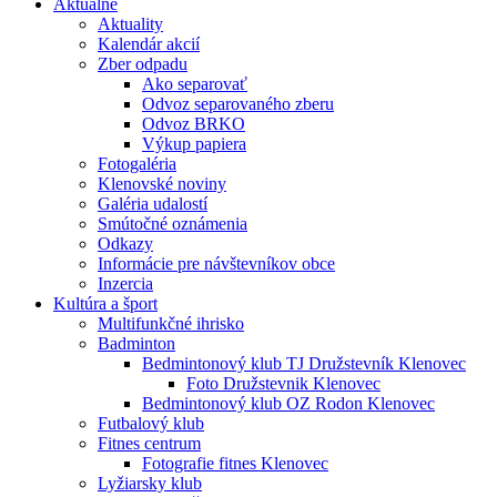
Aktuálne
Aktuality
Kalendár akcií
Zber odpadu
Ako separovať
Odvoz separovaného zberu
Odvoz BRKO
Výkup papiera
Fotogaléria
Klenovské noviny
Galéria udalostí
Smútočné oznámenia
Odkazy
Informácie pre návštevníkov obce
Inzercia
Kultúra a šport
Multifunkčné ihrisko
Badminton
Bedmintonový klub TJ Družstevník Klenovec
Foto Družstevnik Klenovec
Bedmintonový klub OZ Rodon Klenovec
Futbalový klub
Fitnes centrum
Fotografie fitnes Klenovec
Lyžiarsky klub