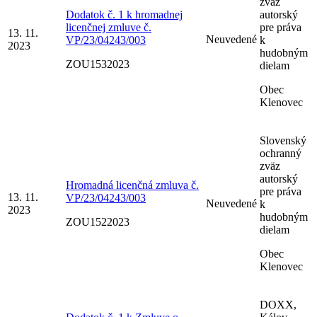
zväz
Dodatok č. 1 k hromadnej
autorský
licenčnej zmluve č.
pre práva
13. 11.
Neuvedené
VP/23/04243/003
k
2023
hudobným
ZOU1532023
dielam
Obec
Klenovec
Slovenský
ochranný
zväz
autorský
Hromadná licenčná zmluva č.
pre práva
13. 11.
VP/23/04243/003
Neuvedené
k
2023
hudobným
ZOU1522023
dielam
Obec
Klenovec
DOXX,