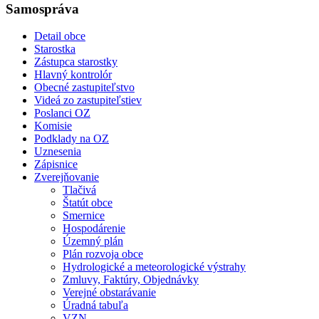
Samospráva
Detail obce
Starostka
Zástupca starostky
Hlavný kontrolór
Obecné zastupiteľstvo
Videá zo zastupiteľstiev
Poslanci OZ
Komisie
Podklady na OZ
Uznesenia
Zápisnice
Zverejňovanie
Tlačivá
Štatút obce
Smernice
Hospodárenie
Územný plán
Plán rozvoja obce
Hydrologické a meteorologické výstrahy
Zmluvy, Faktúry, Objednávky
Verejné obstarávanie
Úradná tabuľa
VZN