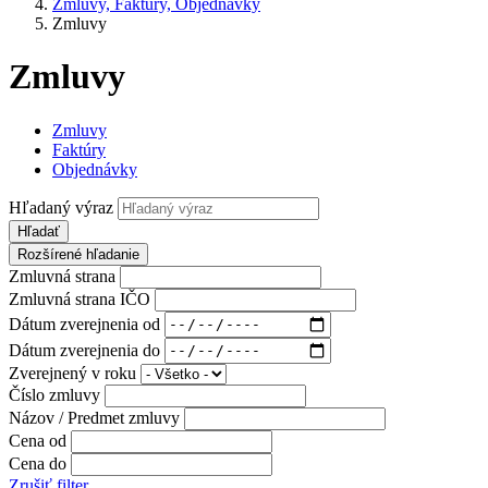
Zmluvy, Faktúry, Objednávky
Zmluvy
Zmluvy
Zmluvy
Faktúry
Objednávky
Hľadaný výraz
Hľadať
Rozšírené hľadanie
Zmluvná strana
Zmluvná strana IČO
Dátum zverejnenia od
Dátum zverejnenia do
Zverejnený v roku
Číslo zmluvy
Názov / Predmet zmluvy
Cena od
Cena do
Zrušiť filter