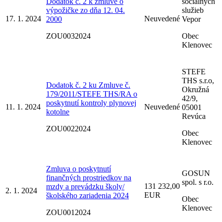
Dodatok č. 2 k zmluve o
sociálnych
výpožičke zo dňa 12. 04.
služieb
17. 1. 2024
Neuvedené
2000
Vepor
ZOU0032024
Obec
Klenovec
STEFE
THS s.r.o,
Dodatok č. 2 ku Zmluve č.
Okružná
179/2011/STEFE THS/RA o
42/9,
poskytnutí kontroly plynovej
11. 1. 2024
Neuvedené
05001
kotolne
Revúca
ZOU0022024
Obec
Klenovec
Zmluva o poskytnutí
GOSUN
finančných prostriedkov na
spol. s r.o.
131 232,00
mzdy a prevádzku školy/
2. 1. 2024
EUR
školského zariadenia 2024
Obec
Klenovec
ZOU0012024