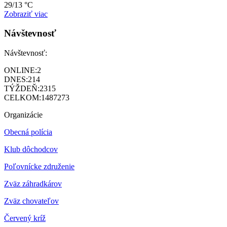
29/13 °C
Zobraziť viac
Návštevnosť
Návštevnosť:
ONLINE:
2
DNES:
214
TÝŽDEŇ:
2315
CELKOM:
1487273
Organizácie
Obecná polícia
Klub dôchodcov
Poľovnícke združenie
Zväz záhradkárov
Z
väz chovateľov
Červený kríž