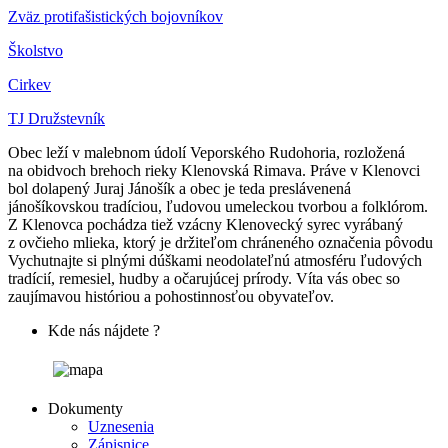
Zväz protifašistických bojovníkov
Školstvo
Cirkev
TJ Družstevník
Obec leží v malebnom údolí Veporského Rudohoria, rozložená
na obidvoch brehoch rieky Klenovská Rimava. Práve v Klenovci
bol dolapený Juraj Jánošík a obec je teda preslávenená
jánošíkovskou tradíciou, ľudovou umeleckou tvorbou a folklórom.
Z Klenovca pochádza tiež vzácny Klenovecký syrec vyrábaný
z ovčieho mlieka, ktorý je držiteľom chráneného označenia pôvodu
Vychutnajte si plnými dúškami neodolateľnú atmosféru ľudových
tradícií, remesiel, hudby a očarujúcej prírody. Víta vás obec so
zaujímavou históriou a pohostinnosťou obyvateľov.
Kde nás nájdete ?
Dokumenty
Uznesenia
Zápisnice