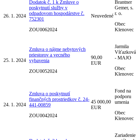
Dodatok č. 1 k Zmluve o
Brantner
poskytnutí služby v
Gemer, s.
odpadovom hospodárstve č.
r. o.
26. 1. 2024
Neuvedené
752301
Obec
ZOU0062024
Klenovec
Jarmila
Zmluva o nájme nebytových
Víťazková
priestorov a vecného
90,00
- MAJO
25. 1. 2024
vybavenia
EUR
Obec
ZOU0052024
Klenovec
Fond na
Zmluva o poskytnutí
podporu
finančných prostriedkov č. 24-
45 000,00
umenia
24. 1. 2024
441-00859
EUR
Obec
ZOU0042024
Klenovec
Zariadenie