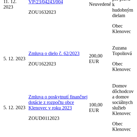
11. 12.
VP/23/04243/004
Neuvedené
k
2023
hudobným
ZOU1632023
dielam
Obec
Klenovec
Zuzana
Zmluva o dielo č. 62/2023
Topoliová
200,00
5. 12. 2023
EUR
ZOU1622023
Obec
Klenovec
Domov
dôchodcov
Zmluva o poskytnutí finančnej
a domov
dotácie z rozpočtu obce
sociálnych
100,00
5. 12. 2023
Klenovec v roku 2023
služieb
EUR
Klenovec
ZOUD0112023
Obec
Klenovec