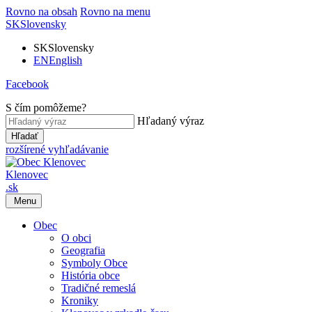
Rovno na obsah
Rovno na menu
SK
Slovensky
SK
Slovensky
EN
English
Facebook
S čím pomôžeme?
Hľadaný výraz
Hľadať
rozšírené vyhľadávanie
Klenovec
.sk
Menu
Obec
O obci
Geografia
Symboly Obce
História obce
Tradičné remeslá
Kroniky