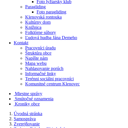
Foto lyžiarsky klub
Paragliding
Foto paragliding
Klenovská rontouka
Kultúrny dom
Knižnica
Folklórne súbory
Ľudová hudba Jána Demeho
Kontakt
Pracovníci úradu
Štruktúra obce
Napíšte nám
Mapa webu
Nahlasovanie porúch
Informačné linky
Terénni sociálni pracovníci
Komunitné centrum Klenovec
Miestne správy
Smútočné oznamenia
Kroniky obce
Úvodná stránka
Samospráva
Zverejňovanie