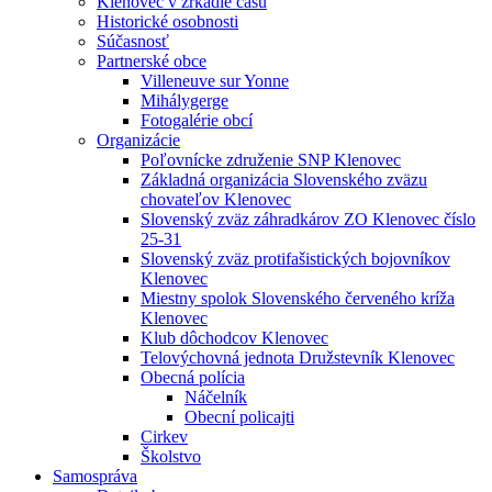
Klenovec v zrkadle času
Historické osobnosti
Súčasnosť
Partnerské obce
Villeneuve sur Yonne
Mihálygerge
Fotogalérie obcí
Organizácie
Poľovnícke združenie SNP Klenovec
Základná organizácia Slovenského zväzu
chovateľov Klenovec
Slovenský zväz záhradkárov ZO Klenovec číslo
25-31
Slovenský zväz protifašistických bojovníkov
Klenovec
Miestny spolok Slovenského červeného kríža
Klenovec
Klub dôchodcov Klenovec
Telovýchovná jednota Družstevník Klenovec
Obecná polícia
Náčelník
Obecní policajti
Cirkev
Školstvo
Samospráva