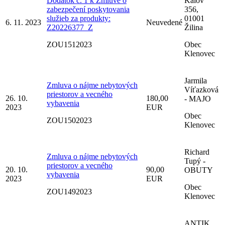
Dodatok č. 1 k Zmluve o
Kálov
zabezpečení poskytovania
356,
služieb za produkty:
01001
6. 11. 2023
Neuvedené
Z20226377_Z
Žilina
ZOU1512023
Obec
Klenovec
Jarmila
Zmluva o nájme nebytových
Víťazková
priestorov a vecného
26. 10.
180,00
- MAJO
vybavenia
2023
EUR
Obec
ZOU1502023
Klenovec
Richard
Zmluva o nájme nebytových
Tupý -
priestorov a vecného
20. 10.
90,00
OBUTY
vybavenia
2023
EUR
Obec
ZOU1492023
Klenovec
ANTIK