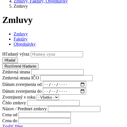
Zmluvy, Faktúry, Objednávky
Zmluvy
Zmluvy
Zmluvy
Faktúry
Objednávky
Hľadaný výraz
Hľadať
Rozšírené hľadanie
Zmluvná strana
Zmluvná strana IČO
Dátum zverejnenia od
Dátum zverejnenia do
Zverejnený v roku
Číslo zmluvy
Názov / Predmet zmluvy
Cena od
Cena do
Zrušiť filter