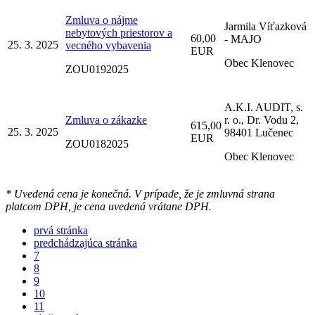
Zmluva o nájme
Jarmila Víťazková
nebytových priestorov a
60,00
- MAJO
25. 3. 2025
vecného vybavenia
EUR
Obec Klenovec
ZOU0192025
A.K.I. AUDIT, s.
Zmluva o zákazke
r. o., Dr. Vodu 2,
615,00
25. 3. 2025
98401 Lučenec
EUR
ZOU0182025
Obec Klenovec
* Uvedená cena je konečná. V prípade, že je zmluvná strana
platcom DPH, je cena uvedená vrátane DPH.
prvá stránka
predchádzajúca stránka
7
8
9
10
11