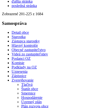
ďalšia stránka
posledná stránka
Zobrazené
201
-
225
z 1684
Samospráva
Detail obce
Starostka
Zástupca starostky
Hlavný kontrolór
Obecné zastupiteľstvo
Videá zo zastupiteľstiev
Poslanci OZ
Komisie
Podklady na OZ
Uznesenia
Zápisnice
Zverejňovanie
Tlačivá
Štatút obce
Smernice
Hospodárenie
Územný plán
Plán rozvoja obce