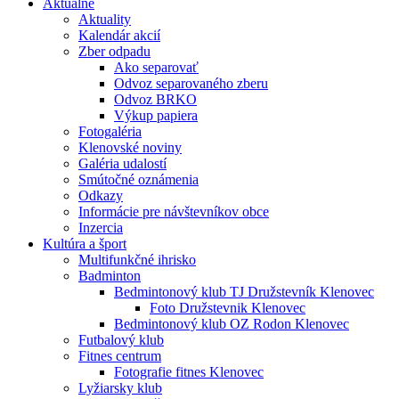
Aktuálne
Aktuality
Kalendár akcií
Zber odpadu
Ako separovať
Odvoz separovaného zberu
Odvoz BRKO
Výkup papiera
Fotogaléria
Klenovské noviny
Galéria udalostí
Smútočné oznámenia
Odkazy
Informácie pre návštevníkov obce
Inzercia
Kultúra a šport
Multifunkčné ihrisko
Badminton
Bedmintonový klub TJ Družstevník Klenovec
Foto Družstevnik Klenovec
Bedmintonový klub OZ Rodon Klenovec
Futbalový klub
Fitnes centrum
Fotografie fitnes Klenovec
Lyžiarsky klub