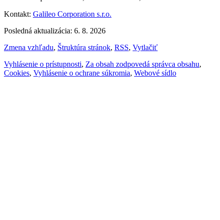
Kontakt:
Galileo Corporation s.r.o.
Posledná aktualizácia: 6. 8. 2026
Zmena vzhľadu
,
Štruktúra stránok
,
RSS
,
Vytlačiť
Vyhlásenie o prístupnosti
,
Za obsah zodpovedá správca obsahu
,
Cookies
,
Vyhlásenie o ochrane súkromia
,
Webové sídlo