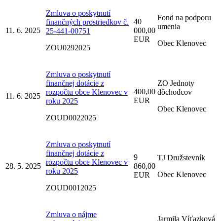
Zmluva o poskytnutí
Fond na podporu
40
finančných prostriedkov č.
umenia
11. 6. 2025
000,00
25-441-00751
EUR
Obec Klenovec
ZOU0292025
Zmluva o poskytnutí
finančnej dotácie z
ZO Jednoty
400,00
rozpočtu obce Klenovec v
dôchodcov
11. 6. 2025
EUR
roku 2025
Obec Klenovec
ZOUD0022025
Zmluva o poskytnutí
finančnej dotácie z
9
TJ Družstevník
rozpočtu obce Klenovec v
28. 5. 2025
860,00
roku 2025
Obec Klenovec
EUR
ZOUD0012025
Zmluva o nájme
Jarmila Víťazková