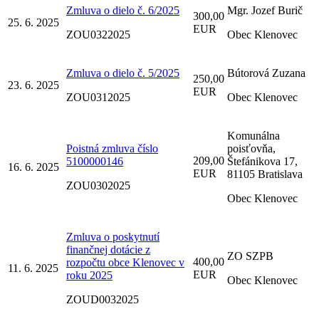
Zmluva o dielo č. 6/2025
Mgr. Jozef Burič
300,00
25. 6. 2025
EUR
ZOU0322025
Obec Klenovec
Zmluva o dielo č. 5/2025
Bútorová Zuzana
250,00
23. 6. 2025
EUR
ZOU0312025
Obec Klenovec
Komunálna
Poistná zmluva číslo
poisťovňa,
209,00
5100000146
Štefánikova 17,
16. 6. 2025
EUR
81105 Bratislava
ZOU0302025
Obec Klenovec
Zmluva o poskytnutí
finančnej dotácie z
ZO SZPB
400,00
rozpočtu obce Klenovec v
11. 6. 2025
EUR
roku 2025
Obec Klenovec
ZOUD0032025