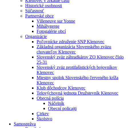
Klenovec v zrkadle času
Historické osobnosti
Súčasnosť
Partnerské obce
Villeneuve sur Yonne
Mihálygerge
Fotogalérie obcí
Organizácie
Poľovnícke združenie SNP Klenovec
Základná organizácia Slovenského zväzu
chovateľov Klenovec
Slovenský zväz záhradkárov ZO Klenovec číslo
25-31
Slovenský zväz protifašistických bojovníkov
Klenovec
Miestny spolok Slovenského červeného kríža
Klenovec
Klub dôchodcov Klenovec
Telovýchovná jednota Družstevník Klenovec
Obecná polícia
Náčelník
Obecní policajti
Cirkev
Školstvo
Samospráva