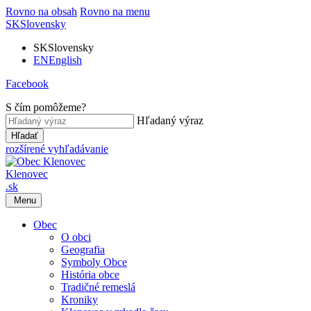
Rovno na obsah
Rovno na menu
SK
Slovensky
SK
Slovensky
EN
English
Facebook
S čím pomôžeme?
Hľadaný výraz
Hľadať
rozšírené vyhľadávanie
Klenovec
.sk
Menu
Obec
O obci
Geografia
Symboly Obce
História obce
Tradičné remeslá
Kroniky