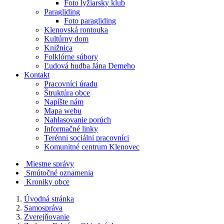
Foto lyžiarsky klub
Paragliding
Foto paragliding
Klenovská rontouka
Kultúrny dom
Knižnica
Folklórne súbory
Ľudová hudba Jána Demeho
Kontakt
Pracovníci úradu
Štruktúra obce
Napíšte nám
Mapa webu
Nahlasovanie porúch
Informačné linky
Terénni sociálni pracovníci
Komunitné centrum Klenovec
Miestne správy
Smútočné oznamenia
Kroniky obce
Úvodná stránka
Samospráva
Zverejňovanie