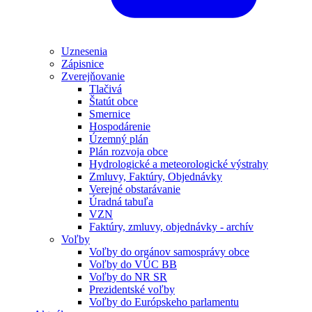
Uznesenia
Zápisnice
Zverejňovanie
Tlačivá
Štatút obce
Smernice
Hospodárenie
Územný plán
Plán rozvoja obce
Hydrologické a meteorologické výstrahy
Zmluvy, Faktúry, Objednávky
Verejné obstarávanie
Úradná tabuľa
VZN
Faktúry, zmluvy, objednávky - archív
Voľby
Voľby do orgánov samosprávy obce
Voľby do VÚC BB
Voľby do NR SR
Prezidentské voľby
Voľby do Európskeho parlamentu