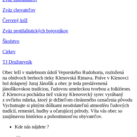
Z
väz chovateľov
Červený kríž
Zväz protifašistických bojovníkov
Školstvo
Cirkev
TJ Družstevník
Obec leží v malebnom údolí Veporského Rudohoria, rozložená
na obidvoch brehoch rieky Klenovská Rimava. Práve v Klenovci
bol dolapený Juraj Jánošík a obec je teda preslávenená
jánošíkovskou tradíciou, ľudovou umeleckou tvorbou a folklórom.
Z Klenovca pochádza tiež vzácny Klenovecký syrec vyrábaný
z ovčieho mlieka, ktorý je držiteľom chráneného označenia pôvodu
Vychutnajte si plnými dúškami neodolateľnú atmosféru ľudových
tradícií, remesiel, hudby a očarujúcej prírody. Víta vás obec so
zaujímavou históriou a pohostinnosťou obyvateľov.
Kde nás nájdete ?