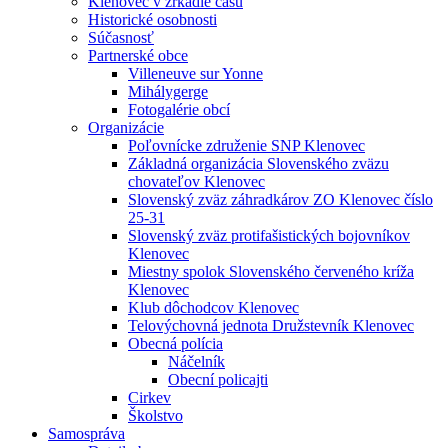
Klenovec v zrkadle času
Historické osobnosti
Súčasnosť
Partnerské obce
Villeneuve sur Yonne
Mihálygerge
Fotogalérie obcí
Organizácie
Poľovnícke združenie SNP Klenovec
Základná organizácia Slovenského zväzu
chovateľov Klenovec
Slovenský zväz záhradkárov ZO Klenovec číslo
25-31
Slovenský zväz protifašistických bojovníkov
Klenovec
Miestny spolok Slovenského červeného kríža
Klenovec
Klub dôchodcov Klenovec
Telovýchovná jednota Družstevník Klenovec
Obecná polícia
Náčelník
Obecní policajti
Cirkev
Školstvo
Samospráva