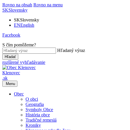
Rovno na obsah
Rovno na menu
SK
Slovensky
SK
Slovensky
EN
English
Facebook
S čím pomôžeme?
Hľadaný výraz
Hľadať
rozšírené vyhľadávanie
Klenovec
.sk
Menu
Obec
O obci
Geografia
Symboly Obce
História obce
Tradičné remeslá
Kroniky