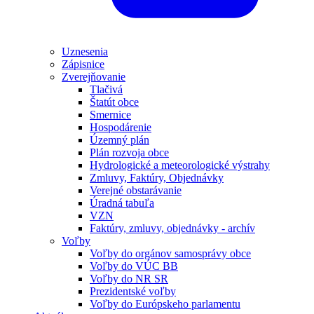
Uznesenia
Zápisnice
Zverejňovanie
Tlačivá
Štatút obce
Smernice
Hospodárenie
Územný plán
Plán rozvoja obce
Hydrologické a meteorologické výstrahy
Zmluvy, Faktúry, Objednávky
Verejné obstarávanie
Úradná tabuľa
VZN
Faktúry, zmluvy, objednávky - archív
Voľby
Voľby do orgánov samosprávy obce
Voľby do VÚC BB
Voľby do NR SR
Prezidentské voľby
Voľby do Európskeho parlamentu