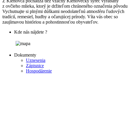
Z Klenovca pochádza tiež vzácny Klenovecký syrec vyrábaný
z ovčieho mlieka, ktorý je držiteľom chráneného označenia pôvodu
Vychutnajte si plnými dúškami neodolateľnú atmosféru ľudových
tradícií, remesiel, hudby a očarujúcej prírody. Víta vás obec so
zaujímavou históriou a pohostinnosťou obyvateľov.
Kde nás nájdete ?
Dokumenty
Uznesenia
Zápisnice
Hospodárenie