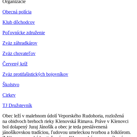
Organizácie
Obecná polícia
Klub dôchodcov
Poľovnícke združenie
Zväz záhradkárov
Z
väz chovateľov
Červený kríž
Zväz protifašistických bojovníkov
Školstvo
Cirkev
TJ Družstevník
Obec leží v malebnom údolí Veporského Rudohoria, rozložená
na obidvoch brehoch rieky Klenovská Rimava. Práve v Klenovci
bol dolapený Juraj Jánošík a obec je teda preslávenená
jánošíkovskou tradíciou, ľudovou umeleckou tvorbou a folklórom.