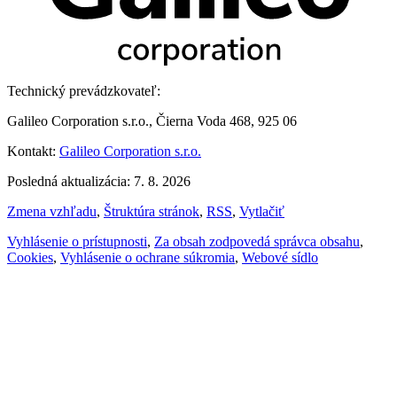
Technický prevádzkovateľ:
Galileo Corporation s.r.o., Čierna Voda 468, 925 06
Kontakt:
Galileo Corporation s.r.o.
Posledná aktualizácia: 7. 8. 2026
Zmena vzhľadu
,
Štruktúra stránok
,
RSS
,
Vytlačiť
Vyhlásenie o prístupnosti
,
Za obsah zodpovedá správca obsahu
,
Cookies
,
Vyhlásenie o ochrane súkromia
,
Webové sídlo