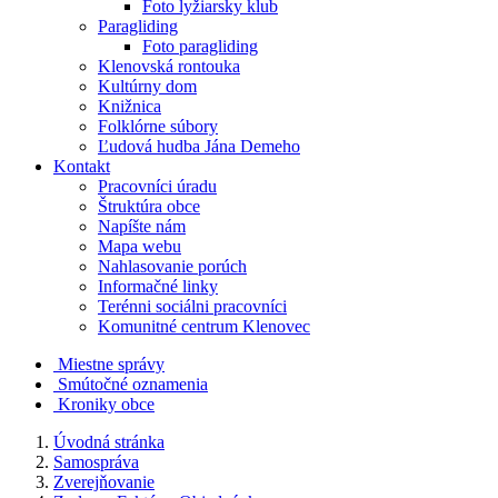
Foto lyžiarsky klub
Paragliding
Foto paragliding
Klenovská rontouka
Kultúrny dom
Knižnica
Folklórne súbory
Ľudová hudba Jána Demeho
Kontakt
Pracovníci úradu
Štruktúra obce
Napíšte nám
Mapa webu
Nahlasovanie porúch
Informačné linky
Terénni sociálni pracovníci
Komunitné centrum Klenovec
Miestne správy
Smútočné oznamenia
Kroniky obce
Úvodná stránka
Samospráva
Zverejňovanie