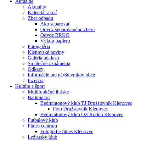
Aktuálne
Aktuality
Kalendár akcií
Zber odpadu
Ako separovať
Odvoz separovaného zberu
Odvoz BRKO
Výkup papiera
Fotogaléria
Klenovské noviny
Galéria udalostí
Smútočné oznámenia
Odkazy
Informácie pre návštevníkov obce
Inzercia
Kultúra a šport
Multifunkčné ihrisko
Badminton
Bedmintonový klub TJ Družstevník Klenovec
Foto Družstevnik Klenovec
Bedmintonový klub OZ Rodon Klenovec
Futbalový klub
Fitnes centrum
Fotografie fitnes Klenovec
Lyžiarsky klub