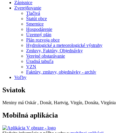
Zápisnice
Zverejňovanie
Tlačivá
Štatút obce
Smernice
Hospodárenie
Územný plán
Plán rozvoja obce
Hydrologické a meteorologické výstrahy
Zmluvy, Faktúry, Objednávky
Verejné obstarávanie
Úradná tabuľa
VZN
Faktúry, zmluvy, objednávky - archív
Voľby
Sviatok
Meniny má
Oskár
, Donát, Hartvig, Virgín, Donáta, Virgínia
Mobilná aplikácia