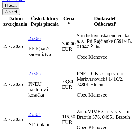
Zavrieť
Dátum
Číslo faktúry
Cena
Dodávateľ
zverejnenia
Popis plnenia
*
Odberateľ
Stredoslovenská energetika,
25366
a. s., Pri Rajčianke 8591/4B,
300,00
2. 7. 2025
01047 Žilina
EE bývalé
EUR
kaderníctvo
Obec Klenovec
25365
PNEU OK - shop s. r. o.,
Markvartovická 1416/2,
73,80
PNEU
2. 7. 2025
74801 Hlučín
EUR
traktorová
kosačka
Obec Klenovec
Zora-MIMEX servis, s. r. o.,
25364
115,50
Brzotín 376, 04951 Brzotín
2. 7. 2025
EUR
ND traktor
Obec Klenovec