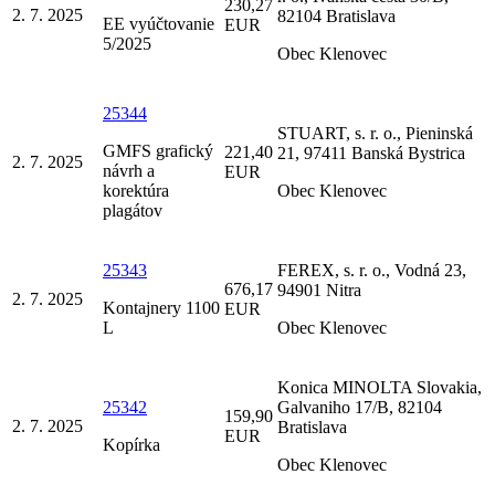
230,27
2. 7. 2025
82104 Bratislava
EE vyúčtovanie
EUR
5/2025
Obec Klenovec
25344
STUART, s. r. o., Pieninská
GMFS grafický
221,40
21, 97411 Banská Bystrica
2. 7. 2025
návrh a
EUR
korektúra
Obec Klenovec
plagátov
25343
FEREX, s. r. o., Vodná 23,
676,17
94901 Nitra
2. 7. 2025
Kontajnery 1100
EUR
L
Obec Klenovec
Konica MINOLTA Slovakia,
25342
Galvaniho 17/B, 82104
159,90
2. 7. 2025
Bratislava
EUR
Kopírka
Obec Klenovec