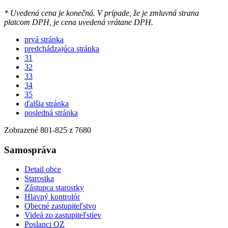
* Uvedená cena je konečná. V prípade, že je zmluvná strana
platcom DPH, je cena uvedená vrátane DPH.
prvá stránka
predchádzajúca stránka
31
32
33
34
35
ďalšia stránka
posledná stránka
Zobrazené
801
-
825
z 7680
Samospráva
Detail obce
Starostka
Zástupca starostky
Hlavný kontrolór
Obecné zastupiteľstvo
Videá zo zastupiteľstiev
Poslanci OZ