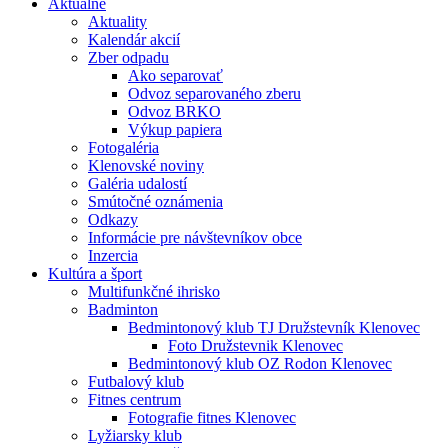
Aktuálne
Aktuality
Kalendár akcií
Zber odpadu
Ako separovať
Odvoz separovaného zberu
Odvoz BRKO
Výkup papiera
Fotogaléria
Klenovské noviny
Galéria udalostí
Smútočné oznámenia
Odkazy
Informácie pre návštevníkov obce
Inzercia
Kultúra a šport
Multifunkčné ihrisko
Badminton
Bedmintonový klub TJ Družstevník Klenovec
Foto Družstevnik Klenovec
Bedmintonový klub OZ Rodon Klenovec
Futbalový klub
Fitnes centrum
Fotografie fitnes Klenovec
Lyžiarsky klub