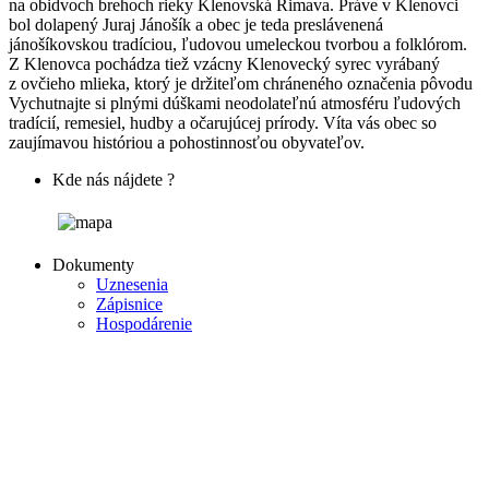
na obidvoch brehoch rieky Klenovská Rimava. Práve v Klenovci
bol dolapený Juraj Jánošík a obec je teda preslávenená
jánošíkovskou tradíciou, ľudovou umeleckou tvorbou a folklórom.
Z Klenovca pochádza tiež vzácny Klenovecký syrec vyrábaný
z ovčieho mlieka, ktorý je držiteľom chráneného označenia pôvodu
Vychutnajte si plnými dúškami neodolateľnú atmosféru ľudových
tradícií, remesiel, hudby a očarujúcej prírody. Víta vás obec so
zaujímavou históriou a pohostinnosťou obyvateľov.
Kde nás nájdete ?
Dokumenty
Uznesenia
Zápisnice
Hospodárenie