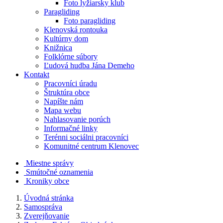
Foto lyžiarsky klub
Paragliding
Foto paragliding
Klenovská rontouka
Kultúrny dom
Knižnica
Folklórne súbory
Ľudová hudba Jána Demeho
Kontakt
Pracovníci úradu
Štruktúra obce
Napíšte nám
Mapa webu
Nahlasovanie porúch
Informačné linky
Terénni sociálni pracovníci
Komunitné centrum Klenovec
Miestne správy
Smútočné oznamenia
Kroniky obce
Úvodná stránka
Samospráva
Zverejňovanie