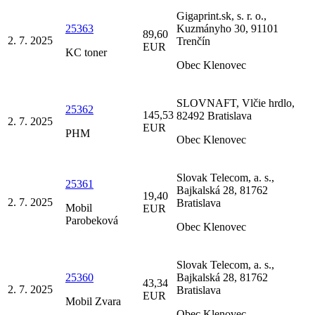
Gigaprint.sk, s. r. o.,
25363
Kuzmányho 30, 91101
89,60
2. 7. 2025
Trenčín
EUR
KC toner
Obec Klenovec
SLOVNAFT, Vlčie hrdlo,
25362
145,53
82492 Bratislava
2. 7. 2025
EUR
PHM
Obec Klenovec
Slovak Telecom, a. s.,
25361
Bajkalská 28, 81762
19,40
2. 7. 2025
Bratislava
Mobil
EUR
Parobeková
Obec Klenovec
Slovak Telecom, a. s.,
25360
Bajkalská 28, 81762
43,34
2. 7. 2025
Bratislava
EUR
Mobil Zvara
Obec Klenovec