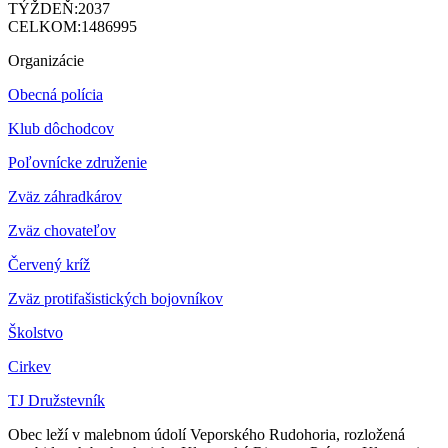
TÝŽDEŇ:
2037
CELKOM:
1486995
Organizácie
Obecná polícia
Klub dôchodcov
Poľovnícke združenie
Zväz záhradkárov
Z
väz chovateľov
Červený kríž
Zväz protifašistických bojovníkov
Školstvo
Cirkev
TJ Družstevník
Obec leží v malebnom údolí Veporského Rudohoria, rozložená