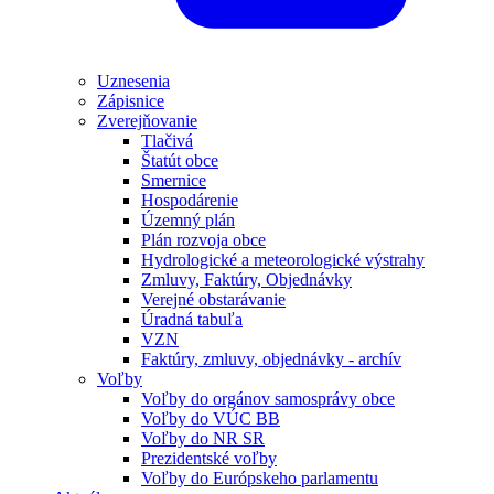
Uznesenia
Zápisnice
Zverejňovanie
Tlačivá
Štatút obce
Smernice
Hospodárenie
Územný plán
Plán rozvoja obce
Hydrologické a meteorologické výstrahy
Zmluvy, Faktúry, Objednávky
Verejné obstarávanie
Úradná tabuľa
VZN
Faktúry, zmluvy, objednávky - archív
Voľby
Voľby do orgánov samosprávy obce
Voľby do VÚC BB
Voľby do NR SR
Prezidentské voľby
Voľby do Európskeho parlamentu