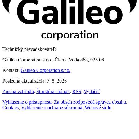
Technický prevádzkovateľ:
Galileo Corporation s.r.o., Čierna Voda 468, 925 06
Kontakt:
Galileo Corporation s.r.o.
Posledná aktualizácia: 7. 8. 2026
Zmena vzhľadu
,
Štruktúra stránok
,
RSS
,
Vytlačiť
Vyhlásenie o prístupnosti
,
Za obsah zodpovedá správca obsahu
,
Cookies
,
Vyhlásenie o ochrane súkromia
,
Webové sídlo