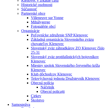
Klenovec v zrkadle času
Historické osobnosti
Súčasnosť
Partnerské obce
Villeneuve sur Yonne
Mihálygerge
Fotogalérie obcí
Organizácie
Poľovnícke združenie SNP Klenovec
Základná organizácia Slovenského zväzu
chovateľov Klenovec
Slovenský zväz záhradkárov ZO Klenovec číslo
25-31
Slovenský zväz protifašistických bojovníkov
Klenovec
Miestny spolok Slovenského červeného kríža
Klenovec
Klub dôchodcov Klenovec
Telovýchovná jednota Družstevník Klenovec
Obecná polícia
Náčelník
Obecní policajti
Cirkev
Školstvo
Samospráva