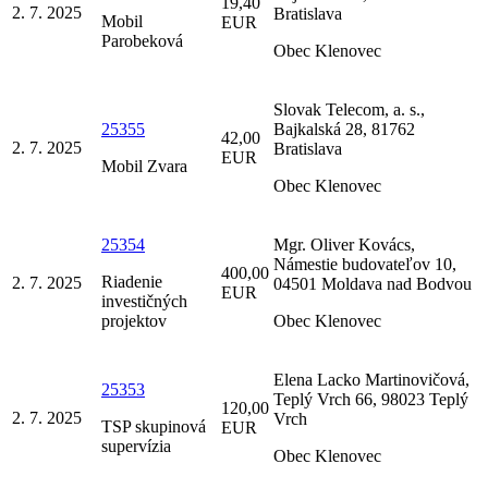
19,40
2. 7. 2025
Bratislava
Mobil
EUR
Parobeková
Obec Klenovec
Slovak Telecom, a. s.,
25355
Bajkalská 28, 81762
42,00
2. 7. 2025
Bratislava
EUR
Mobil Zvara
Obec Klenovec
25354
Mgr. Oliver Kovács,
Námestie budovateľov 10,
400,00
Riadenie
2. 7. 2025
04501 Moldava nad Bodvou
EUR
investičných
projektov
Obec Klenovec
Elena Lacko Martinovičová,
25353
Teplý Vrch 66, 98023 Teplý
120,00
2. 7. 2025
Vrch
TSP skupinová
EUR
supervízia
Obec Klenovec