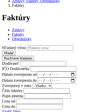
Zmluvy, Faktúry, Objednávky
Faktúry
Faktúry
Zmluvy
Faktúry
Objednávky
Hľadaný výraz
Hľadať
Rozšírené hľadanie
Dodávateľ
IČO Dodávatelia
Dátum zverejnenia od
Dátum zverejnenia do
Zverejnený v roku
Číslo faktúry
Popis plnenia
Cena od
Cena do
Zrušiť filter