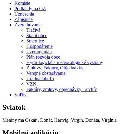
Komisie
Podklady na OZ
Uznesenia
Zápisnice
Zverejňovanie
Tlačivá
Štatút obce
Smernice
Hospodárenie
Územný plán
Plán rozvoja obce
Hydrologické a meteorologické výstrahy
Zmluvy, Faktúry, Objednávky
Verejné obstarávanie
Úradná tabuľa
VZN
Faktúry, zmluvy, objednávky - archív
Voľby
Sviatok
Meniny má
Oskár
, Donát, Hartvig, Virgín, Donáta, Virgínia
Mobilná aplikácia