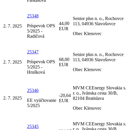
Farkašová
25348
Senior plus n. o., Rochovce
44,00
113, 04936 Slavošovce
Príspevok OPS
2. 7. 2025
EUR
5/2025 -
Obec Klenovec
Radičová
25347
Senior plus n. o., Rochovce
68,00
113, 04936 Slavošovce
Príspevok OPS
2. 7. 2025
EUR
5/2025 -
Obec Klenovec
Hrušková
MVM CEEnergy Slovakia s.
25346
r. o., Ivánska cesta 30/B,
-20,64
2. 7. 2025
82104 Bratislava
EE vyúčtovanie
EUR
5/2025
Obec Klenovec
MVM CEEnergy Slovakia s.
25345
r. o., Ivánska cesta 30/B,