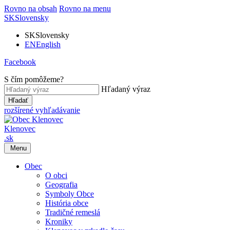
Rovno na obsah
Rovno na menu
SK
Slovensky
SK
Slovensky
EN
English
Facebook
S čím pomôžeme?
Hľadaný výraz
Hľadať
rozšírené vyhľadávanie
Klenovec
.sk
Menu
Obec
O obci
Geografia
Symboly Obce
História obce
Tradičné remeslá
Kroniky