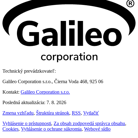
Technický prevádzkovateľ:
Galileo Corporation s.r.o., Čierna Voda 468, 925 06
Kontakt:
Galileo Corporation s.r.o.
Posledná aktualizácia: 7. 8. 2026
Zmena vzhľadu
,
Štruktúra stránok
,
RSS
,
Vytlačiť
Vyhlásenie o prístupnosti
,
Za obsah zodpovedá správca obsahu
,
Cookies
,
Vyhlásenie o ochrane súkromia
,
Webové sídlo