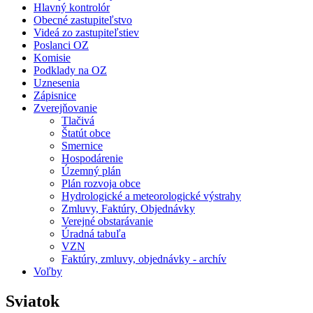
Hlavný kontrolór
Obecné zastupiteľstvo
Videá zo zastupiteľstiev
Poslanci OZ
Komisie
Podklady na OZ
Uznesenia
Zápisnice
Zverejňovanie
Tlačivá
Štatút obce
Smernice
Hospodárenie
Územný plán
Plán rozvoja obce
Hydrologické a meteorologické výstrahy
Zmluvy, Faktúry, Objednávky
Verejné obstarávanie
Úradná tabuľa
VZN
Faktúry, zmluvy, objednávky - archív
Voľby
Sviatok