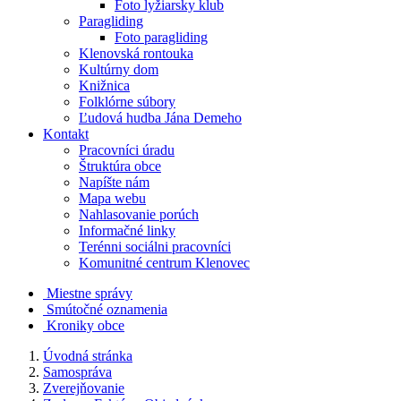
Foto lyžiarsky klub
Paragliding
Foto paragliding
Klenovská rontouka
Kultúrny dom
Knižnica
Folklórne súbory
Ľudová hudba Jána Demeho
Kontakt
Pracovníci úradu
Štruktúra obce
Napíšte nám
Mapa webu
Nahlasovanie porúch
Informačné linky
Terénni sociálni pracovníci
Komunitné centrum Klenovec
Miestne správy
Smútočné oznamenia
Kroniky obce
Úvodná stránka
Samospráva
Zverejňovanie