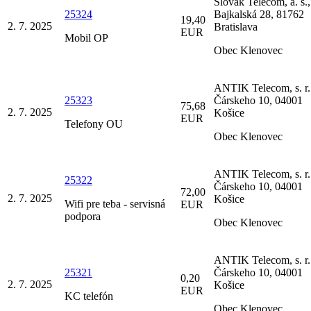
Slovak Telecom, a. s.,
25324
Bajkalská 28, 81762
19,40
2. 7. 2025
Bratislava
EUR
Mobil OP
Obec Klenovec
ANTIK Telecom, s. r. 
25323
Čárskeho 10, 04001
75,68
2. 7. 2025
Košice
EUR
Telefony OU
Obec Klenovec
ANTIK Telecom, s. r. 
25322
Čárskeho 10, 04001
72,00
2. 7. 2025
Košice
Wifi pre teba - servisná
EUR
podpora
Obec Klenovec
ANTIK Telecom, s. r. 
25321
Čárskeho 10, 04001
0,20
2. 7. 2025
Košice
EUR
KC telefón
Obec Klenovec