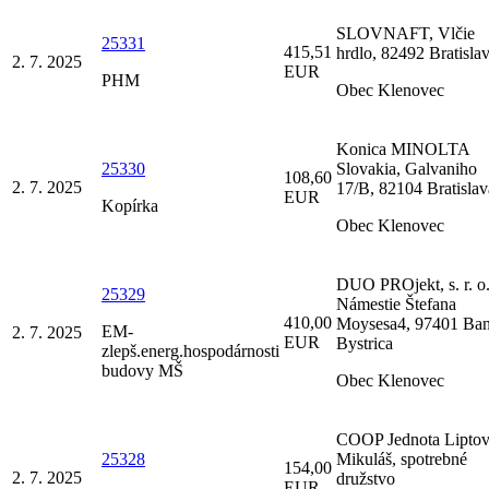
SLOVNAFT, Vlčie
25331
415,51
hrdlo, 82492 Bratisla
2. 7. 2025
EUR
PHM
Obec Klenovec
Konica MINOLTA
25330
Slovakia, Galvaniho
108,60
2. 7. 2025
17/B, 82104 Bratislav
EUR
Kopírka
Obec Klenovec
DUO PROjekt, s. r. o.
25329
Námestie Štefana
410,00
Moysesa4, 97401 Ba
EM-
2. 7. 2025
EUR
Bystrica
zlepš.energ.hospodárnosti
budovy MŠ
Obec Klenovec
COOP Jednota Lipto
25328
Mikuláš, spotrebné
154,00
2. 7. 2025
družstvo
EUR