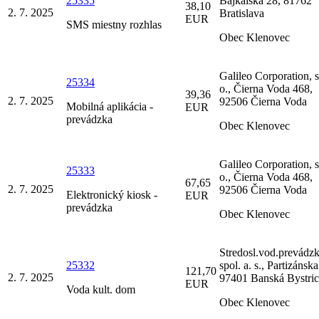
25335
Bajkalská 28, 81762
38,10
2. 7. 2025
Bratislava
EUR
SMS miestny rozhlas
Obec Klenovec
Galileo Corporation, s.
25334
o., Čierna Voda 468,
39,36
2. 7. 2025
92506 Čierna Voda
Mobilná aplikácia -
EUR
prevádzka
Obec Klenovec
Galileo Corporation, s.
25333
o., Čierna Voda 468,
67,65
2. 7. 2025
92506 Čierna Voda
Elektronický kiosk -
EUR
prevádzka
Obec Klenovec
Stredosl.vod.prevádz
25332
spol. a. s., Partizánska
121,70
2. 7. 2025
97401 Banská Bystric
EUR
Voda kult. dom
Obec Klenovec