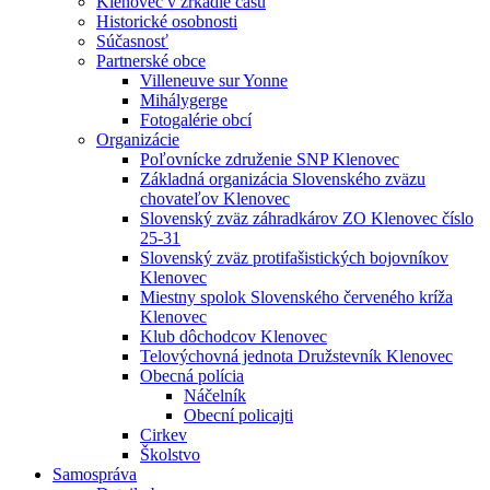
Klenovec v zrkadle času
Historické osobnosti
Súčasnosť
Partnerské obce
Villeneuve sur Yonne
Mihálygerge
Fotogalérie obcí
Organizácie
Poľovnícke združenie SNP Klenovec
Základná organizácia Slovenského zväzu
chovateľov Klenovec
Slovenský zväz záhradkárov ZO Klenovec číslo
25-31
Slovenský zväz protifašistických bojovníkov
Klenovec
Miestny spolok Slovenského červeného kríža
Klenovec
Klub dôchodcov Klenovec
Telovýchovná jednota Družstevník Klenovec
Obecná polícia
Náčelník
Obecní policajti
Cirkev
Školstvo
Samospráva