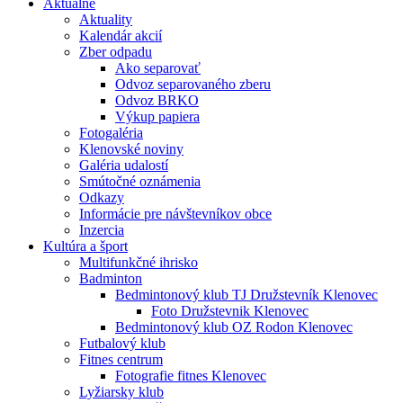
Aktuálne
Aktuality
Kalendár akcií
Zber odpadu
Ako separovať
Odvoz separovaného zberu
Odvoz BRKO
Výkup papiera
Fotogaléria
Klenovské noviny
Galéria udalostí
Smútočné oznámenia
Odkazy
Informácie pre návštevníkov obce
Inzercia
Kultúra a šport
Multifunkčné ihrisko
Badminton
Bedmintonový klub TJ Družstevník Klenovec
Foto Družstevnik Klenovec
Bedmintonový klub OZ Rodon Klenovec
Futbalový klub
Fitnes centrum
Fotografie fitnes Klenovec
Lyžiarsky klub