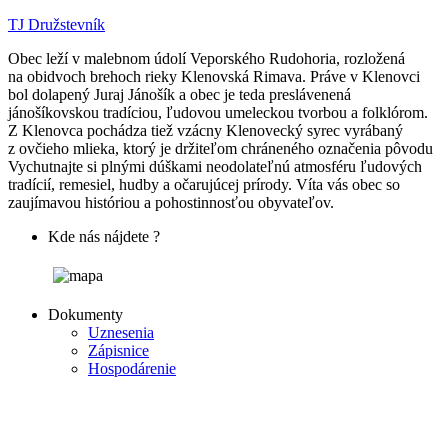
TJ Družstevník
Obec leží v malebnom údolí Veporského Rudohoria, rozložená
na obidvoch brehoch rieky Klenovská Rimava. Práve v Klenovci
bol dolapený Juraj Jánošík a obec je teda preslávenená
jánošíkovskou tradíciou, ľudovou umeleckou tvorbou a folklórom.
Z Klenovca pochádza tiež vzácny Klenovecký syrec vyrábaný
z ovčieho mlieka, ktorý je držiteľom chráneného označenia pôvodu
Vychutnajte si plnými dúškami neodolateľnú atmosféru ľudových
tradícií, remesiel, hudby a očarujúcej prírody. Víta vás obec so
zaujímavou históriou a pohostinnosťou obyvateľov.
Kde nás nájdete ?
Dokumenty
Uznesenia
Zápisnice
Hospodárenie