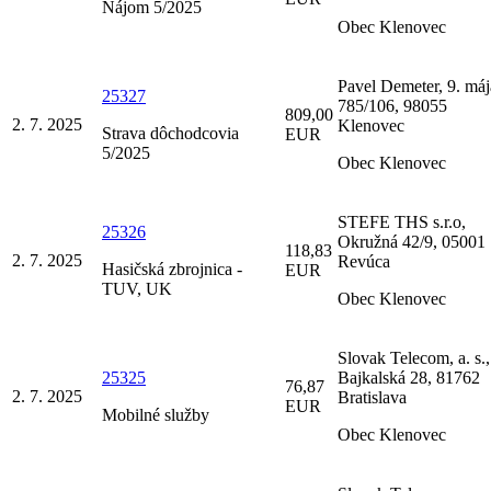
Nájom 5/2025
Obec Klenovec
Pavel Demeter, 9. máj
25327
785/106, 98055
809,00
2. 7. 2025
Klenovec
Strava dôchodcovia
EUR
5/2025
Obec Klenovec
STEFE THS s.r.o,
25326
Okružná 42/9, 05001
118,83
2. 7. 2025
Revúca
Hasičská zbrojnica -
EUR
TUV, UK
Obec Klenovec
Slovak Telecom, a. s.,
25325
Bajkalská 28, 81762
76,87
2. 7. 2025
Bratislava
EUR
Mobilné služby
Obec Klenovec