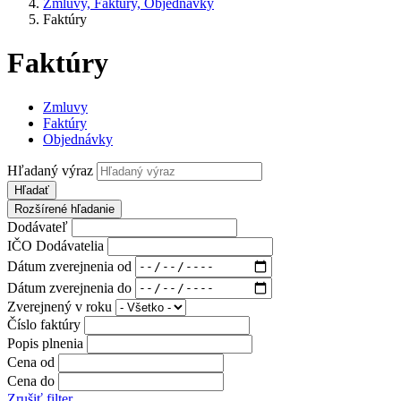
Zmluvy, Faktúry, Objednávky
Faktúry
Faktúry
Zmluvy
Faktúry
Objednávky
Hľadaný výraz
Hľadať
Rozšírené hľadanie
Dodávateľ
IČO Dodávatelia
Dátum zverejnenia od
Dátum zverejnenia do
Zverejnený v roku
Číslo faktúry
Popis plnenia
Cena od
Cena do
Zrušiť filter