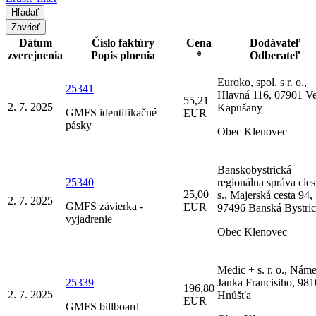
Zavrieť
Dátum
Číslo faktúry
Cena
Dodávateľ
zverejnenia
Popis plnenia
*
Odberateľ
Euroko, spol. s r. o.,
25341
Hlavná 116, 07901 V
55,21
2. 7. 2025
Kapušany
GMFS identifikačné
EUR
pásky
Obec Klenovec
Banskobystrická
25340
regionálna správa ciest
25,00
s., Majerská cesta 94,
2. 7. 2025
GMFS závierka -
EUR
97496 Banská Bystric
vyjadrenie
Obec Klenovec
Medic + s. r. o., Náme
25339
Janka Francisiho, 98
196,80
2. 7. 2025
Hnúšťa
EUR
GMFS billboard