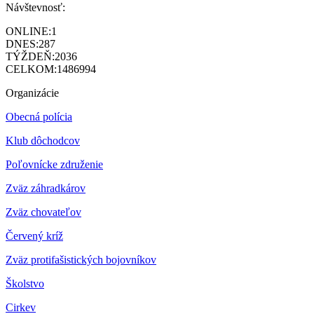
Návštevnosť:
ONLINE:
1
DNES:
287
TÝŽDEŇ:
2036
CELKOM:
1486994
Organizácie
Obecná polícia
Klub dôchodcov
Poľovnícke združenie
Zväz záhradkárov
Z
väz chovateľov
Červený kríž
Zväz protifašistických bojovníkov
Školstvo
Cirkev