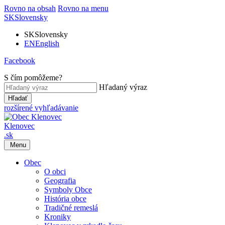
Rovno na obsah
Rovno na menu
SK
Slovensky
SK
Slovensky
EN
English
Facebook
S čím pomôžeme?
Hľadaný výraz
Hľadať
rozšírené vyhľadávanie
Klenovec
.sk
Menu
Obec
O obci
Geografia
Symboly Obce
História obce
Tradičné remeslá
Kroniky