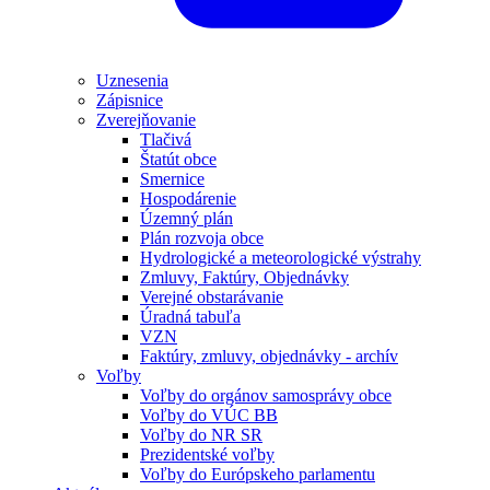
Uznesenia
Zápisnice
Zverejňovanie
Tlačivá
Štatút obce
Smernice
Hospodárenie
Územný plán
Plán rozvoja obce
Hydrologické a meteorologické výstrahy
Zmluvy, Faktúry, Objednávky
Verejné obstarávanie
Úradná tabuľa
VZN
Faktúry, zmluvy, objednávky - archív
Voľby
Voľby do orgánov samosprávy obce
Voľby do VÚC BB
Voľby do NR SR
Prezidentské voľby
Voľby do Európskeho parlamentu