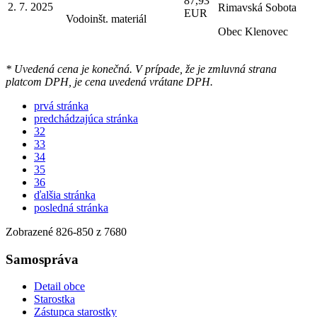
87,93
2. 7. 2025
Rimavská Sobota
EUR
Vodoinšt. materiál
Obec Klenovec
* Uvedená cena je konečná. V prípade, že je zmluvná strana
platcom DPH, je cena uvedená vrátane DPH.
prvá stránka
predchádzajúca stránka
32
33
34
35
36
ďalšia stránka
posledná stránka
Zobrazené
826
-
850
z 7680
Samospráva
Detail obce
Starostka
Zástupca starostky