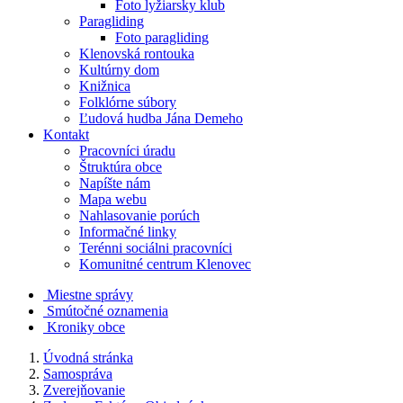
Foto lyžiarsky klub
Paragliding
Foto paragliding
Klenovská rontouka
Kultúrny dom
Knižnica
Folklórne súbory
Ľudová hudba Jána Demeho
Kontakt
Pracovníci úradu
Štruktúra obce
Napíšte nám
Mapa webu
Nahlasovanie porúch
Informačné linky
Terénni sociálni pracovníci
Komunitné centrum Klenovec
Miestne správy
Smútočné oznamenia
Kroniky obce
Úvodná stránka
Samospráva
Zverejňovanie