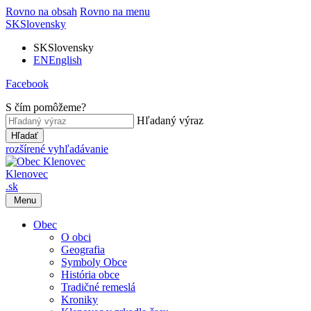
Rovno na obsah
Rovno na menu
SK
Slovensky
SK
Slovensky
EN
English
Facebook
S čím pomôžeme?
Hľadaný výraz
Hľadať
rozšírené vyhľadávanie
Klenovec
.sk
Menu
Obec
O obci
Geografia
Symboly Obce
História obce
Tradičné remeslá
Kroniky