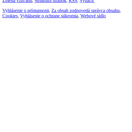
Zmena vzhľadu
,
Štruktúra stránok
,
RSS
,
Vytlačiť
Vyhlásenie o prístupnosti
,
Za obsah zodpovedá správca obsahu
,
Cookies
,
Vyhlásenie o ochrane súkromia
,
Webové sídlo