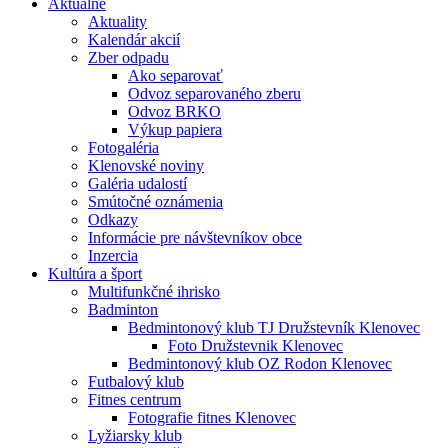
Aktuálne
Aktuality
Kalendár akcií
Zber odpadu
Ako separovať
Odvoz separovaného zberu
Odvoz BRKO
Výkup papiera
Fotogaléria
Klenovské noviny
Galéria udalostí
Smútočné oznámenia
Odkazy
Informácie pre návštevníkov obce
Inzercia
Kultúra a šport
Multifunkčné ihrisko
Badminton
Bedmintonový klub TJ Družstevník Klenovec
Foto Družstevnik Klenovec
Bedmintonový klub OZ Rodon Klenovec
Futbalový klub
Fitnes centrum
Fotografie fitnes Klenovec
Lyžiarsky klub