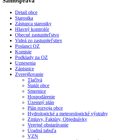
Samospráva
Detail obce
Starostka
Zástupca starostky
Hlavný kontrolór
Obecné zastupiteľstvo
Videá zo zastupiteľstiev
Poslanci OZ
Komisie
Podklady na OZ
Uznesenia
Zápisnice
Zverejňovanie
Tlačivá
Štatút obce
Smernice
Hospodárenie
Územný plán
Plán rozvoja obce
Hydrologické a meteorologické výstrahy
Zmluvy, Faktúry, Objednávky
Verejné obstarávanie
Úradná tabuľa
VZN