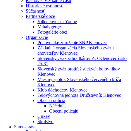
Klenovec v zrkadle času
Historické osobnosti
Súčasnosť
Partnerské obce
Villeneuve sur Yonne
Mihálygerge
Fotogalérie obcí
Organizácie
Poľovnícke združenie SNP Klenovec
Základná organizácia Slovenského zväzu
chovateľov Klenovec
Slovenský zväz záhradkárov ZO Klenovec číslo
25-31
Slovenský zväz protifašistických bojovníkov
Klenovec
Miestny spolok Slovenského červeného kríža
Klenovec
Klub dôchodcov Klenovec
Telovýchovná jednota Družstevník Klenovec
Obecná polícia
Náčelník
Obecní policajti
Cirkev
Školstvo
Samospráva