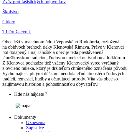
Zväz protifašistických bojovníkov
Školstvo
Cirkev
TJ Družstevník
Obec leží v malebnom údolí Veporského Rudohoria, rozložená
na obidvoch brehoch rieky Klenovská Rimava. Práve v Klenovci
bol dolapený Juraj Jánošík a obec je teda preslávenená
jánošíkovskou tradíciou, ľudovou umeleckou tvorbou a folklórom.
Z Klenovca pochádza tiež vzácny Klenovecký syrec vyrábaný
z ovčieho mlieka, ktorý je držiteľom chráneného označenia pôvodu
Vychutnajte si plnými dúškami neodolateľnú atmosféru ľudových
tradícií, remesiel, hudby a očarujúcej prírody. Víta vás obec so
zaujímavou históriou a pohostinnosťou obyvateľov.
Kde nás nájdete ?
Dokumenty
Uznesenia
Zápisnice