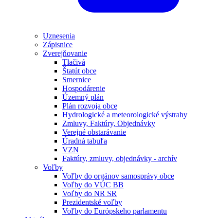
Uznesenia
Zápisnice
Zverejňovanie
Tlačivá
Štatút obce
Smernice
Hospodárenie
Územný plán
Plán rozvoja obce
Hydrologické a meteorologické výstrahy
Zmluvy, Faktúry, Objednávky
Verejné obstarávanie
Úradná tabuľa
VZN
Faktúry, zmluvy, objednávky - archív
Voľby
Voľby do orgánov samosprávy obce
Voľby do VÚC BB
Voľby do NR SR
Prezidentské voľby
Voľby do Európskeho parlamentu