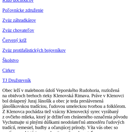
Klub dôchodcov
Poľovnícke združenie
Zväz záhradkárov
Z
väz chovateľov
Červený kríž
Zväz protifašistických bojovníkov
Školstvo
Cirkev
TJ Družstevník
Obec leží v malebnom údolí Veporského Rudohoria, rozložená
na obidvoch brehoch rieky Klenovská Rimava. Práve v Klenovci
bol dolapený Juraj Jánošík a obec je teda preslávenená
jánošíkovskou tradíciou, ľudovou umeleckou tvorbou a folklórom.
Z Klenovca pochádza tiež vzácny Klenovecký syrec vyrábaný
z ovčieho mlieka, ktorý je držiteľom chráneného označenia pôvodu
Vychutnajte si plnými dúškami neodolateľnú atmosféru ľudových
tradícií, remesiel, hudby a očarujúcej prírody. Víta vás obec so