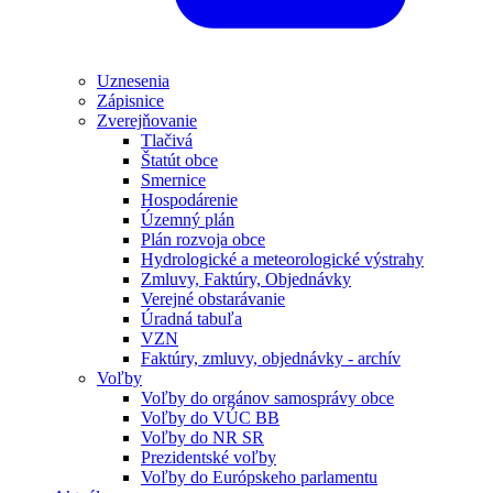
Uznesenia
Zápisnice
Zverejňovanie
Tlačivá
Štatút obce
Smernice
Hospodárenie
Územný plán
Plán rozvoja obce
Hydrologické a meteorologické výstrahy
Zmluvy, Faktúry, Objednávky
Verejné obstarávanie
Úradná tabuľa
VZN
Faktúry, zmluvy, objednávky - archív
Voľby
Voľby do orgánov samosprávy obce
Voľby do VÚC BB
Voľby do NR SR
Prezidentské voľby
Voľby do Európskeho parlamentu