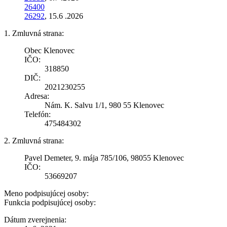
26400
26292
, 15.6 .2026
1. Zmluvná strana:
Obec Klenovec
IČO:
318850
DIČ:
2021230255
Adresa:
Nám. K. Salvu 1/1, 980 55 Klenovec
Telefón:
475484302
2. Zmluvná strana:
Pavel Demeter, 9. mája 785/106, 98055 Klenovec
IČO:
53669207
Meno podpisujúcej osoby:
Funkcia podpisujúcej osoby:
Dátum zverejnenia: