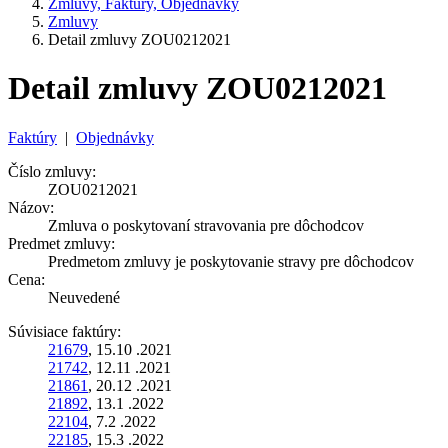
Zmluvy, Faktúry, Objednávky
Zmluvy
Detail zmluvy ZOU0212021
Detail zmluvy ZOU0212021
Faktúry
|
Objednávky
Číslo zmluvy:
ZOU0212021
Názov:
Zmluva o poskytovaní stravovania pre dôchodcov
Predmet zmluvy:
Predmetom zmluvy je poskytovanie stravy pre dôchodcov
Cena:
Neuvedené
Súvisiace faktúry:
21679
, 15.10 .2021
21742
, 12.11 .2021
21861
, 20.12 .2021
21892
, 13.1 .2022
22104
, 7.2 .2022
22185
, 15.3 .2022