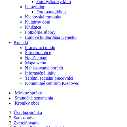
Foto lyžiarsky klub
Paragliding
Foto paragliding
Klenovská rontouka
Kultúrny dom
Knižnica
Folklórne súbory
Ľudová hudba Jána Demeho
Kontakt
Pracovníci úradu
Štruktúra obce
Napíšte nám
Mapa webu
Nahlasovanie porúch
Informačné linky
Terénni sociálni pracovníci
Komunitné centrum Klenovec
Miestne správy
Smútočné oznamenia
Kroniky obce
Úvodná stránka
Samospráva
Zverejňovanie