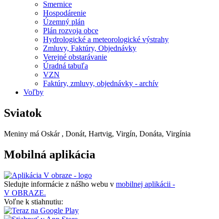
Smernice
Hospodárenie
Územný plán
Plán rozvoja obce
Hydrologické a meteorologické výstrahy
Zmluvy, Faktúry, Objednávky
Verejné obstarávanie
Úradná tabuľa
VZN
Faktúry, zmluvy, objednávky - archív
Voľby
Sviatok
Meniny má
Oskár
, Donát, Hartvig, Virgín, Donáta, Virgínia
Mobilná aplikácia
Sledujte informácie z nášho webu v
mobilnej aplikácii -
V OBRAZE.
Voľne k stiahnutiu: