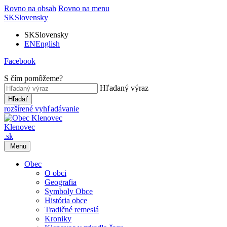
Rovno na obsah
Rovno na menu
SK
Slovensky
SK
Slovensky
EN
English
Facebook
S čím pomôžeme?
Hľadaný výraz
Hľadať
rozšírené vyhľadávanie
Klenovec
.sk
Menu
Obec
O obci
Geografia
Symboly Obce
História obce
Tradičné remeslá
Kroniky