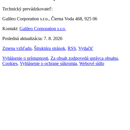
Technický prevádzkovateľ:
Galileo Corporation s.r.o., Čierna Voda 468, 925 06
Kontakt:
Galileo Corporation s.r.o.
Posledná aktualizácia: 7. 8. 2026
Zmena vzhľadu
,
Štruktúra stránok
,
RSS
,
Vytlačiť
Vyhlásenie o prístupnosti
,
Za obsah zodpovedá správca obsahu
,
Cookies
,
Vyhlásenie o ochrane súkromia
,
Webové sídlo