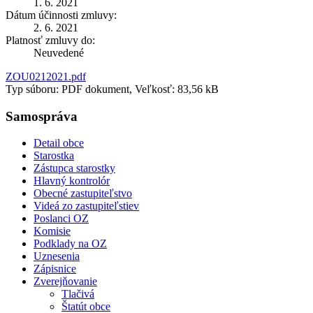
1. 6. 2021
Dátum účinnosti zmluvy:
2. 6. 2021
Platnosť zmluvy do:
Neuvedené
ZOU0212021.pdf
Typ súboru: PDF dokument, Veľkosť: 83,56 kB
Samospráva
Detail obce
Starostka
Zástupca starostky
Hlavný kontrolór
Obecné zastupiteľstvo
Videá zo zastupiteľstiev
Poslanci OZ
Komisie
Podklady na OZ
Uznesenia
Zápisnice
Zverejňovanie
Tlačivá
Štatút obce