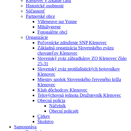
Klenovec v zrkadle času
Historické osobnosti
Súčasnosť
Partnerské obce
Villeneuve sur Yonne
Mihálygerge
Fotogalérie obcí
Organizácie
Poľovnícke združenie SNP Klenovec
Základná organizácia Slovenského zväzu
chovateľov Klenovec
Slovenský zväz záhradkárov ZO Klenovec číslo
25-31
Slovenský zväz protifašistických bojovníkov
Klenovec
Miestny spolok Slovenského červeného kríža
Klenovec
Klub dôchodcov Klenovec
Telovýchovná jednota Družstevník Klenovec
Obecná polícia
Náčelník
Obecní policajti
Cirkev
Školstvo
Samospráva