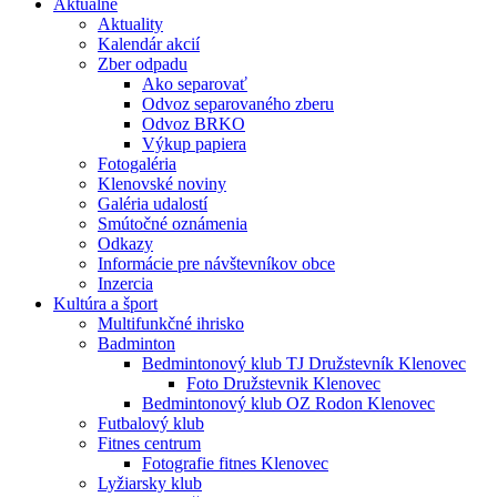
Aktuálne
Aktuality
Kalendár akcií
Zber odpadu
Ako separovať
Odvoz separovaného zberu
Odvoz BRKO
Výkup papiera
Fotogaléria
Klenovské noviny
Galéria udalostí
Smútočné oznámenia
Odkazy
Informácie pre návštevníkov obce
Inzercia
Kultúra a šport
Multifunkčné ihrisko
Badminton
Bedmintonový klub TJ Družstevník Klenovec
Foto Družstevnik Klenovec
Bedmintonový klub OZ Rodon Klenovec
Futbalový klub
Fitnes centrum
Fotografie fitnes Klenovec
Lyžiarsky klub